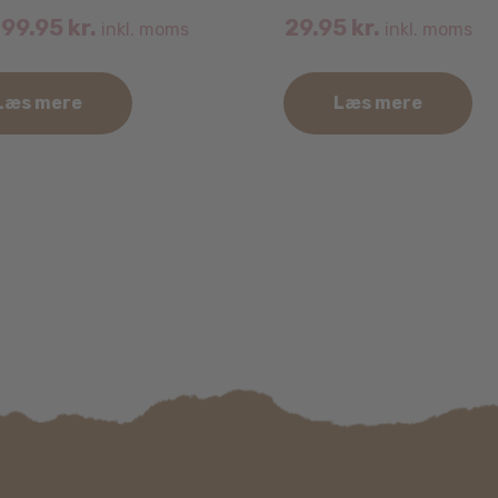
99.95
kr.
29.95
kr.
inkl. moms
inkl. moms
–
Læs mere
Læs mere