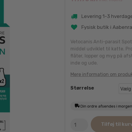
Levering 1-3 hverdag
Fysisk butik i Aabenr
Vetocanis Anti-parasit Spot 
middel udviklet til katte. 
flåter, lopper og myg på afs
inde og ude.
Mere information om produ
Størrelse
Din ordre afsendes i morge
Vetocanis
Tilføj til kur
Anti-