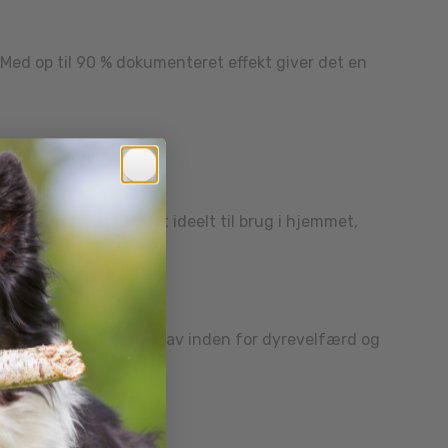
 Med op til 90 % dokumenteret effekt giver det en
velserne. Det gør det ideelt til brug i hjemmet,
 lever op til strenge krav inden for dyrevelfærd og