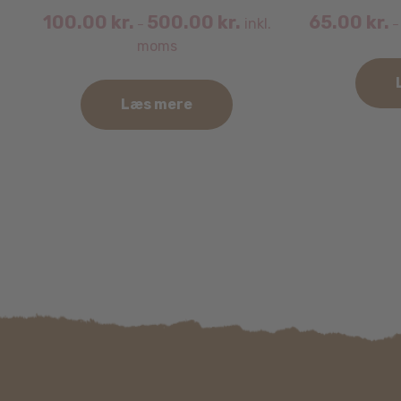
100.00
kr.
500.00
kr.
65.00
kr.
inkl.
–
moms
Læs mere
Dette
Dette
vare
vare
har
har
flere
flere
varianter.
varianter.
Mulighederne
Mulighederne
kan
kan
vælges
vælges
på
på
varesiden
varesiden