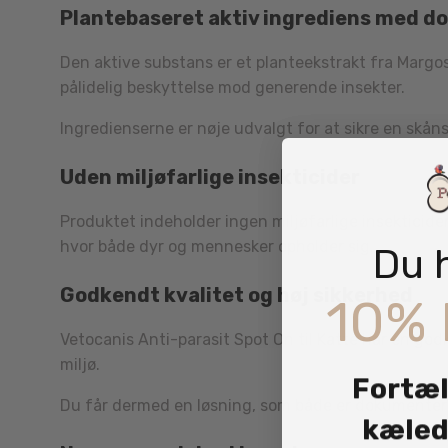
Plantebaseret aktiv ingrediens med d
Den aktive substans er et planteekstrakt fra Margo
pålidelig beskyttelse mod generende insekter.
Ingredienserne er nøje udvalgt for at sikre en skåns
Uden miljøfarlige insekticider
Produktet indeholder ingen miljøfarlige insekticide
hvor både dyr og mennesker opholder sig.
Du 
Godkendt kvalitet og høj sikkerhed
10% 
Vetocanis Anti-parasit Spot On til Katte har en god
miljø.
Fortæl
Du får dermed en løsning, som både er dokumenteret
kæled