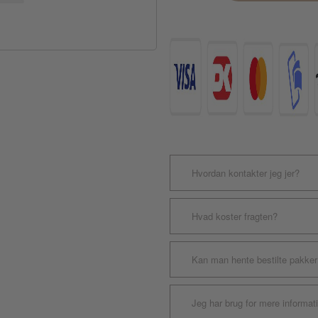
parasit
Spot
On
til
Katte
antal
Hvordan kontakter jeg jer?
Hvad koster fragten?
Kan man hente bestilte pakker
Jeg har brug for mere informat