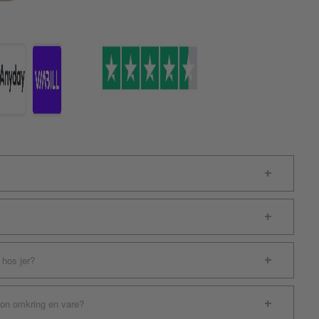
 hos jer?
ion omkring en vare?