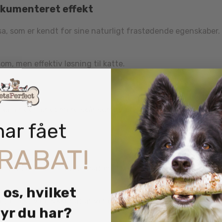
okumenteret effekt
sa, som er kendt for sine naturligt frastødende egenskaber.
om, men effektiv løsning til katte.
r og er derfor et mere skånsomt valg for både din kat og omgi
har fået
RABAT!
kendt EU-markedsautorisation, hvilket betyder, at produktet
 os, hvilket
 effektiv og sikker at anvende.
yr du har?