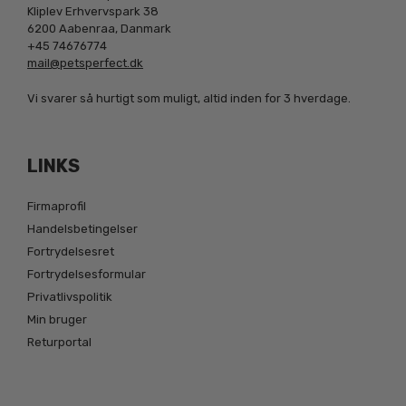
Kliplev Erhvervspark 38
6200 Aabenraa, Danmark
+45 74676774
mail@petsperfect.dk
Vi svarer så hurtigt som muligt, altid inden for 3 hverdage.
LINKS
Firmaprofil
Handelsbetingelser
Fortrydelsesret
Fortrydelsesformular
Privatlivspolitik
Min bruger
Returportal