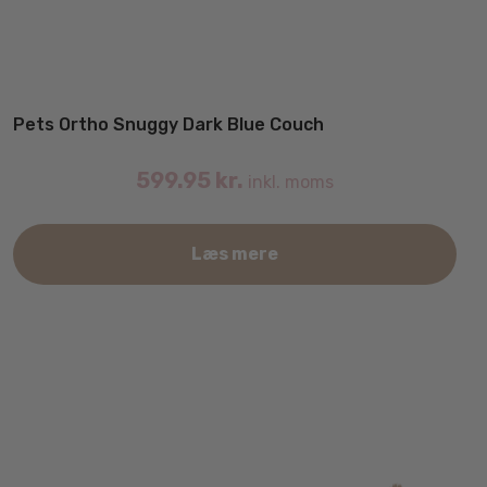
Pets Ortho Snuggy Dark Blue Couch
599.95
kr.
inkl. moms
Det
Læs mere
var
har
fler
vari
Mul
kan
væl
på
var