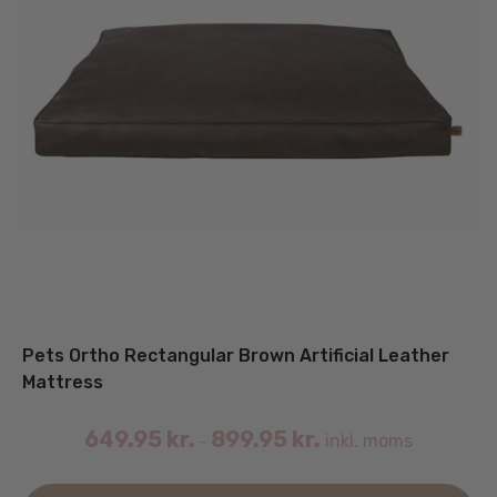
Pets Ortho Rectangular Brown Artificial Leather
Mattress
649.95
kr.
899.95
kr.
inkl. moms
–
De