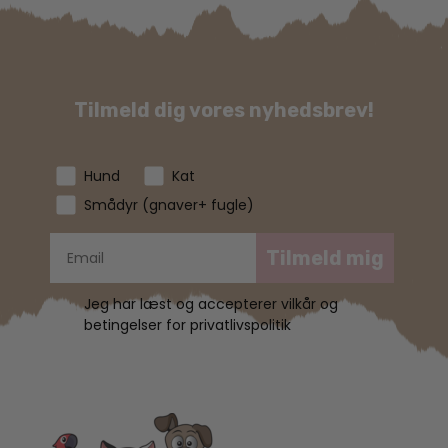
Tilmeld dig vores nyhedsbrev!
Hund
Kat
Smådyr (gnaver+ fugle)
Tilmeld mig
Jeg har læst og accepterer vilkår og
betingelser for privatlivspolitik