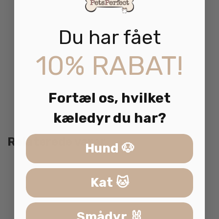
perfekt for din hund!
Gør din hund glad med denne luksuriøse velour
Du har fået
hundeseng. Den kombinerer funktionalitet med
stil og komfort. Bestil nu!
10% RABAT!
Se mange flere
hundekurve
Fortæl os, hvilket
kæledyr du har?
Relaterede varer
Hund 🐶
Kat 🐱
Smådyr 🐰