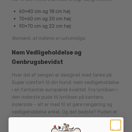
60×40 cm og 18 cm høj
70×60 cm og 20 cm høj
90×70 cm og 22 cm høj
Bemærk, at målene er udvendige.
Nem Vedligeholdelse og
Genbrugsbevidst
Hver del af sengen er designet med tanke på
Super comfort til din hund, nem vedligeholdelse
i en fantastisk europæisk kvalitet. Fra lynlåsen i
den inderste pude til lynlåsen på kantens
inderside – alt er med til at gøre rengøring og
vedligeholdelse enkel. Og det bedste? Puden er
produceret i Holland, og fiberfyldet er lavet af
genbrugsplastik flasker. God for miljøet og