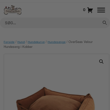
Gå
til
0
indhold
/
/
/
/ OverSeas Velour
Forside
Hund
Hundekurve
Hundesenge
Hundeseng i Kobber