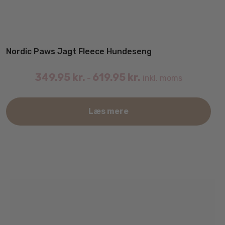
Nordic Paws Jagt Fleece Hundeseng
349.95
kr.
619.95
kr.
inkl. moms
–
Det
Læs mere
var
har
fler
vari
Mul
kan
væl
på
var