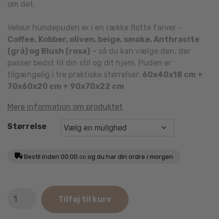
om det.
Velour hundepuden er i en række flotte farver –
Coffee,
Kobber, oliven, beige, smoke, Anthracite
(grå) og Blush (rosa)
– så du kan vælge den, der
passer bedst til din stil og dit hjem. Puden er
tilgængelig i tre praktiske størrelser:
60x40x18 cm +
70x60x20 cm + 90x70x22 cm
Mere information om produktet
Størrelse
Bestil inden
00:00.
og du har din ordre i morgen
00
OverSeas
Tilføj til kurv
Velour
Hundeseng