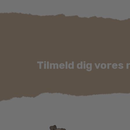
Mulighederne
kan
vælges
på
varesiden
Tilmeld dig vores