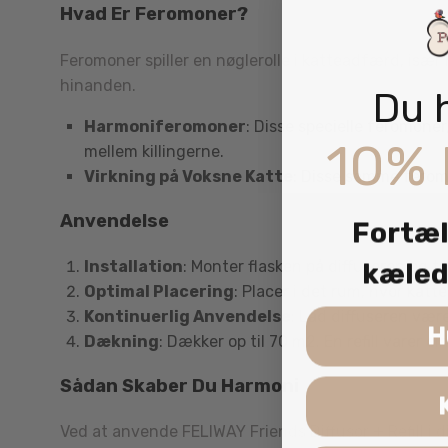
Hvad Er Feromoner?
Feromoner spiller en nøglerolle i katteadfærd, især 
hinanden.
Du 
Harmoniferomoner
: Disse specielle feromon
10% 
mellem killingerne.
Virkning på Voksne Katte
: Disse samme ferom
Anvendelse
Fortæl
kæled
Installation
: Monter flasken på diffuseren og til
Optimal Placering
: Placer i det rum, hvor katt
Kontinuerlig Anvendelse
: Lad diffuseren vær
H
Dækning
: Dækker op til 70 m2. En refill varer ci
Sådan Skaber Du Harmoni
Ved at anvende FELIWAY Friends Diffusor + Refill i 