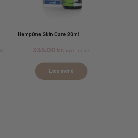
HempOne Skin Care 20ml
335.00
kr.
kl.
inkl. moms
Læs mere