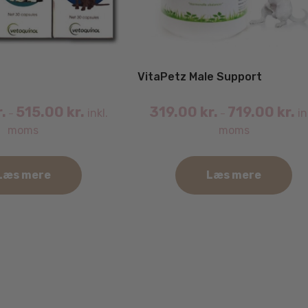
VitaPetz Male Support
r.
515.00
kr.
319.00
kr.
719.00
kr.
inkl.
in
–
–
moms
moms
Læs mere
Læs mere
Dette
vare
har
flere
varianter.