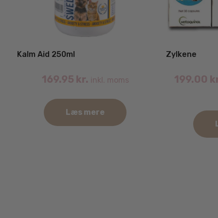
Kalm Aid 250ml
Zylkene
169.95
kr.
199.00
k
inkl. moms
Læs mere
Dette
vare
har
flere
varianter.