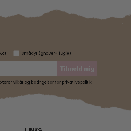
Kat
Smådyr (gnaver+ fugle)
Tilmeld mig
erer vilkår og betingelser for privatlivspolitik
LINKS