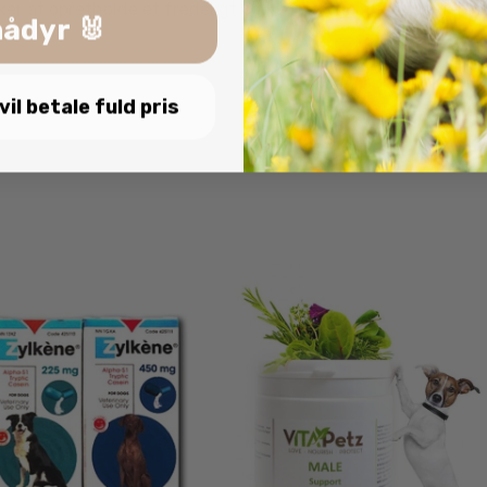
r at opretholde et fredeligt og kærligt hjem for alle deres 
ådyr 🐰
 vil betale fuld pris