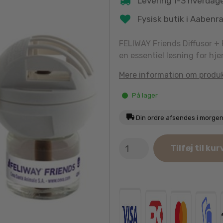
Levering 1-3 hverdag
Fysisk butik i Aabenr
FELIWAY Friends Diffusor + R
en essentiel løsning for hje
Mere information om produ
På lager
Din ordre afsendes i morge
Feliway
Tilføj til kur
Friends
Diffusor
+1x48ml
antal