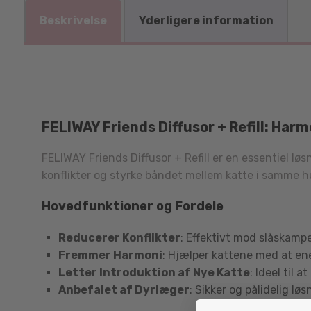
Beskrivelse
Yderligere information
FELIWAY Friends Diffusor + Refill: Harm
FELIWAY Friends Diffusor + Refill er en essentiel l
konflikter og styrke båndet mellem katte i samme 
Hovedfunktioner og Fordele
Reducerer Konflikter
: Effektivt mod slåskampe
Fremmer Harmoni
: Hjælper kattene med at en
Letter Introduktion af Nye Katte
: Ideel til 
Anbefalet af Dyrlæger
: Sikker og pålidelig lø