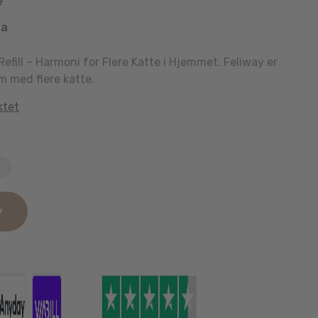
e
aa
efill – Harmoni for Flere Katte i Hjemmet. Feliway er
m med flere katte.
ktet
n
v