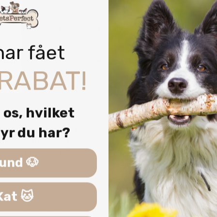
når det kommer til social interaktion. De er naturlige kemis
har fået
er, som moderkatten udsender under amning, frembringer en 
RABAT!
oner kan også påvirke voksne katte og fremme et fredeligt
 os, hvilket
yr du har?
slut til en stikkontakt.
ene tilbringer mest tid. Undgå at placere under hylder eller 
e tændt konstant for maksimal effekt.
und 🐶
rka 30 dage.
Kat 🐱
dit hjem, kan du skabe et miljø, hvor dine katte kan føle si