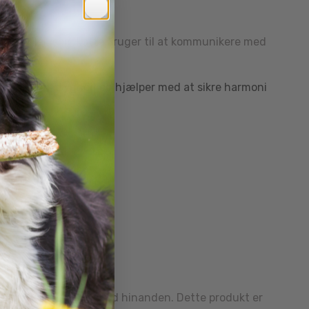
ke signaler, som katte bruger til at kommunikere med
følelse af tryghed og hjælper med at sikre harmoni
 samvær.
bag møbler.
g trygge og i harmoni med hinanden. Dette produkt er