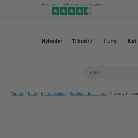
Gå
Se vores anmeldelser på Trustpilot
til
indhold
Nyheder
Tilbud 🤑
Hund
Kat
/
/
/
/ Feliway Friend
Forside
Hund
Hundetilbehør
Beroligende til hunde