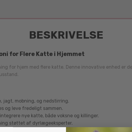
BESKRIVELSE
oni for Flere Katte i Hjemmet
øsning for hjem med flere katte. Denne innovative enhed er 
husstand.
, jagt, mobning, og nedstirring.
es og leve fredeligt sammen.
at integrere nye katte, både voksne og killinger.
sning støttet af dyrlægeeksperter.