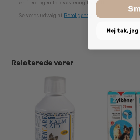
en fremragende investering for katteejere, der ønske
Sm
Se vores udvalg af
Beroligende
Nej tak, jeg
Relaterede varer