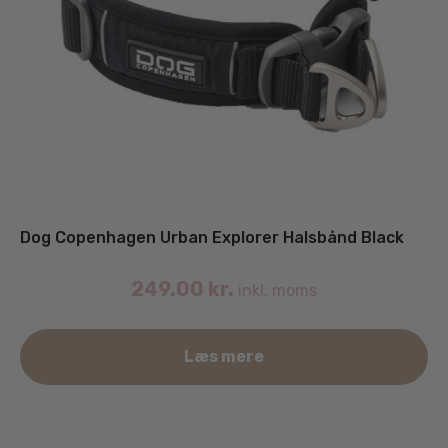
Dog Copenhagen Urban Explorer Halsbånd Black
249.00
kr.
inkl. moms
De
Læs mere
va
ha
fle
va