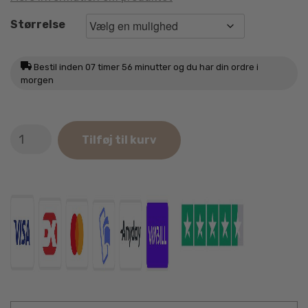
Størrelse
Bestil inden
07 timer 56 minutter
og du har din ordre i
morgen
Dog
Tilføj til kurv
Copenhagen
Urban
Style
Halsbånd
Ocean
Blue
antal