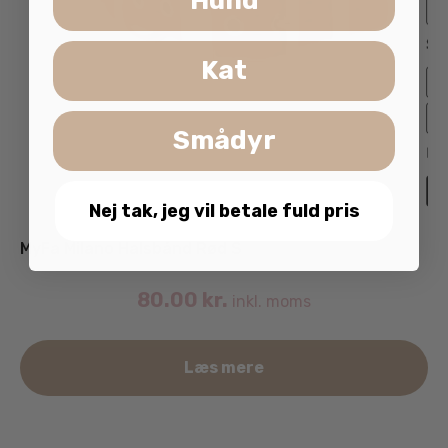
Hund
Kat
Smådyr
Nej tak, jeg vil betale fuld pris
MyFa Milano Halsbånd Rød S
80.00
kr.
inkl. moms
Læs mere