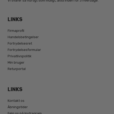
Vi svarer så hurtigt som muligt, altid inden for 3 hverdage.
LINKS
Firmaprofil
Handelsbetingelser
Fortrydelsesret
Fortrydelsesformular
Privatlivspolitik
Min bruger
Returportal
LINKS
Kontakt os
Åbningstider
Følg os på Instragram