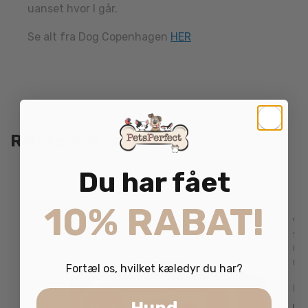
uanset hvor I går.
Se alt fra Dog Copenhagen
HER
Relaterede varer
Du har fået
10% RABAT!
Fortæl os, hvilket kæledyr du har?