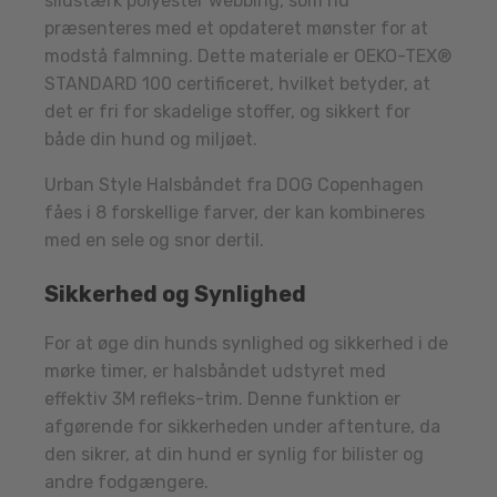
slidstærk polyester webbing, som nu
præsenteres med et opdateret mønster for at
modstå falmning. Dette materiale er OEKO-TEX®
STANDARD 100 certificeret, hvilket betyder, at
det er fri for skadelige stoffer, og sikkert for
både din hund og miljøet.
Urban Style Halsbåndet fra DOG Copenhagen
fåes i 8 forskellige farver, der kan kombineres
med en sele og snor dertil.
Sikkerhed og Synlighed
For at øge din hunds synlighed og sikkerhed i de
mørke timer, er halsbåndet udstyret med
effektiv 3M refleks-trim. Denne funktion er
afgørende for sikkerheden under aftenture, da
den sikrer, at din hund er synlig for bilister og
andre fodgængere.