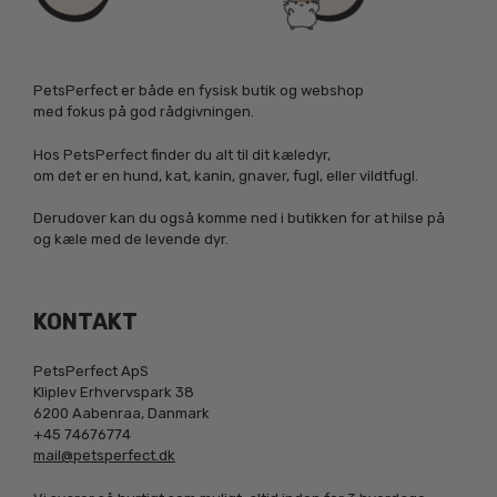
PetsPerfect er både en fysisk butik og webshop
med fokus på god rådgivningen.
Hos PetsPerfect finder du alt til dit kæledyr,
om det er en hund, kat, kanin, gnaver, fugl, eller vildtfugl.
Derudover kan du også komme ned i butikken for at hilse på
og kæle med de levende dyr.
KONTAKT
PetsPerfect ApS
Kliplev Erhvervspark 38
6200 Aabenraa, Danmark
+45 74676774
mail@petsperfect.dk