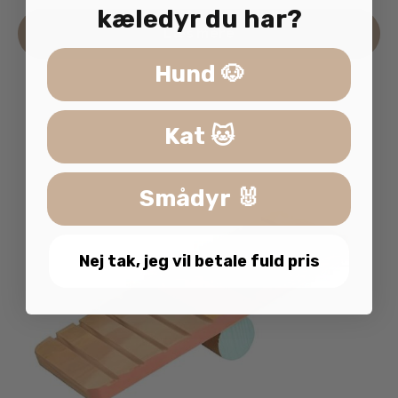
kæledyr du har?
De
Læs mere
va
ha
Hund 🐶
fle
va
Mu
Kat 🐱
ka
væ
på
Smådyr 🐰
va
Nej tak, jeg vil betale fuld pris