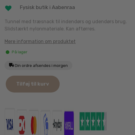
Fysisk butik i Aabenraa
Tunnel med træsnack til indendørs og udendørs brug.
Slidstærkt nylonmateriale. Kan aftørres.
Mere information om produktet
På lager
Din ordre afsendes i morgen
Tunnel
Tilføj til kurv
til
gnavere
og
Kaniner
120cm
antal