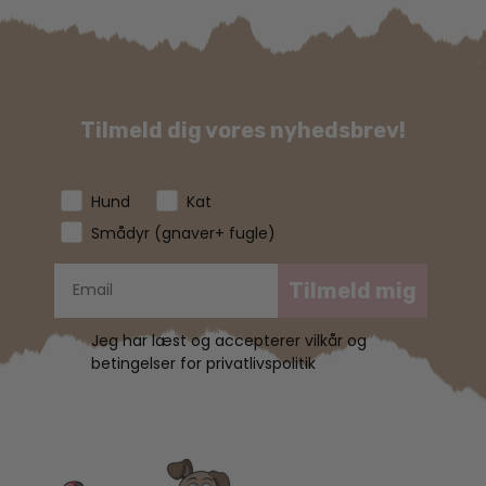
Tilmeld dig vores nyhedsbrev!
Hund
Kat
Smådyr (gnaver+ fugle)
Tilmeld mig
Jeg har læst og accepterer vilkår og
betingelser for privatlivspolitik