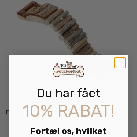
Du har fået
10% RABAT!
Flamingo Hængebro
49.00
kr.
59.00
kr.
inkl. moms
–
Fortæl os, hvilket