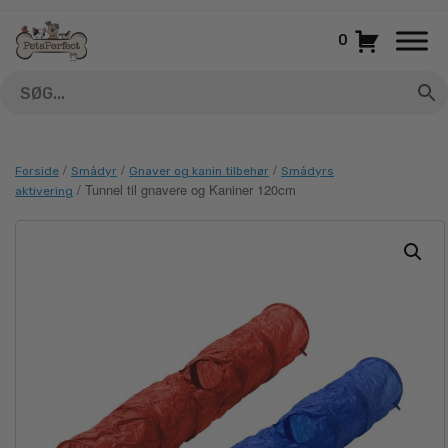
Gå
til
0
indhold
/
/
/
Forside
Smådyr
Gnaver og kanin tilbehør
Smådyrs
/ Tunnel til gnavere og Kaniner 120cm
aktivering