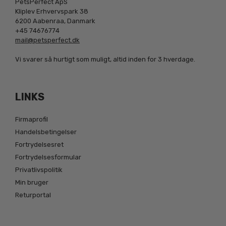
PetsPerfect ApS
Kliplev Erhvervspark 38
6200 Aabenraa, Danmark
+45 74676774
mail@petsperfect.dk
Vi svarer så hurtigt som muligt, altid inden for 3 hverdage.
LINKS
Firmaprofil
Handelsbetingelser
Fortrydelsesret
Fortrydelsesformular
Privatlivspolitik
Min bruger
Returportal