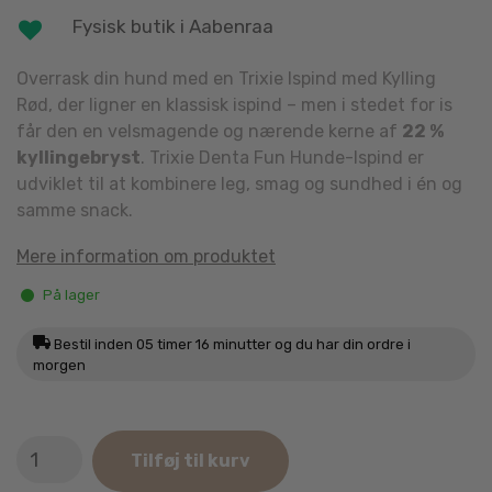
Fysisk butik i Aabenraa
Overrask din hund med en Trixie Ispind med Kylling
Rød, der ligner en klassisk ispind – men i stedet for is
får den en velsmagende og nærende kerne af
22 %
kyllingebryst
. Trixie Denta Fun Hunde-Ispind er
udviklet til at kombinere leg, smag og sundhed i én og
samme snack.
Mere information om produktet
På lager
Bestil inden
05 timer 16 minutter
og du har din ordre i
morgen
Trixie
Tilføj til kurv
Ispind
med