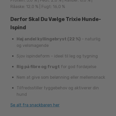
Protein: 5,0 % | Fedt: 2,0 % | Råfiber: 8,0 % |
Råaske: 12,0 % | Fugt: 16,0 %
Derfor Skal Du Vælge Trixie Hunde-
Ispind
Høj andel kyllingebryst (22 %)
– naturlig
og velsmagende
Sjov ispindeform – ideel til leg og tygning
Rig på fibre og frugt
for god fordøjelse
Nem at give som belønning eller mellemsnack
Tilfredsstiller tyggebehov og aktiverer din
hund
Se alt fra snackbaren her