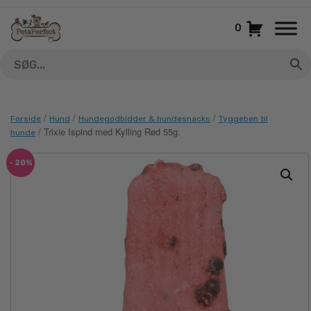
Gå
til
0
indhold
/
/
/
Forside
Hund
Hundegodbidder & hundesnacks
Tyggeben til
/ Trixie Ispind med Kylling Rød 55g.
hunde
- 20%