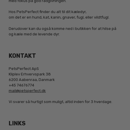
med fokus på god rådgivningen.
Hos PetsPerfect finder du alt til dit kæledyr,
om det er en hund, kat, kanin, gnaver, fugl, eller vildtfugl.
Derudover kan du også komme ned i butikken for at hilse på
og kæle med de levende dyr.
KONTAKT
PetsPerfect ApS
Kliplev Erhvervspark 38
6200 Aabenraa, Danmark
+45 74676774
mail@petsperfect.dk
Vi svarer så hurtigt som muligt, altid inden for 3 hverdage.
LINKS