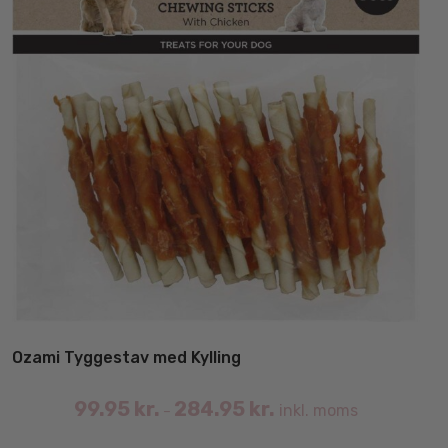
va
Ozami Tyggestav med Kylling
99.95
kr.
284.95
kr.
inkl. moms
–