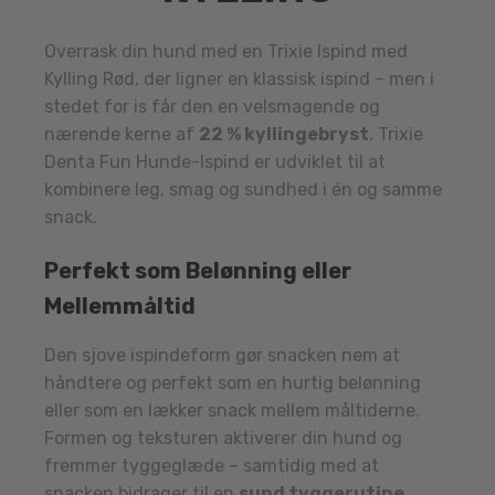
Overrask din hund med en Trixie Ispind med
Kylling Rød, der ligner en klassisk ispind – men i
stedet for is får den en velsmagende og
nærende kerne af
22 % kyllingebryst
. Trixie
Denta Fun Hunde-Ispind er udviklet til at
kombinere leg, smag og sundhed i én og samme
snack.
Perfekt som Belønning eller
Mellemmåltid
Den sjove ispindeform gør snacken nem at
håndtere og perfekt som en hurtig belønning
eller som en lækker snack mellem måltiderne.
Formen og teksturen aktiverer din hund og
fremmer tyggeglæde – samtidig med at
snacken bidrager til en
sund tyggerutine
.