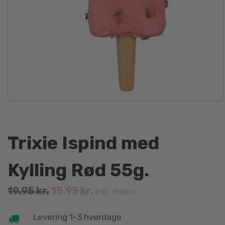
Trixie Ispind med
Kylling Rød 55g.
Original
Current
19.95
kr.
15.95
kr.
inkl. moms
price
price
was:
is:
Levering 1-3 hverdage
19.95 kr..
15.95 kr..