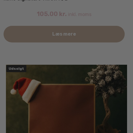
105.00
kr.
inkl. moms
Læs mere
Udsolgt