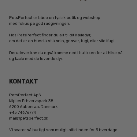
PetsPerfect er både en fysisk butik og webshop
med fokus på god rådgivningen.
Hos PetsPerfect finder du alt til dit kæledyr,
om det er en hund, kat, kanin, gnaver, fugl, eller vildtfugl.
Derudover kan du også komme ned i butikken for at hilse på
og kæle med de levende dyr.
KONTAKT
PetsPerfect ApS
Kliplev Erhvervspark 38
6200 Aabenraa, Danmark
+45 74676774
mail@petsperfect.dk
Vi svarer så hurtigt som muligt, altid inden for 3 hverdage.