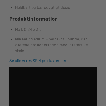
Holdbart og bæredygtigt design
Produktinformation
Mål:
Ø 24 x 3 cm
Niveau:
Medium – perfekt til hunde, der
allerede har lidt erfaring med interaktive
skåle
Se alle vores SPIN produkter her