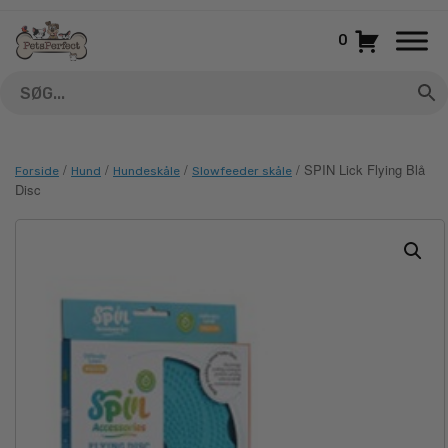
Gå
til
0
indhold
/
/
/
/ SPIN Lick Flying Blå
Forside
Hund
Hundeskåle
Slowfeeder skåle
Disc