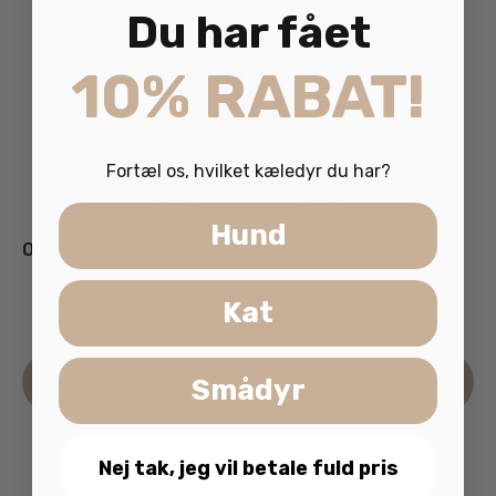
Du har fået
10% RABAT!
Fortæl os, hvilket kæledyr du har?
Hund
Ozami Kyllinge Snack 100g
29.95
kr.
Kat
inkl. moms
Læs mere
Smådyr
Nej tak, jeg vil betale fuld pris