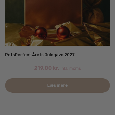
PetsPerfect Årets Julegave 2027
219.00
kr.
inkl. moms
Læs mere