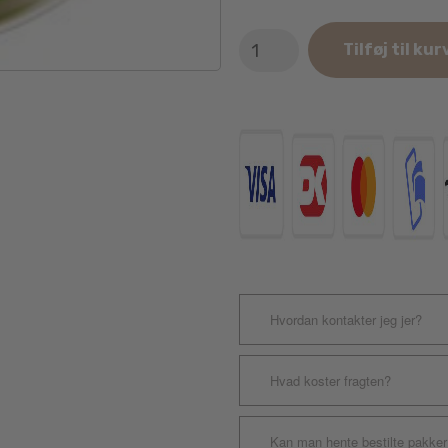
SPIN
Tilføj til kur
Interactive
Feeder
Grøn
UFO
Maze
antal
Hvordan kontakter jeg jer?
Hvad koster fragten?
Kan man hente bestilte pakker