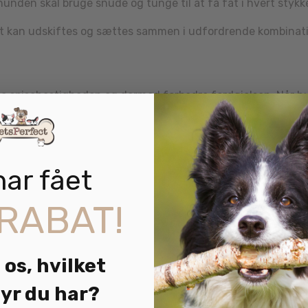
unden skal bruge snude og tunge til at få fat i hvert stykk
alt kan udskiftes og sættes sammen i udfordrende kombinati
tte spisehastigheden og dermed forbedre fordøjelsen. Når h
 – til gavn for både krop og sind.
har fået
un en sundere spiseoplevelse, men også mental stimulering. 
hverdagen og kan reducere kedsomhed.
RABAT!
en er enkel og hygiejnisk. Den kan bruges til både tør- og 
 os, hvilket
yr du har?