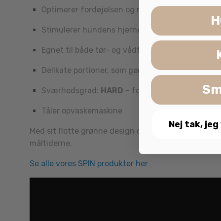
Optimerer fordøjelsen og nedsætter spisehasti
H
Stimulerer hundens hjerne og sanser
Egnet til både tør- og vådfoder
Delikate portioner, som gør fodringen overskueli
Sm
Sværhedsgrad:
HARD
– for hunde, der elsker e
Tåler opvaskemaskine
Nej tak, jeg
Med sit flotte grønne design og udfordrende sværhe
måltiderne.
Se alle vores SPIN produkter her