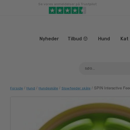
Gå
Se vores anmeldelser på Trustpilot
til
indhold
Nyheder
Tilbud 🤑
Hund
Kat
/
/
/
/ SPIN Interactive Fe
Forside
Hund
Hundeskåle
Slowfeeder skåle