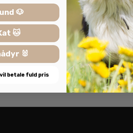
gheden
und 🐶
Kat 🐱
g
ådyr 🐰
n udfordring
 vil betale fuld pris
dsgrad er denne slowfeeder perfekt til hunde, der har brug