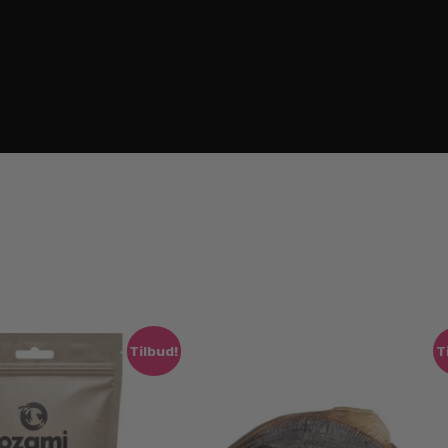
Tilbud!
T