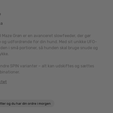
e
aa
O Maze Grøn er en avanceret slowfeeder, der gør
og udfordrende for din hund. Med sit unikke UFO-
den i små portioner, så hunden skal bruge snude og
tykke.
andre SPIN varianter – alt kan udskiftes og sættes
inationer.
ktet
utter
og du har din ordre i morgen