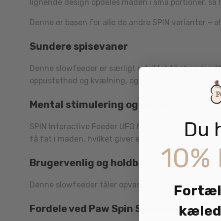
lignende design opdeles maden i små portioner, så h
Denne er basen for alle de andre SPIN varianter – 
Sundere spisevaner
Denne slowfeeder er særligt udviklet til at nedsæ
oppustethed og kvælning, og måltidet varer længere
Mental stimulering og aktivering
Du 
SPIN Interactive Feeder UFO Maze Grøn giver ikke k
få fat i maden, hvilket giver ekstra aktivering i 
10% 
Brugervenlig og holdbar
Denne slowfeeder tåler opvaskemaskine, så rengøring
Fortæl
kæled
Fordele ved Paw Spin Slowfeeder