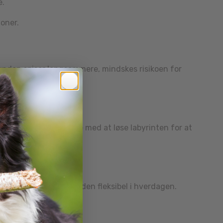
e.
oner.
unden spiser langsommere, mindskes risikoen for
Din hund skal arbejde med at løse labyrinten for at
vådfoder, hvilket gør den fleksibel i hverdagen.