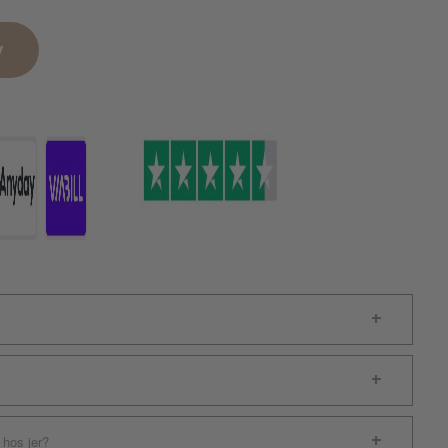
v
 hos jer?