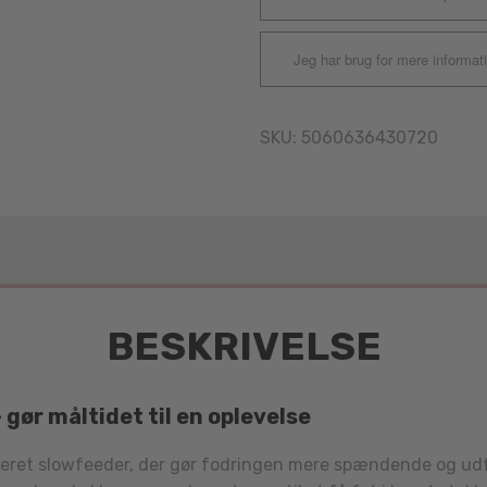
Jeg har brug for mere informat
SKU:
5060636430720
BESKRIVELSE
gør måltidet til en oplevelse
ceret slowfeeder, der gør fodringen mere spændende og udf