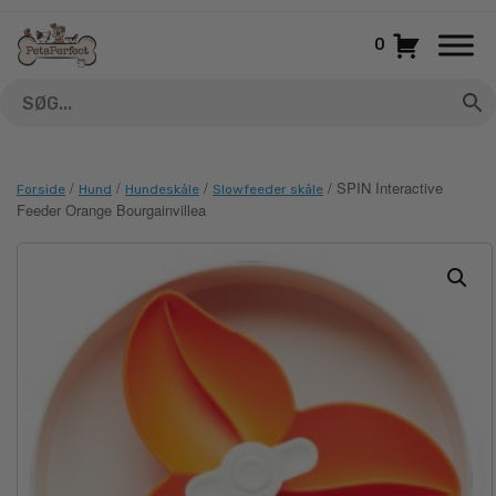
Gå
til
0
indhold
/
/
/
/ SPIN Interactive
Forside
Hund
Hundeskåle
Slowfeeder skåle
Feeder Orange Bourgainvillea