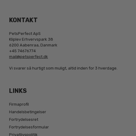
KONTAKT
PetsPerfect ApS
Kliplev Erhvervspark 38
6200 Aabenraa, Danmark
+45 74676774
mail@petsperfect.dk
Vi svarer så hurtigt som muligt, altid inden for 3 hverdage.
LINKS
Firmaprofil
Handelsbetingelser
Fortrydelsesret
Fortrydelsesformular
Privatlivspolitik