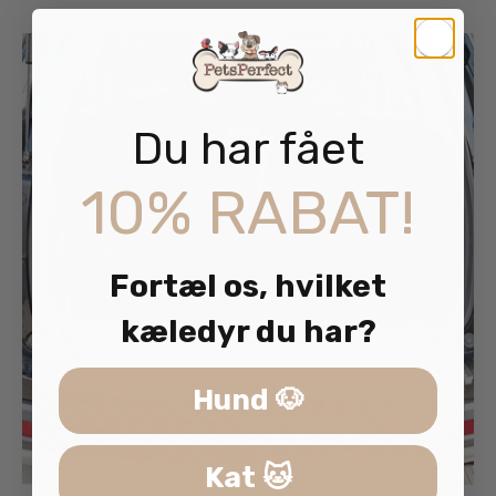
Du har fået
10% RABAT!
Fortæl os, hvilket
kæledyr du har?
Hund 🐶
Kat 🐱