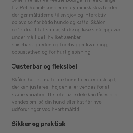
SPIN Interactive Feeder Bourgainvillea Orange
fra PetDreamHouse er en dynamisk slowfeeder,
der gør måltiderne til en sjov og interaktiv
oplevelse for både hunde og katte. Skålen
opfordrer til at snuse, slikke og løse små opgaver
under måltidet, hvilket sænker
spisehastigheden og forebygger kvælning,
oppustethed og for hurtig spisning.
Justerbar og fleksibel
Skålen har et multifunktionelt centerpuslespil,
der kan justeres i højden eller vendes for at
skabe variation. De roterbare dele kan låses eller
vendes om, så din hund eller kat får nye
udfordringer ved hvert måltid.
Sikker og praktisk