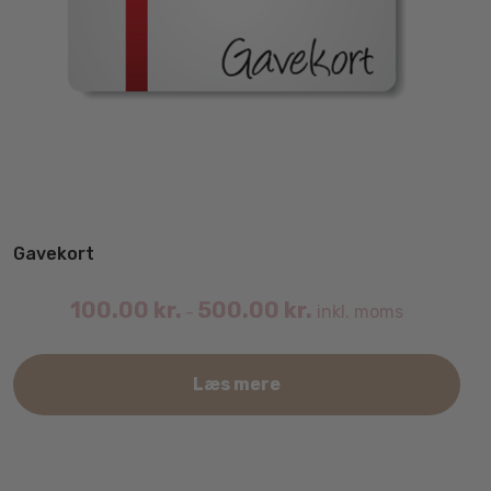
Gavekort
100.00
kr.
500.00
kr.
inkl. moms
–
Det
Læs mere
var
har
fler
vari