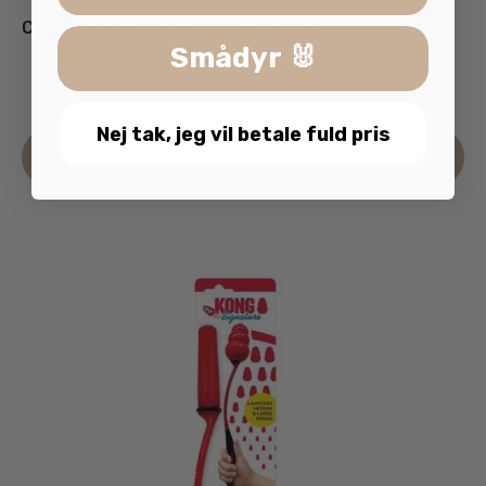
Companion Bagagerumsbeskytter
Smådyr 🐰
499.95
kr.
inkl. moms
Nej tak, jeg vil betale fuld pris
Læs mere