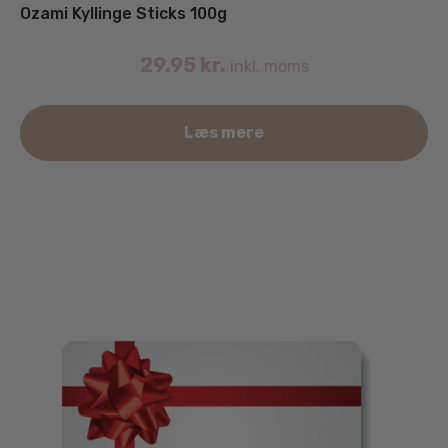
Ozami Kyllinge Sticks 100g
29.95
kr.
inkl. moms
Læs mere