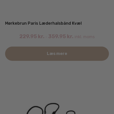
Mørkebrun Paris Læderhalsbånd Kvæl
229.95
kr.
359.95
kr.
inkl. moms
–
De
Læs mere
va
ha
fle
va
Mu
ka
væ
på
va