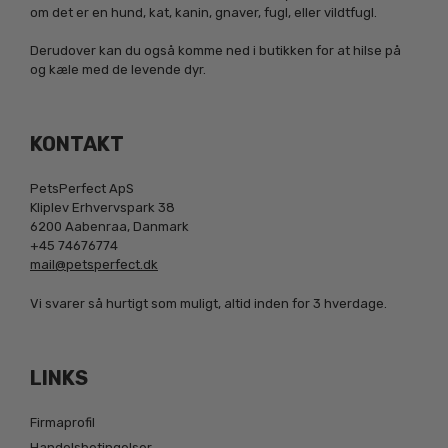
om det er en hund, kat, kanin, gnaver, fugl, eller vildtfugl.
Derudover kan du også komme ned i butikken for at hilse på
og kæle med de levende dyr.
KONTAKT
PetsPerfect ApS
Kliplev Erhvervspark 38
6200 Aabenraa, Danmark
+45 74676774
mail@petsperfect.dk
Vi svarer så hurtigt som muligt, altid inden for 3 hverdage.
LINKS
Firmaprofil
Handelsbetingelser