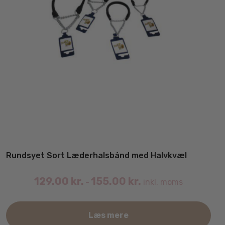
Rundsyet Sort Læderhalsbånd med Halvkvæl
129.00
kr.
155.00
kr.
inkl. moms
–
Det
Læs mere
var