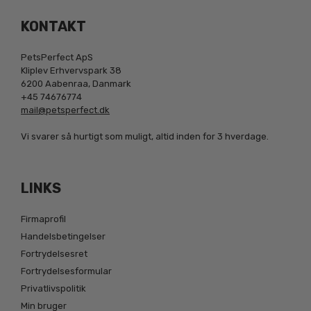
KONTAKT
PetsPerfect ApS
Kliplev Erhvervspark 38
6200 Aabenraa, Danmark
+45 74676774
mail@petsperfect.dk
Vi svarer så hurtigt som muligt, altid inden for 3 hverdage.
LINKS
Firmaprofil
Handelsbetingelser
Fortrydelsesret
Fortrydelsesformular
Privatlivspolitik
Min bruger