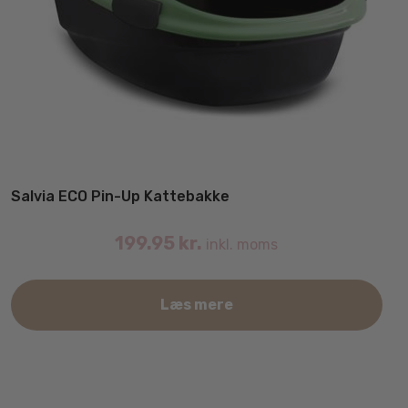
Salvia ECO Pin-Up Kattebakke
199.95
kr.
inkl. moms
Læs mere