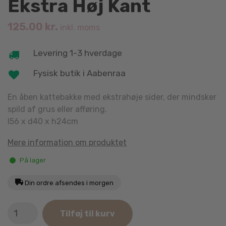
Ekstra Høj Kant
125.00
kr.
inkl. moms
Levering 1-3 hverdage
Fysisk butik i Aabenraa
En åben kattebakke med ekstrahøje sider, der mindsker
spild af grus eller afføring.
l56 x d40 x h24cm
Mere information om produktet
På lager
Din ordre afsendes i morgen
Sonic
Tilføj til kurv
Kattebakke
med