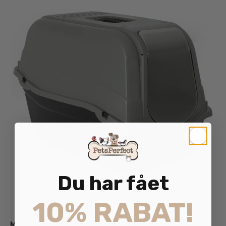
Du har fået
10% RABAT!
MP ECO Kattetoilet Romeo Sort/Grå