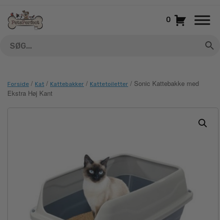
Gå
til
0
indhold
/
/
/
/ Sonic Kattebakke med
Forside
Kat
Kattebakker
Kattetoiletter
Ekstra Høj Kant