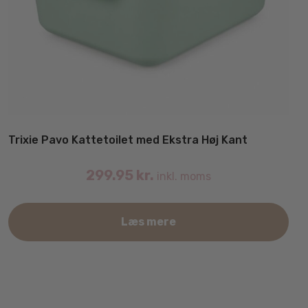
Trixie Pavo Kattetoilet med Ekstra Høj Kant
299.95
kr.
inkl. moms
Det
Læs mere
var
har
fler
vari
Mul