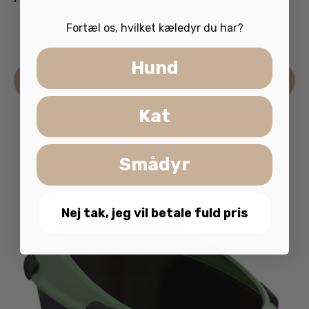
Fortæl os, hvilket kæledyr du har?
199.95
kr.
inkl. moms
Hund
Læs mere
Kat
Smådyr
Nej tak, jeg vil betale fuld pris