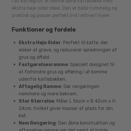
i sit kattegrus, er denne åbne kattebakke med
ekstra høje sider ideel. Den er både rummelig og
praktisk og passer perfekt ind i ethvert hjem.
Funktioner og fordele
Ekstra Høje Sider
: Perfekt til katte, der
elsker at grave, og reducerer spredningen af
grus og affald.
Fastgørelsesramme
: Specielt designet til
at forhindre grus og afføring i at komme
udenfor kattebakken.
Aftagelig Ramme
: Gør rengøringen
nemmere og mere bekvem.
Stor Størrelse
: Måler L 56cm x B 40cm x H
24cm, hvilket giver masser af plads for din
kat.
Nem Rengøring
: Den åbne konstruktion og
aftagelige ramme gør det nemt at holde