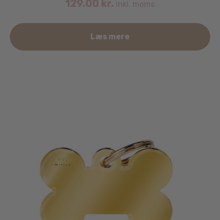
129.00
kr.
inkl. moms
Læs mere