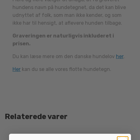
hundens navn på hundetegnet, da det kan blive
udnyttet af folk, som man ikke kender, og som
ikke har til hensigt, at aflevere hunden tilbage.
Graveringen er naturligvis inkluderet i
prisen.
Du kan læse mere om den danske hundelov
her
.
Her
kan du se alle vores flotte hundetegn.
Relaterede varer