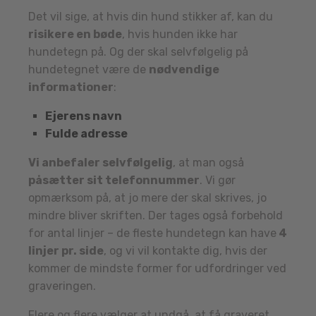
Det vil sige, at hvis din hund stikker af, kan du
risikere en bøde
, hvis hunden ikke har
hundetegn på. Og der skal selvfølgelig på
hundetegnet være de
nødvendige
informationer
:
Ejerens navn
Fulde adresse
Vi anbefaler selvfølgelig
, at man også
påsætter sit telefonnummer
. Vi gør
opmærksom på, at jo mere der skal skrives, jo
mindre bliver skriften. Der tages også forbehold
for antal linjer – de fleste hundetegn kan have
4
linjer pr. side
, og vi vil kontakte dig, hvis der
kommer de mindste former for udfordringer ved
graveringen.
Flere og flere vælger at undgå, at få graveret