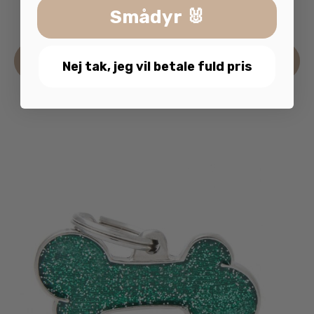
119.95
kr.
Smådyr 🐰
inkl. moms
Læs mere
Nej tak, jeg vil betale fuld pris