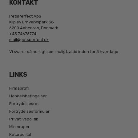
KONTAKT
PetsPerfect ApS
Kliplev Erhvervspark 38
6200 Aabenraa, Danmark
+45 74676774
mail@petsperfect.dk
Vi svarer så hurtigt som muligt, altid inden for 3 hverdage.
LINKS
Firmaprofil
Handelsbetingelser
Fortrydelsesret
Fortrydelsesformular
Privatlivspolitik
Min bruger
Returportal