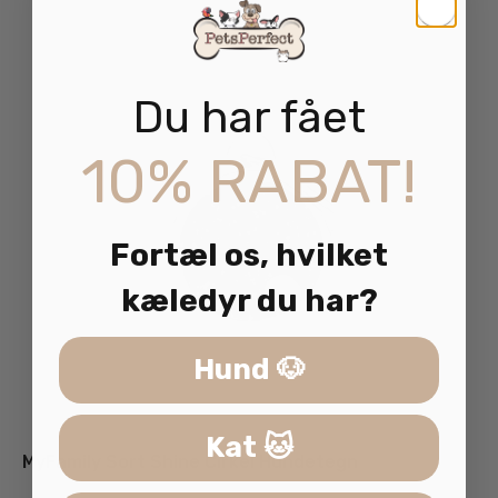
Du har fået
10% RABAT!
Fortæl os, hvilket
kæledyr du har?
Hund 🐶
Kat 🐱
MyFamily Sort Shine Cirkel Hundetegn