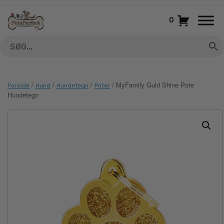
Gå
til
0
indhold
/
/
/
/ MyFamily Guld Shine Pote
Forside
Hund
Hundetegn
Poter
Hundetegn