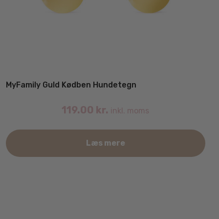
MyFamily Guld Kødben Hundetegn
119.00
kr.
inkl. moms
Det
Læs mere
var
har
fler
vari
Mul
kan
væl