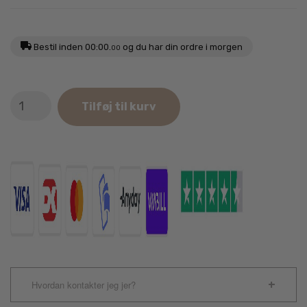
Bestil inden
00:00.
og du har din ordre i morgen
00
MyFamily
Tilføj til kurv
Guld
Shine
Pote
Hundetegn
antal
Hvordan kontakter jeg jer?