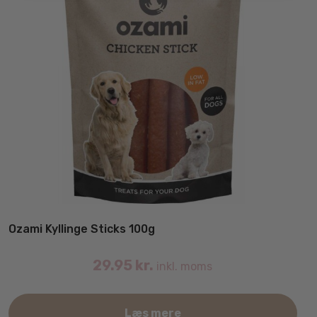
Ozami Kyllinge Sticks 100g
29.95
kr.
inkl. moms
Læs mere