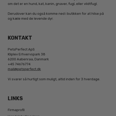
om det er en hund, kat, kanin, gnaver, fugl, eller vildtfugl.
Derudover kan du også komme ned i butikken for at hilse på
og kæle med de levende dyr.
KONTAKT
PetsPerfect ApS
Kliplev Erhvervspark 38
6200 Aabenraa, Danmark
+45 74676774
mail@petsperfect.dk
Vi svarer så hurtigt som muligt, altid inden for 3 hverdage.
LINKS
Firmaprofil