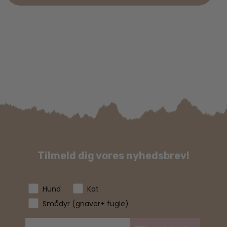
Tilmeld dig vores nyhedsbrev!
Hund
Kat
Smådyr (gnaver+ fugle)