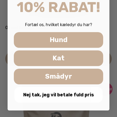
10% RABAT!
Fortæl os, hvilket kæledyr du har?
Ozami Kyllinge Cubes 100g
Hund
29.95
kr.
inkl. moms
Kat
Læs mere
Smådyr
Tilbud!
Nej tak, jeg vil betale fuld pris