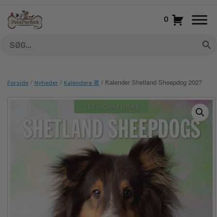
Gå
til
0
indhold
/
/
/ Kalender Shetland Sheepdog 2027
Forside
Nyheder
Kalendere 📆