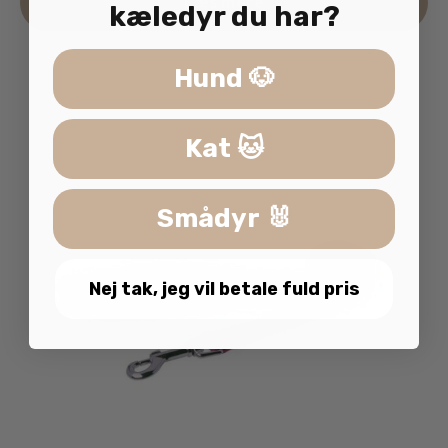
Læs mere
va
kæledyr du har?
ha
fle
Hund 🐶
va
Mu
ka
Kat 🐱
væ
på
va
Smådyr 🐰
Nej tak, jeg vil betale fuld pris