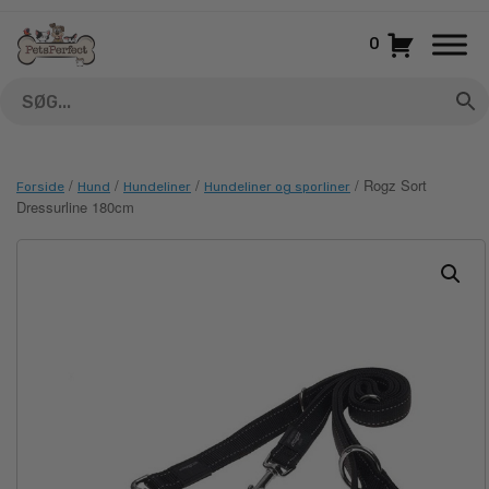
Gå
til
0
indhold
/
/
/
/ Rogz Sort
Forside
Hund
Hundeliner
Hundeliner og sporliner
Dressurline 180cm