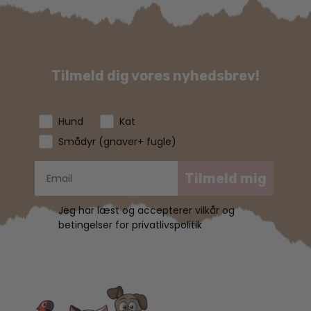
Tilmeld dig vores nyhedsbrev!
Hund
Kat
Smådyr (gnaver+ fugle)
Tilmeld mig
Jeg har læst og accepterer vilkår og
betingelser for privatlivspolitik