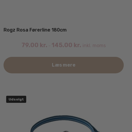
Rogz Rosa Førerline 180cm
79.00
kr.
145.00
kr.
inkl. moms
–
Det
Læs mere
var
har
fler
vari
Mul
Udsolgt
kan
væl
på
var