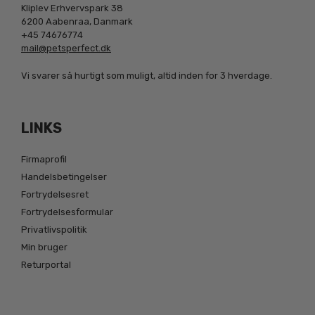
Kliplev Erhvervspark 38
6200 Aabenraa, Danmark
+45 74676774
mail@petsperfect.dk
Vi svarer så hurtigt som muligt, altid inden for 3 hverdage.
LINKS
Firmaprofil
Handelsbetingelser
Fortrydelsesret
Fortrydelsesformular
Privatlivspolitik
Min bruger
Returportal