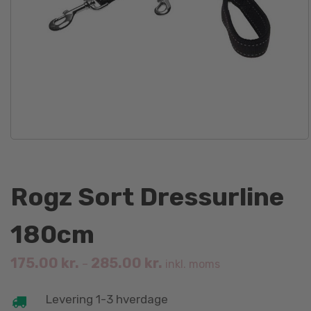
Rogz Sort Dressurline
180cm
175.00
kr.
285.00
kr.
–
inkl. moms
Levering 1-3 hverdage