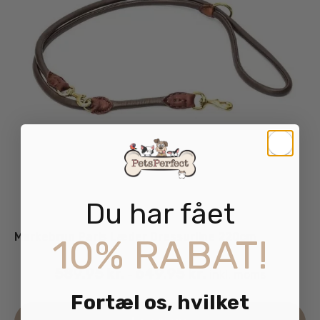
Du har fået
Mørkebrun Paris Læder Dressurline 220cm
10% RABAT!
589.95
kr.
649.95
kr.
inkl. moms
–
Fortæl os, hvilket
De