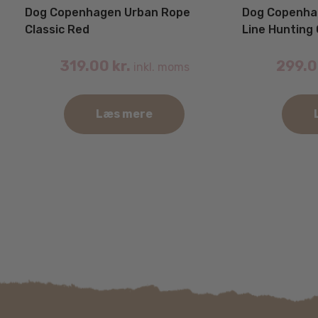
Dog Copenhagen Urban Rope
Dog Copenha
Classic Red
Line Hunting
319.00
kr.
299.
inkl. moms
Læs mere
Dette
vare
har
flere
varianter.
Mulighederne
kan
vælges
på