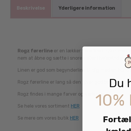
Beskrivelse
Yderligere information
Rogz førerline
er en lækker førerline i nylon med 
nem at åbne og sætte i snoren eller i halsbåndet. L
Linen er god som begynderline til dig med en hundehv
Du 
Rogz førerline er lang så den giver god bevægefrih
10% 
Rogz findes i mange farver og varianter.
Se hele vores sortiment
HER
Fortæl
Se mere om vores butik
HER