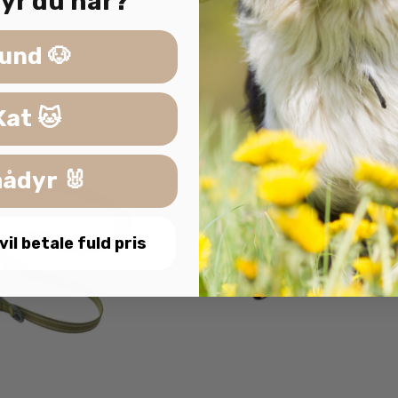
yr du har?
und 🐶
Kat 🐱
ådyr 🐰
 vil betale fuld pris