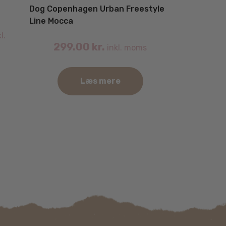
Dog Copenhagen Urban Freestyle
Line Mocca
l.
299.00
kr.
inkl. moms
Læs mere
Dette
vare
har
flere
varianter.
Mulighederne
kan
vælges
på