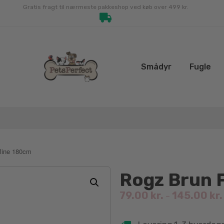
Gratis fragt til nærmeste pakkeshop ved køb over 499 kr.
Smådyr
Fugle
rline 180cm
Rogz Brun 
79.00
kr.
145.00
kr.
–