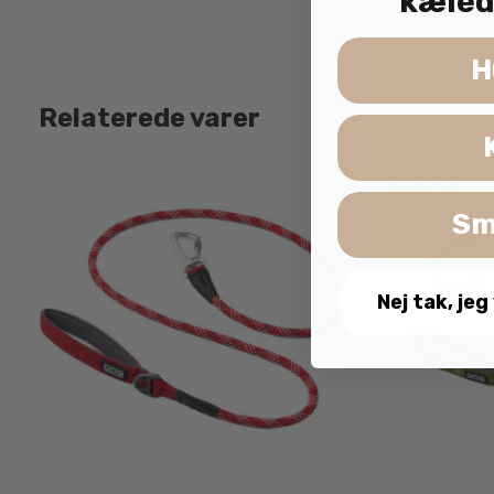
kæled
H
Relaterede varer
Udsolgt
Sm
Nej tak, jeg