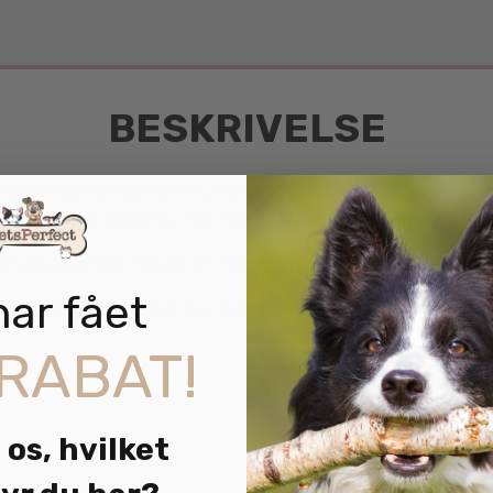
BESKRIVELSE
indvævede reflekstråde. Linen er lavet i blød nylon med stæ
inen kan ikke justeres, men har håndtag i den ene ende.
alp eller blot hvis du vil have en enkel line til gåturen.
har fået
ed for din hund. Linen kan nemt lige tages om halsen og m
RABAT!
 os, hvilket