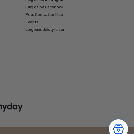
Følg os på Facebook
Pets Opdrætter Klub
Events
Lægemiddelstyrelsen
0