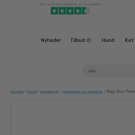
Gå
Se vores anmeldelser på Trustpilot
til
indhold
Nyheder
Tilbud 🤑
Hund
Kat
/
/
/
/ Rogz Brun Føre
Forside
Hund
Hundeliner
Hundeliner og sporliner