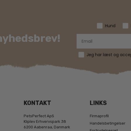
varesiden
Hund
 nyhedsbrev!
Jeg har læst og accept
KONTAKT
LINKS
PetsPerfect ApS
Firmaprofil
Kliplev Erhvervspark 38
Handelsbetingelser
6200 Aabenraa, Danmark
Fortrydelsesret