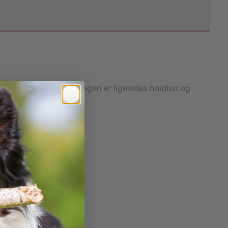
rke syninger. Karabinhagen er ligeledes holdbar og
ed på gåturen.