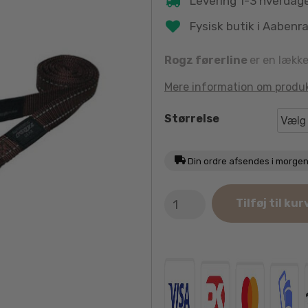
Levering 1-3 hverdag
Fysisk butik i Aabenr
Rogz førerline
er en lække
Mere information om produ
Størrelse
Din ordre afsendes i morge
Rogz
Tilføj til kur
Brun
Førerline
180cm
antal