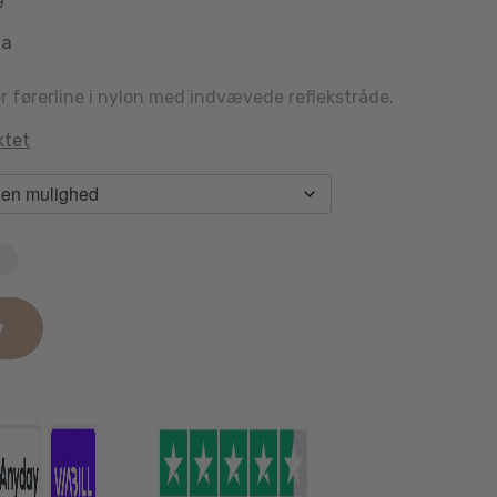
e
aa
r førerline i nylon med indvævede reflekstråde.
ktet
n
v