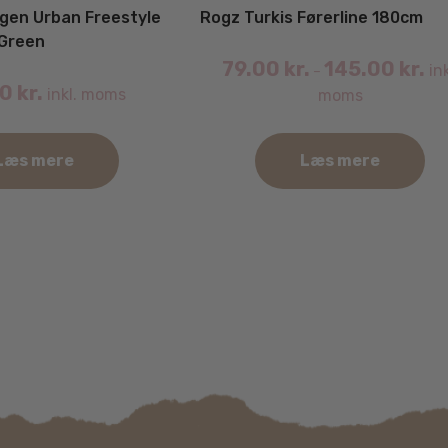
gen Urban Freestyle
Rogz Turkis Førerline 180cm
 Green
79.00
kr.
145.00
kr.
ink
–
00
kr.
inkl. moms
moms
Læs mere
Læs mere
Dette
vare
har
flere
varianter.
Mulighederne
kan
vælges
på