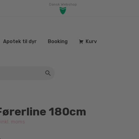
Dansk Webshop
Apotek til dyr
Booking
Kurv
Førerline 180cm
inkl. moms