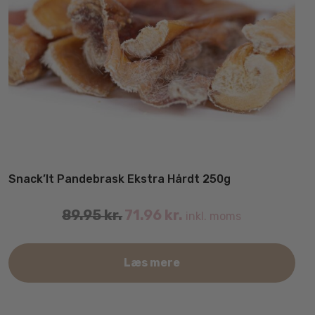
Snack’It Pandebrask Ekstra Hårdt 250g
89.95
kr.
71.96
kr.
inkl. moms
Læs mere