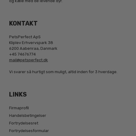
og kæle med de levende dyr.
KONTAKT
PetsPerfect ApS
Kliplev Erhvervspark 38
6200 Aabenraa, Danmark
+45 74676774
mail@petsperfect.dk
Vi svarer så hurtigt som muligt, altid inden for 3 hverdage.
LINKS
Firmaprofil
Handelsbetingelser
Fortrydelsesret
Fortrydelsesformular