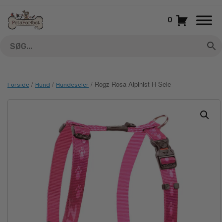
Gå
til
0
indhold
/
/
/ Rogz Rosa Alpinist H-Sele
Forside
Hund
Hundeseler