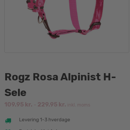
Rogz Rosa Alpinist H-
Sele
109.95
kr.
229.95
kr.
–
inkl. moms
Levering 1-3 hverdage