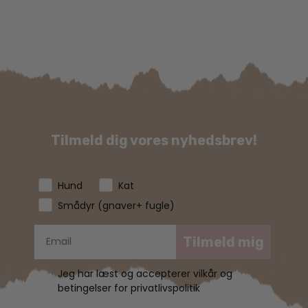
Tilmeld dig vores nyhedsbrev!
Hund
Kat
Smådyr (gnaver+ fugle)
Tilmeld mig
Jeg har læst og accepterer vilkår og
betingelser for privatlivspolitik