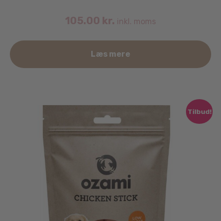
105.00
kr.
inkl. moms
Læs mere
Tilbud!