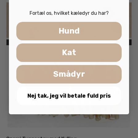
Fortæl os, hvilket kæledyr du har?
Hund
Kat
Smådyr
Nej tak, jeg vil betale fuld pris