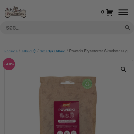
Gå
til
0
indhold
/
/
/ Powerki Frysetørret Skovbær 20g
Forside
Tilbud 🤑
Smådyrstilbud
- 40%