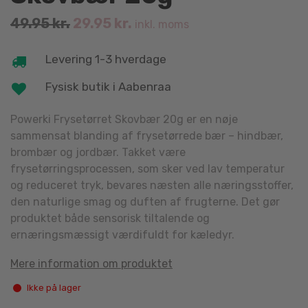
Original
Current
49.95
kr.
29.95
kr.
inkl. moms
price
price
was:
is:
Levering 1-3 hverdage
49.95 kr..
29.95 kr..
Fysisk butik i Aabenraa
Powerki Frysetørret Skovbær 20g er en nøje
sammensat blanding af frysetørrede bær – hindbær,
brombær og jordbær. Takket være
frysetørringsprocessen, som sker ved lav temperatur
og reduceret tryk, bevares næsten alle næringsstoffer,
den naturlige smag og duften af frugterne. Det gør
produktet både sensorisk tiltalende og
ernæringsmæssigt værdifuldt for kæledyr.
Mere information om produktet
Ikke på lager