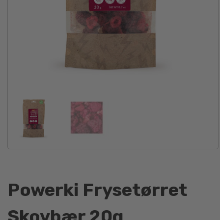
Powerki Frysetørret
Skovbær 20g