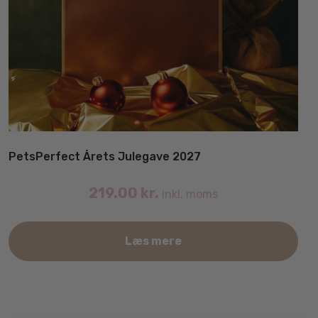
PetsPerfect Årets Julegave 2027
219.00
kr.
inkl. moms
Læs mere