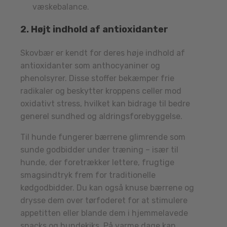
væskebalance.
2.
Højt indhold af antioxidanter
Skovbær er kendt for deres høje indhold af
antioxidanter som anthocyaniner og
phenolsyrer. Disse stoffer bekæmper frie
radikaler og beskytter kroppens celler mod
oxidativt stress, hvilket kan bidrage til bedre
generel sundhed og aldringsforebyggelse.
Til hunde fungerer bærrene glimrende som
sunde godbidder under træning – især til
hunde, der foretrækker lettere, frugtige
smagsindtryk frem for traditionelle
kødgodbidder. Du kan også knuse bærrene og
drysse dem over tørfoderet for at stimulere
appetitten eller blande dem i hjemmelavede
snacks og hundekiks. På varme dage kan