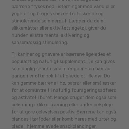
bærrene fryses ned i isterninger med vand eller
yoghurt og bruges som en forfriskende og
stimulerende sommerguf. Lægger du dem i
slikkemåtter eller aktivitetslegetøj, giver du
hunden ekstra mental aktivering og
sansemæssig stimulering.
Til kaniner og gnavere er bærrene ligeledes et
populært og naturligt supplement. De kan gives
som daglig snack i små mængder – én bær ad
gangen er ofte nok til at glæde et lille dyr. Du
kan gemme bærrene i hø, paprør eller små æsker
for at opmuntre til naturlig fourageringsadfærd
og aktivitet i buret. Mange bruger dem også som
belønning i klikkertræning eller under pelspleje
for at gøre oplevelsen positiv. Bærrene kan også
blandes i tørfoder eller kombineres med urter og
blade i hjemmelavede snackblandinger.