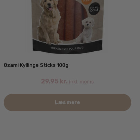
Ozami Kyllinge Sticks 100g
29.95
kr.
inkl. moms
Læs mere