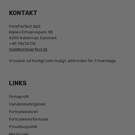
KONTAKT
PetsPerfect ApS
Kliplev Erhvervspark 38
6200 Aabenraa, Danmark
+45 74676774
mail@petsperfect.dk
Vi svarer så hurtigt som muligt, altid inden for 3 hverdage.
LINKS
Firmaprofil
Handelsbetingelser
Fortrydelsesret
Fortrydelsesformular
Privatlivspolitik
Min bruger