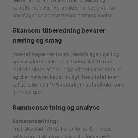
består af 70 % friske stykker oksekød og
kartoffel som kulhydratkilde, hvilket giver en
velsmagende og mættende foderoplevelse.
Skånsom tilberedning bevarer
næring og smag
Foderet koges nænsomt i kødets egen saft og
presses derefter koldt til foderpiller. Denne
metode sikrer, at naturlige vitaminer, mineraler
og olier bevares bedst muligt. Resultatet er en
saftig pille med 19 % naturligt fugtindhold, som
hunde elsker.
Sammensætning og analyse
Sammensætning:
Frisk oksekød (70 %), kartofler, ærter, linser,
æblefrugt, fisk, ølgær, lakseolie (omega-3),