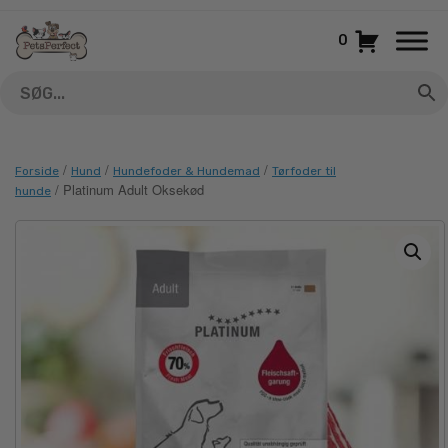
Gå
til
0
indhold
/
/
/
Forside
Hund
Hundefoder & Hundemad
Tørfoder til
/ Platinum Adult Oksekød
hunde