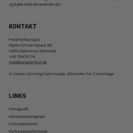
og kæle med de levende dyr.
KONTAKT
PetsPerfect ApS
Kliplev Erhvervspark 38
6200 Aabenraa, Danmark
+45 74676774
mail@petsperfect.dk
Vi svarer så hurtigt som muligt, altid inden for 3 hverdage.
LINKS
Firmaprofil
Handelsbetingelser
Fortrydelsesret
Fortrydelsesformular