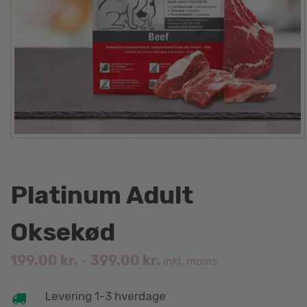
Platinum Adult
Oksekød
199.00
kr.
399.00
kr.
–
inkl. moms
Levering 1-3 hverdage