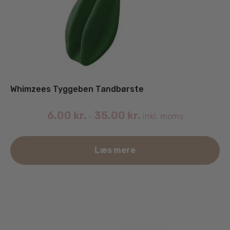
Whimzees Tyggeben Tandbørste
6.00
kr.
35.00
kr.
inkl. moms
–
De
Læs mere
va
ha
fle
va
Mu
ka
væ