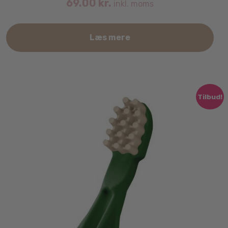
69.00
kr.
inkl. moms
Læs mere
Tilbud!