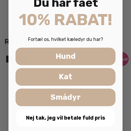
Du har fået
10% RABAT!
Fortæl os, hvilket kæledyr du har?
Relaterede varer
Hund
Tilbud!
Udsolgt
Kat
Smådyr
Nej tak, jeg vil betale fuld pris