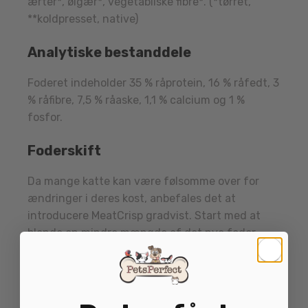
ærter*, ølgær*, vegetabilske fibre*. (*tørret,
**koldpresset, native)
Analytiske bestanddele
Foderet indeholder 35 % råprotein, 16 % råfedt, 3
% råfibre, 7,5 % råaske, 1,1 % calcium og 1 %
fosfor.
Foderskift
Da mange katte kan være følsomme over for
ændringer i deres kost, anbefales det at
introducere MeatCrisp gradvist. Start med at
blande en mindre mængde af det nye foder
med kattens nuværende foder og øg langsomt
andelen over cirka en uge. På den måde får
katten mulighed for at vænne sig til den nye
smag og duft i sit eget tempo.