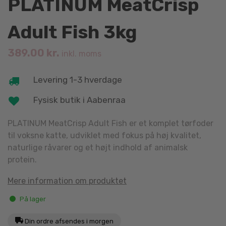
PLATINUM MeatCrisp
Adult Fish 3kg
389.00
kr.
inkl. moms
Levering 1-3 hverdage
Fysisk butik i Aabenraa
PLATINUM
MeatCrisp Adult Fish er et komplet tørfoder
til voksne katte, udviklet med fokus på høj kvalitet,
naturlige råvarer og et højt indhold af animalsk
protein.
Mere information om produktet
På lager
Din ordre afsendes i morgen