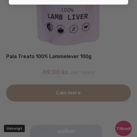
Pala Treats 100% Lammelever 100g
69.00
kr.
inkl. moms
Læs mere
Tilbud!
Udsolgt