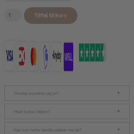
PLATINUM
Tilføj til kurv
MeatCrisp
Adult
Fish
3kg
antal
Hvordan kontakter jeg jer?
Hvad koster fragten?
Kan man hente bestilte pakker hos jer?