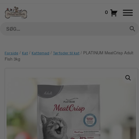
Gå
til
0
indhold
/
/
/
/ PLATINUM MeatCrisp Adult
Forside
Kat
Kattemad
Tørfoder til kat
Fish 3kg