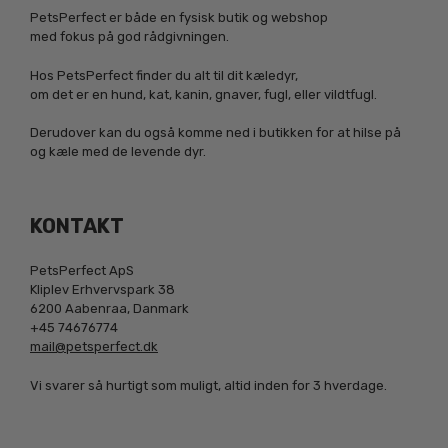
PetsPerfect er både en fysisk butik og webshop
med fokus på god rådgivningen.
Hos PetsPerfect finder du alt til dit kæledyr,
om det er en hund, kat, kanin, gnaver, fugl, eller vildtfugl.
Derudover kan du også komme ned i butikken for at hilse på
og kæle med de levende dyr.
KONTAKT
PetsPerfect ApS
Kliplev Erhvervspark 38
6200 Aabenraa, Danmark
+45 74676774
mail@petsperfect.dk
Vi svarer så hurtigt som muligt, altid inden for 3 hverdage.