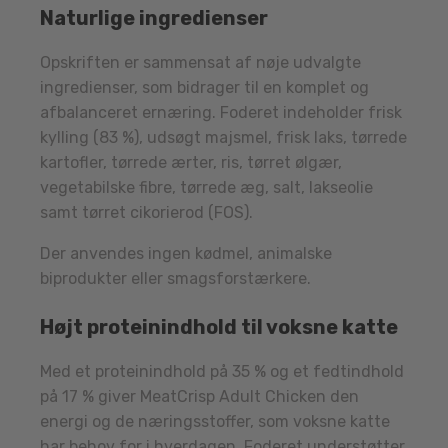
Naturlige ingredienser
Opskriften er sammensat af nøje udvalgte
ingredienser, som bidrager til en komplet og
afbalanceret ernæring. Foderet indeholder frisk
kylling (83 %), udsøgt majsmel, frisk laks, tørrede
kartofler, tørrede ærter, ris, tørret ølgær,
vegetabilske fibre, tørrede æg, salt, lakseolie
samt tørret cikorierod (FOS).
Der anvendes ingen kødmel, animalske
biprodukter eller smagsforstærkere.
Højt proteinindhold til voksne katte
Med et proteinindhold på 35 % og et fedtindhold
på 17 % giver MeatCrisp Adult Chicken den
energi og de næringsstoffer, som voksne katte
har behov for i hverdagen. Foderet understøtter