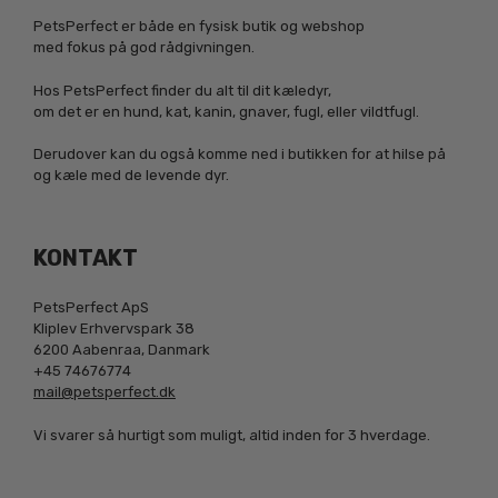
PetsPerfect er både en fysisk butik og webshop
med fokus på god rådgivningen.
Hos PetsPerfect finder du alt til dit kæledyr,
om det er en hund, kat, kanin, gnaver, fugl, eller vildtfugl.
Derudover kan du også komme ned i butikken for at hilse på
og kæle med de levende dyr.
KONTAKT
PetsPerfect ApS
Kliplev Erhvervspark 38
6200 Aabenraa, Danmark
+45 74676774
mail@petsperfect.dk
Vi svarer så hurtigt som muligt, altid inden for 3 hverdage.