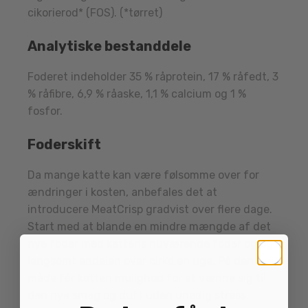
cikorierod* (FOS). (*tørret)
Analytiske bestanddele
Foderet indeholder 35 % råprotein, 17 % råfedt, 3
% råfibre, 6,9 % råaske, 1,1 % calcium og 1 %
fosfor.
Foderskift
Da mange katte kan være følsomme over for
ændringer i kosten, anbefales det at
introducere MeatCrisp gradvist over flere dage.
Start med at blande en mindre mængde af det
nye foder med kattens nuværende foder og øg
langsomt andelen over cirka en uge. På den
måde får katten mulighed for at vænne sig til
den nye smag og duft uden unødig stress.