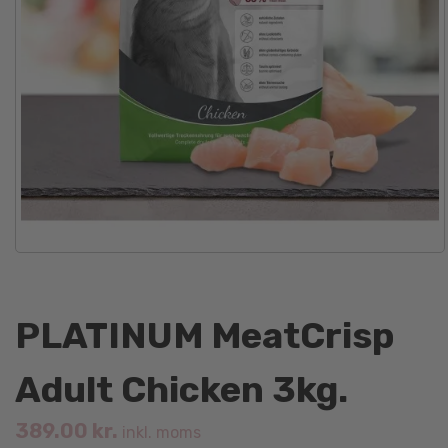
PLATINUM MeatCrisp
Adult Chicken 3kg.
389.00
kr.
inkl. moms