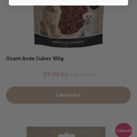
Ozami Ande Cubes 100g
29.95
kr.
inkl. moms
Læs mere
Tilbud!