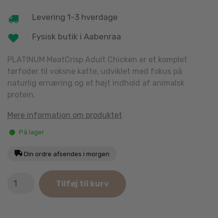
Levering 1-3 hverdage
Fysisk butik i Aabenraa
PLATINUM
MeatCrisp Adult Chicken er et komplet
tørfoder til voksne katte, udviklet med fokus på
naturlig ernæring og et højt indhold af animalsk
protein.
Mere information om produktet
På lager
Din ordre afsendes i morgen
PLATINUM
Tilføj til kurv
MeatCrisp
Adult
Chicken
3kg.