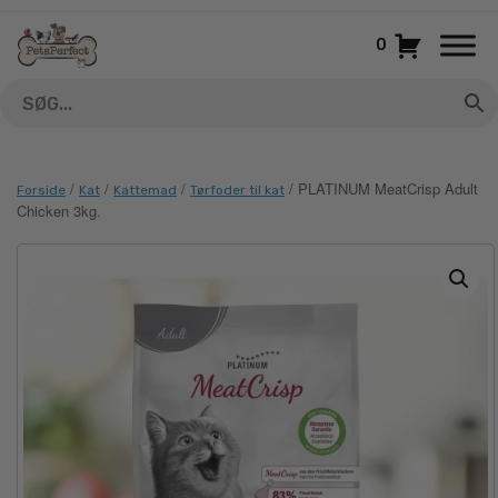
Gå
til
0
indhold
/
/
/
/ PLATINUM MeatCrisp Adult
Forside
Kat
Kattemad
Tørfoder til kat
Chicken 3kg.