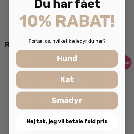
Du har fået
10% RABAT!
Fortæl os, hvilket kæledyr du har?
Relaterede varer
Hund
Tilbud!
Kat
Smådyr
Nej tak, jeg vil betale fuld pris