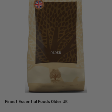
væl
på
var
Finest Essential Foods Older UK