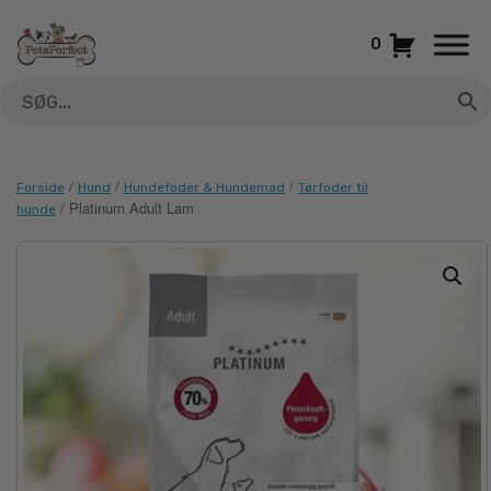
Gå
til
0
indhold
/
/
/
Forside
Hund
Hundefoder & Hundemad
Tørfoder til
/ Platinum Adult Lam
hunde