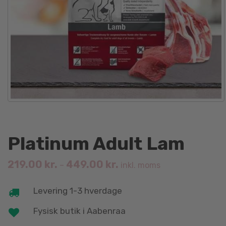
Platinum Adult Lam
219.00
kr.
449.00
kr.
–
inkl. moms
Levering 1-3 hverdage
Fysisk butik i Aabenraa