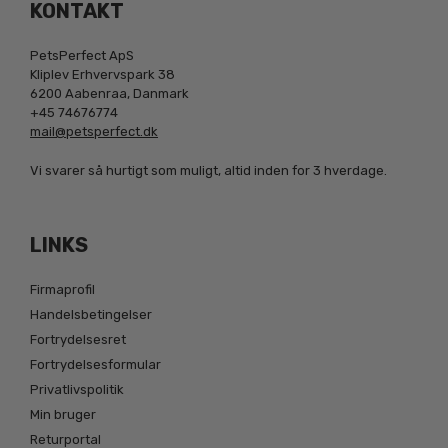
KONTAKT
PetsPerfect ApS
Kliplev Erhvervspark 38
6200 Aabenraa, Danmark
+45 74676774
mail@petsperfect.dk
Vi svarer så hurtigt som muligt, altid inden for 3 hverdage.
LINKS
Firmaprofil
Handelsbetingelser
Fortrydelsesret
Fortrydelsesformular
Privatlivspolitik
Min bruger
Returportal