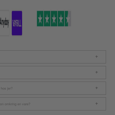
 hos jer?
ion omkring en vare?