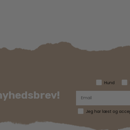
Hund
 nyhedsbrev!
Jeg har læst og accept