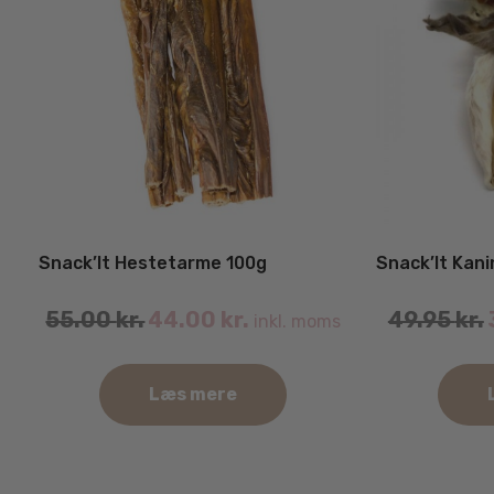
Snack’It Hestetarme 100g
Snack’It Kan
55.00
kr.
44.00
kr.
49.95
kr.
inkl. moms
Læs mere