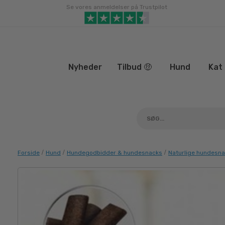
Gå
Se vores anmeldelser på Trustpilot
til
indhold
Nyheder
Tilbud 🤑
Hund
Kat
/
/
/
Forside
Hund
Hundegodbidder & hundesnacks
Naturlige hundesn