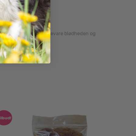
ufttæt beholder for at bevare blødheden og
ilbud!