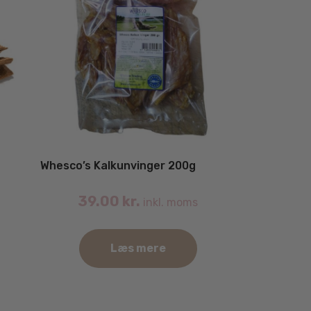
Whesco’s Kalkunvinger 200g
39.00
kr.
inkl. moms
Læs mere