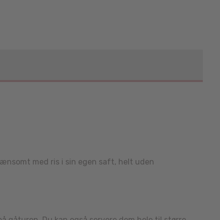
nænsomt med ris i sin egen saft, helt uden
 gåturen. Du kan også servere dem hele til større