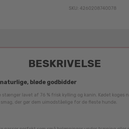
SKU:
4260208740078
BESKRIVELSE
 naturlige, bløde godbidder
e stænger lavet af 76 % frisk kylling og kanin. Kødet koges 
ig smag, der gør dem uimodståelige for de fleste hunde.
 passer perfekt som små belønninger under træning eller på