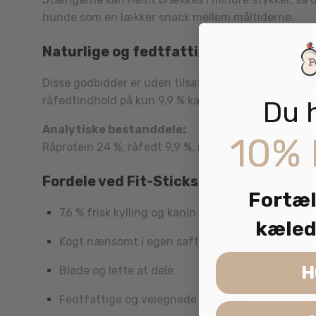
hunde som en lækker snack mellem måltiderne.
Naturlige og fedtfattige
Disse godbidder er uden tilsatte vitaminer og miner
råfedtindhold på kun 9,9 % kan de bruges dagligt 
Du 
Analytiske bestanddele:
10% 
Råprotein 24 %, råfedt 9,9 %, råaske 6,5 %, træstof 2
Fordele ved Fit-Sticks
Fortæl
76 % frisk kylling og kanin
kæled
Kogt nænsomt i egen saft – uden vand
H
Bløde og lette at dele
Fedtfattige og velegnede til hvalpe