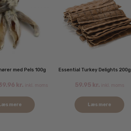
inører med Pels 100g
Essential Turkey Delights 200g
39.96
kr.
59.95
kr.
inkl. moms
inkl. moms
Læs mere
Læs mere