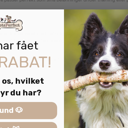
aler, konserveret med naturlig kaliumsorbat og indeholder an
uden at belaste vægten unødigt.
har fået
RABAT!
,5 %, calcium 1,5 %, fosfor 1 %, naturligt fugtindhold 18 %.
 os, hvilket
yr du har?
und 🐶