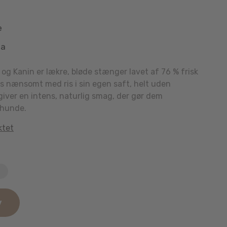
e
aa
 og Kanin er lækre, bløde stænger lavet af 76 % frisk
es nænsomt med ris i sin egen saft, helt uden
 giver en intens, naturlig smag, der gør dem
 hunde.
ktet
n
v