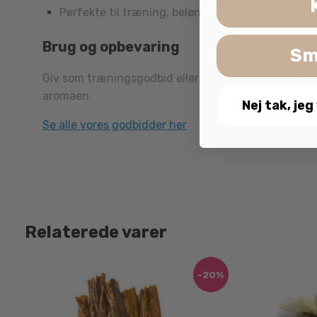
Perfekte til træning, belønning og små pauser
Brug og opbevaring
Sm
Giv som træningsgodbid eller hygge-snack. Sørg alt
aromaen.
Nej tak, jeg
Se alle vores godbidder her
Relaterede varer
-20%