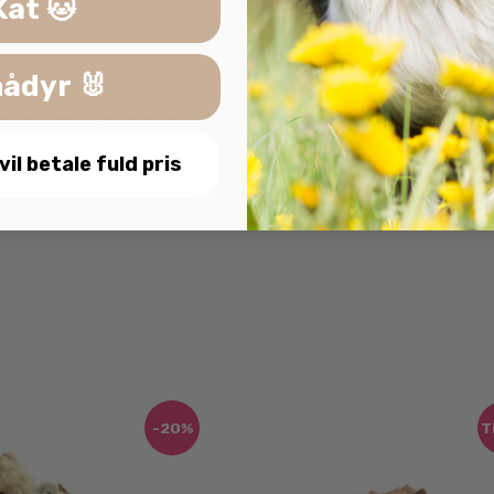
Kat 🐱
ådyr 🐰
id for frisk vand til din hund og opbevar stængerne i en l
 vil betale fuld pris
-20%
T