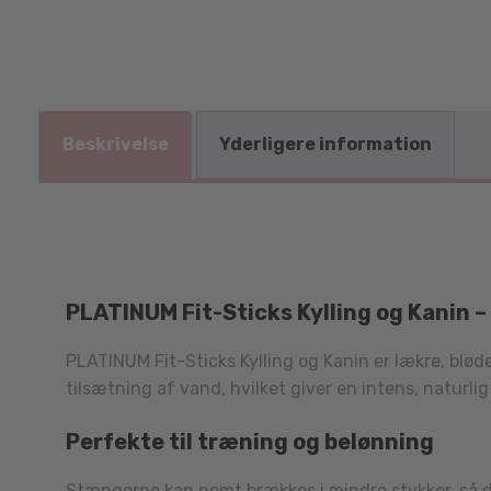
Beskrivelse
Yderligere information
PLATINUM Fit-Sticks Kylling og Kanin –
PLATINUM Fit-Sticks Kylling og Kanin er lækre, blød
tilsætning af vand, hvilket giver en intens, naturl
Perfekte til træning og belønning
Stængerne kan nemt brækkes i mindre stykker, så de