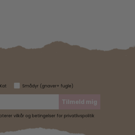
Kat
Smådyr (gnaver+ fugle)
Tilmeld mig
erer vilkår og betingelser for privatlivspolitik