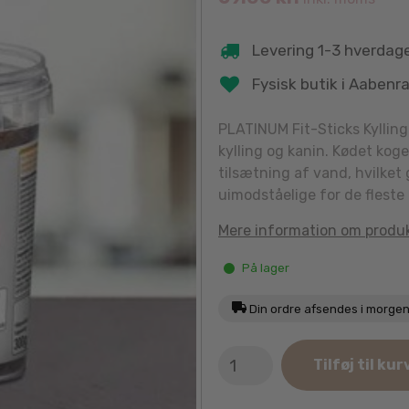
Levering 1-3 hverdag
Fysisk butik i Aabenr
PLATINUM Fit-Sticks Kylling
kylling og kanin. Kødet kog
tilsætning af vand, hvilket
uimodståelige for de fleste
Mere information om produ
På lager
Din ordre afsendes i morge
Platinum
Tilføj til kur
Fit-
Stick
Kylling