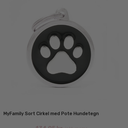
væ
på
va
MyFamily Sort Cirkel med Pote Hundetegn