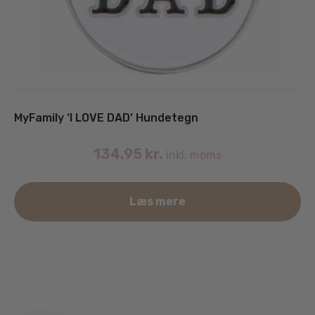
MyFamily ‘I LOVE DAD’ Hundetegn
134.95
kr.
inkl. moms
De
Læs mere
va
ha
fle
va
Mu
ka
væ