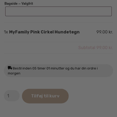
Bagside – Valgfrit
1x
MyFamily Pink Cirkel Hundetegn
99.00 kr.
Subtotal
99.00 kr.
Bestil inden
05 timer 01 minutter
og du har din ordre i
morgen
MyFamily
Tilføj til kurv
Pink
Cirkel
Hundetegn
antal