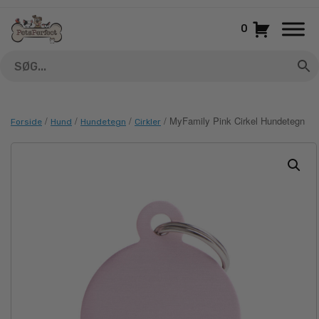
Gå
til
0
indhold
/
/
/
/ MyFamily Pink Cirkel Hundetegn
Forside
Hund
Hundetegn
Cirkler