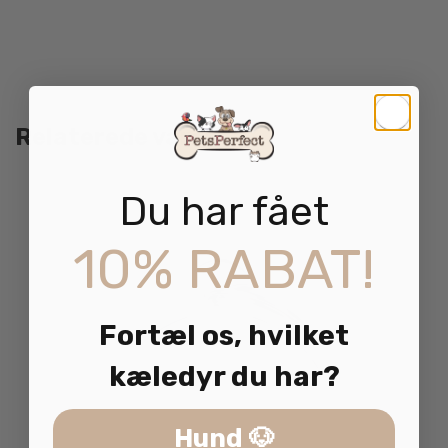
Relaterede varer
Du har fået
10% RABAT!
Fortæl os, hvilket
kæledyr du har?
Hund 🐶