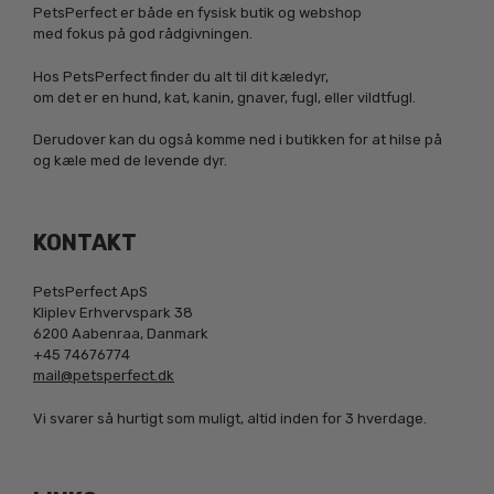
PetsPerfect er både en fysisk butik og webshop
med fokus på god rådgivningen.
Hos PetsPerfect finder du alt til dit kæledyr,
om det er en hund, kat, kanin, gnaver, fugl, eller vildtfugl.
Derudover kan du også komme ned i butikken for at hilse på
og kæle med de levende dyr.
KONTAKT
PetsPerfect ApS
Kliplev Erhvervspark 38
6200 Aabenraa, Danmark
+45 74676774
mail@petsperfect.dk
Vi svarer så hurtigt som muligt, altid inden for 3 hverdage.