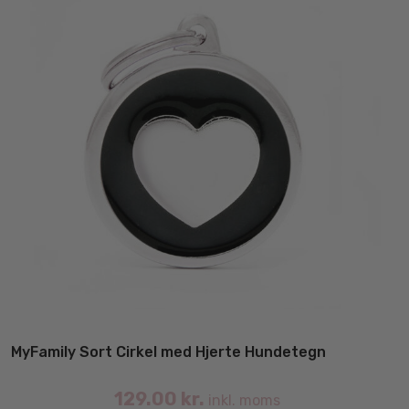
på
va
MyFamily Sort Cirkel med Hjerte Hundetegn
129.00
kr.
inkl. moms