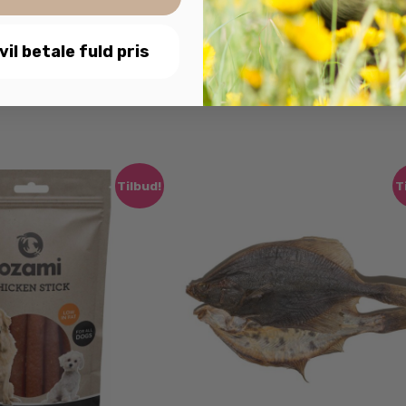
 vil betale fuld pris
Tilbud!
T