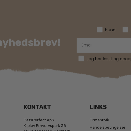
Hund
 nyhedsbrev!
Jeg har læst og accept
KONTAKT
LINKS
PetsPerfect ApS
Firmaprofil
Kliplev Erhvervspark 38
Handelsbetingelser