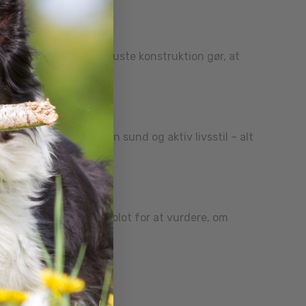
og legevaner
. Den robuste konstruktion gør, at
d og understøtter en sund og aktiv livsstil – alt
e af hverdagen
. Sørg blot for at vurdere, om
dyr.