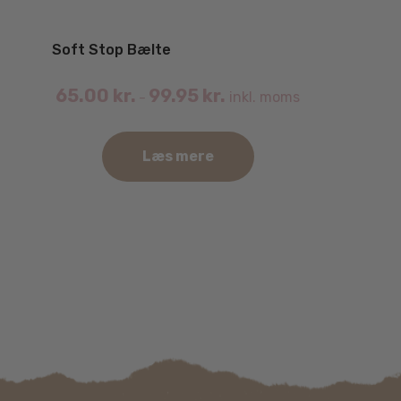
Soft Stop Bælte
65.00
kr.
99.95
kr.
inkl. moms
–
Læs mere
Dette
vare
har
flere
varianter.
Mulighederne
kan
vælges
på