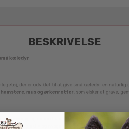
BESKRIVELSE
 små kæledyr
legetøj, der er udviklet til at give små kæledyr en naturli
l
hamstere, mus og ørkenrotter
, som elsker at grave, ge
g gemme sig
, og denne hule giver dem netop denne mulighe
dig holde sig aktiv og nysgerrig.