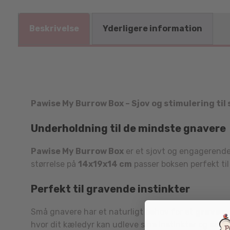
Beskrivelse
Yderligere information
Pawise My Burrow Box – Sjov og stimulering til
Underholdning til de mindste gnavere
Pawise My Burrow Box
er et sjovt og engagerende 
størrelse på
14x19x14 cm
passer boksen perfekt ti
Perfekt til gravende instinkter
Små gnavere har et naturligt behov for at
grave o
hvor dit kæledyr kan udleve sine instinkter og samti