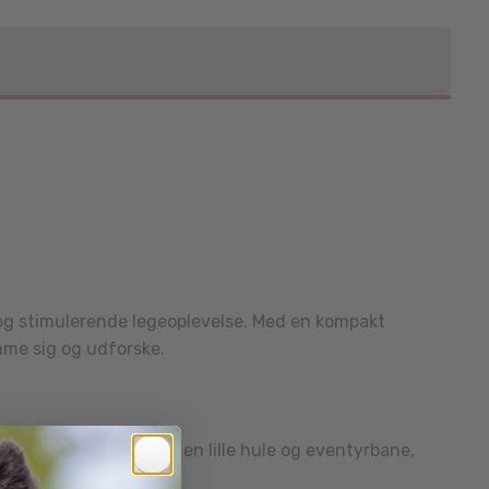
g og stimulerende legeoplevelse. Med en kompakt
mme sig og udforske.
d. Den fungerer som en lille hule og eventyrbane,