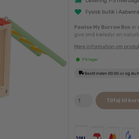
Levering 1-3 hverdag
Fysisk butik i Aabenr
Pawise My Burrow Box
er 
give små kæledyr en naturli
Mere information om produ
På lager
Bestil inden
00:00.
og du h
00
Pawise
Tilføj til kur
My
Burrow
Box
antal