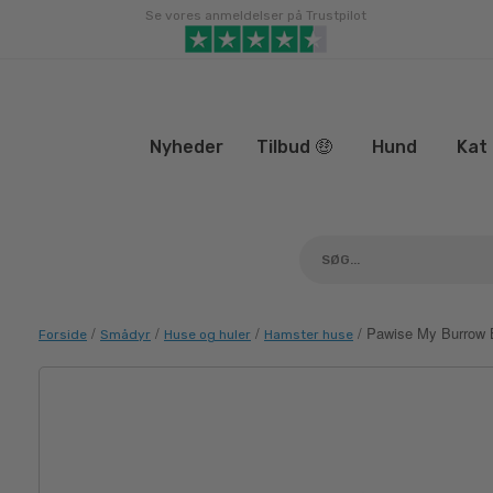
Gå
Se vores anmeldelser på Trustpilot
til
indhold
Nyheder
Tilbud 🤑
Hund
Kat
/
/
/
/ Pawise My Burrow 
Forside
Smådyr
Huse og huler
Hamster huse