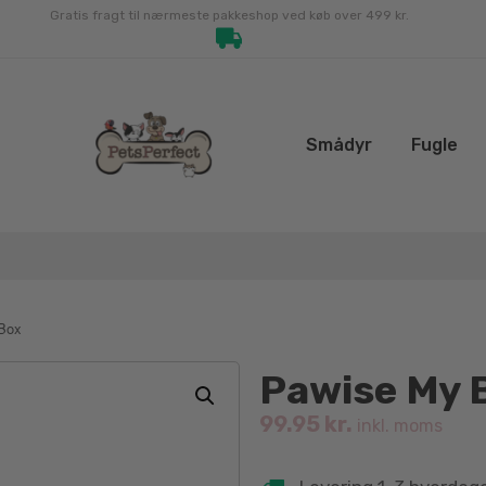
Gratis fragt til nærmeste pakkeshop ved køb over 499 kr.
Smådyr
Fugle
Box
Pawise My 
99.95
kr.
inkl. moms