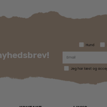
Hund
 nyhedsbrev!
Jeg har læst og accept