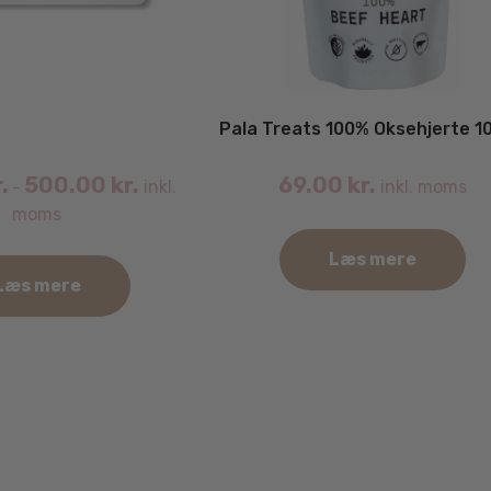
Pala Treats 100% Oksehjerte 1
.
500.00
kr.
69.00
kr.
inkl.
inkl. moms
–
moms
Læs mere
Læs mere