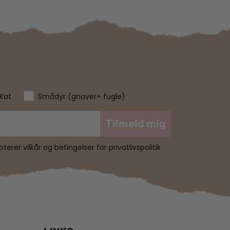
Kat
Smådyr (gnaver+ fugle)
Tilmeld mig
erer vilkår og betingelser for privatlivspolitik