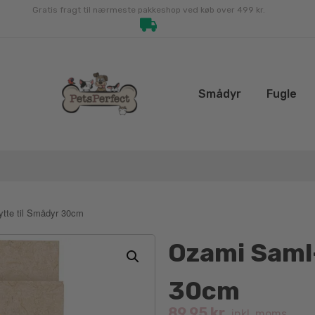
Gratis fragt til nærmeste pakkeshop ved køb over 499 kr.
Smådyr
Fugle
tte til Smådyr 30cm
Ozami Saml-
30cm
89.95
kr.
inkl. moms