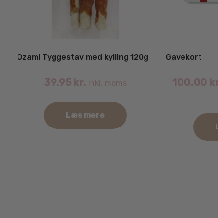
Ozami Tyggestav med kylling 120g
Gavekort
39.95
kr.
100.00
kr
inkl. moms
Læs mere
Dette
vare
har
flere
varianter.