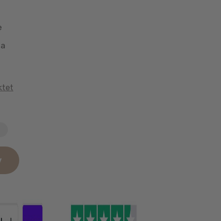
e
aa
ktet
n
v