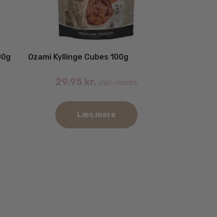
00g
Ozami Kyllinge Cubes 100g
29.95
kr.
inkl. moms
Læs mere