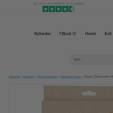
Gå
Se vores anmeldelser på Trustpilot
til
indhold
Nyheder
Tilbud 🤑
Hund
Kat
/
/
/
/ Ozami Saml-selv Hy
Forside
Smådyr
Huse og huler
Hamster huse