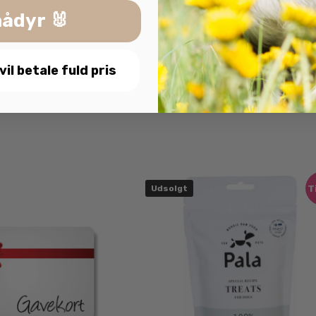
ådyr 🐰
 vil betale fuld pris
T
Udsolgt