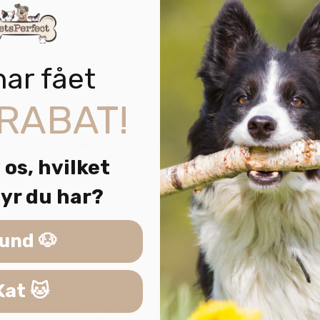
ng
og et rundt vindue, som lader lys og luft passere. Det bue
har fået
e for smådyr i alle størrelser.
RABAT!
et gør den fuldstændig
sikker at gnave i
. Det naturlige mat
 os, hvilket
yr du har?
nrotter
ulested eller blot ønsker et afgrænset sted at slappe af, er
und 🐶
 behov.
dbydende
Kat 🐱
nktion, æstetik og tryghed i ét produkt – nemt at samle og la