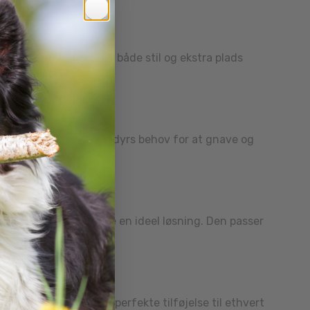
de grønne tag tilføjer både stil og ekstra plads
eriale er ideelt for smådyrs behov for at gnave og
 Ozami Saml-selv Hytte en ideel løsning. Den passer
vet til at holde. Den perfekte tilføjelse til ethvert