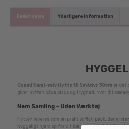
Beskrivelse
Yderligere information
HYGGELI
Ozami Saml-selv Hytte til Smådyr 30cm
er det 
giver hytten både plads og tryghed, hvor dit kæledyr
Nem Samling – Uden Værktøj
Hytten leveres som en praktisk flat-pack, der er
nem
hyggeligt hjem op for dit kæledyr – perfekt for båd