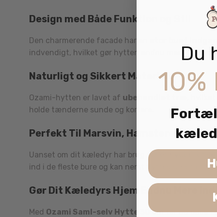
Design med Både Funktion og Stil
Den charmerende facade har en
stor buet indga
Du 
indvendigt, hvilket gør hytten endnu mere indbydend
10% 
Naturligt og Sikkert Materiale
Ozami-hytten er lavet af
ubehandlet træ
, hvilk
holde tænderne sunde og kortere.
Fortæl
kæled
Perfekt Til Marsvin, Hamstere og Ørke
Uanset om dit kæledyr har brug for et hyggeligt skj
H
ind i de fleste bure og kan nemt flyttes rundt efter
Gør Dit Kæledyrs Hjem Endnu Mere In
Med
Ozami Saml-selv Hytte 30 cm
får du både fu