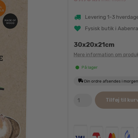
Levering 1-3 hverdag
Fysisk butik i Aabenr
30x20x21cm
Mere information om produ
På lager
Din ordre afsendes i morge
Ozami
Tilføj til kur
Saml-
selv
Hytte
til
Smådyr
30cm
antal