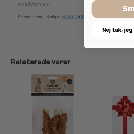
smådyrs hjem.
Sm
Se vores store udvalg af
Hamster huse
her.
Nej tak, jeg
Relaterede varer