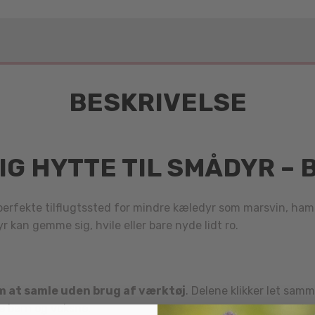
BESKRIVELSE
G HYTTE TIL SMÅDYR – 
perfekte tilflugtssted for mindre kæledyr som marsvin, ha
 kan gemme sig, hvile eller bare nyde lidt ro.
 at samle uden brug af værktøj
. Delene klikker let samm
e børn og voksne.