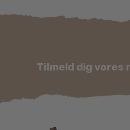
Mulighederne
kan
vælges
på
varesiden
Tilmeld dig vores