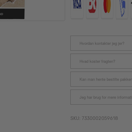
Hvordan kontakter jeg jer?
Hvad koster fragten?
Kan man hente bestilte pakker
Jeg har brug for mere informat
SKU:
7330002059618