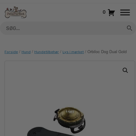
Gå
til
0
indhold
/
/
/
/ Orbiloc Dog Dual Gold
Forside
Hund
Hundetilbehør
Lys i mørket