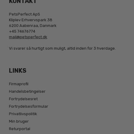
KONTAKT
PetsPerfect ApS
Kliplev Erhvervspark 38
6200 Aabenraa, Danmark
+45 74676774
mail@petsperfect.dk
Vi svarer så hurtigt som muligt, altid inden for 3 hverdage.
LINKS
Firmaprofil
Handelsbetingelser
Fortrydelsesret
Fortrydelsesformular
Privatlivspolitik
Min bruger
Returportal