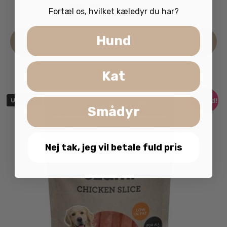
219.00
kr.
inkl. moms
Fortæl os, hvilket kæledyr du har?
Hund
Læs mere
Kat
Tilbud!
Udsolgt
Smådyr
Nej tak, jeg vil betale fuld pris