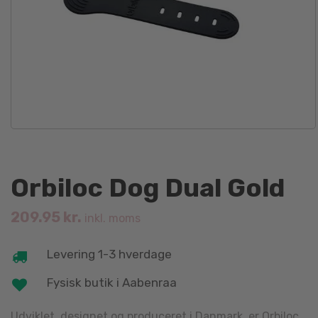
Orbiloc Dog Dual Gold
209.95
kr.
inkl. moms
Levering 1-3 hverdage
Fysisk butik i Aabenraa
Udviklet, designet og produceret i Danmark, er Orbiloc