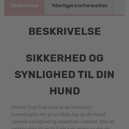
Beskrivelse
Yderligere information
BESKRIVELSE
SIKKERHED OG
SYNLIGHED TIL DIN
HUND
Orbiloc Dog Dual Gold er en innovativ
hundelygte, der giver både dig og din hund
optimal synlighed og sikkerhed i mørket. Med en
rækkevidde på op til 5 km kan andre se dig og