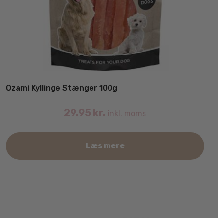
Ozami Kyllinge Stænger 100g
29.95
kr.
inkl. moms
Læs mere