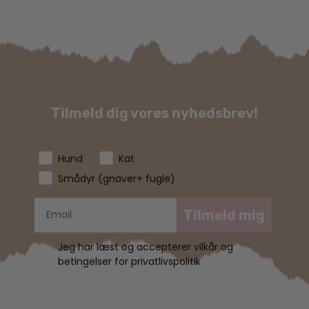
Tilmeld dig vores nyhedsbrev!
Hund
Kat
Smådyr (gnaver+ fugle)
Tilmeld mig
Jeg har læst og accepterer vilkår og
betingelser for privatlivspolitik