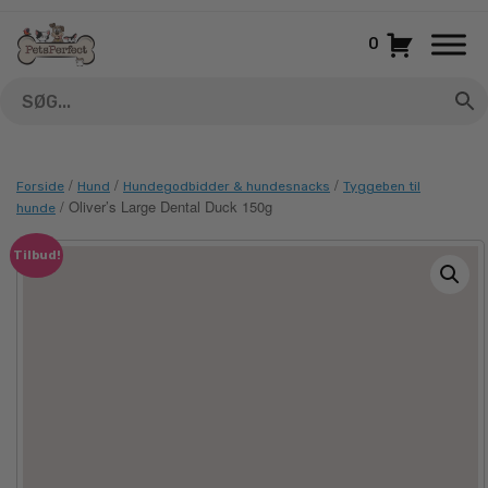
Gå
til
0
indhold
/
/
/
Forside
Hund
Hundegodbidder & hundesnacks
Tyggeben til
/ Oliver’s Large Dental Duck 150g
hunde
Tilbud!