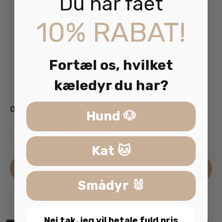
Du har fået
10% RABAT!
Fortæl os, hvilket
kæledyr du har?
Ozami Tyggestav med kylling 120g
Hund 🐶
39.95
kr.
inkl. moms
Kat 🐱
Læs mere
Smådyr 🐰
Nej tak, jeg vil betale fuld pris