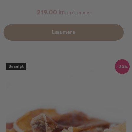
219.00
kr.
inkl. moms
Læs mere
-20%
Udsolgt