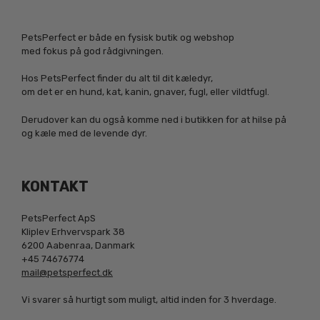
PetsPerfect er både en fysisk butik og webshop
med fokus på god rådgivningen.
Hos PetsPerfect finder du alt til dit kæledyr,
om det er en hund, kat, kanin, gnaver, fugl, eller vildtfugl.
Derudover kan du også komme ned i butikken for at hilse på
og kæle med de levende dyr.
KONTAKT
PetsPerfect ApS
Kliplev Erhvervspark 38
6200 Aabenraa, Danmark
+45 74676774
mail@petsperfect.dk
Vi svarer så hurtigt som muligt, altid inden for 3 hverdage.