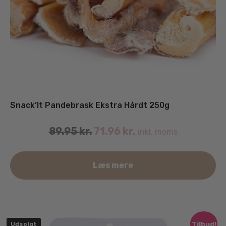
Snack’It Pandebrask Ekstra Hårdt 250g
89.95
kr.
71.96
kr.
inkl. moms
Læs mere
Tilbud!
Udsolgt