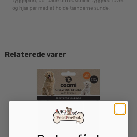
tyggepind, der både tilfredsstiller tyggebehovet
og hjælper med at holde tænderne sunde.
Relaterede varer