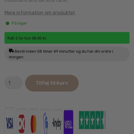
modstand end de små racer.
Mere information om produktet
På lager
Køb 2 for kun 99.95 kr.
Bestil inden
08 timer 49 minutter
og du har din ordre i
morgen
Oliver's
Tilføj til kurv
Large
Dental
Duck
150g
antal