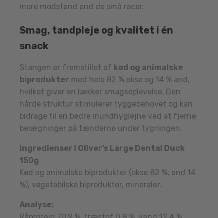
mere modstand end de små racer.
Smag, tandpleje og kvalitet i én
snack
Stangen er fremstillet af
kød og animalske
biprodukter
med hele 82 % okse og 14 % and,
hvilket giver en lækker smagsoplevelse. Den
hårde struktur stimulerer tyggebehovet og kan
bidrage til en bedre mundhygiejne ved at fjerne
belægninger på tænderne under tygningen.
Ingredienser i Oliver’s Large Dental Duck
150g
Kød og animalske biprodukter (okse 82 %, and 14
%), vegetabilske biprodukter, mineraler.
Analyse:
Råprotein 70,9 %, træstof 0,8 %, vand 12,4 %,