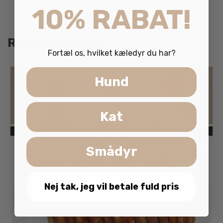
10% RABAT!
Relaterede varer
Fortæl os, hvilket kæledyr du har?
Hund
Kat
Smådyr
Nej tak, jeg vil betale fuld pris