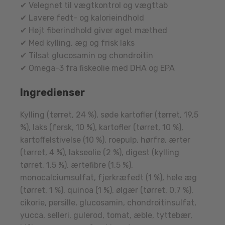
✔ Velegnet til vægtkontrol og vægttab
✔ Lavere fedt- og kalorieindhold
✔ Højt fiberindhold giver øget mæthed
✔ Med kylling, æg og frisk laks
✔ Tilsat glucosamin og chondroitin
✔ Omega-3 fra fiskeolie med DHA og EPA
Ingredienser
Kylling (tørret, 24 %), søde kartofler (tørret, 19,5
%), laks (fersk, 10 %), kartofler (tørret, 10 %),
kartoffelstivelse (10 %), roepulp, hørfrø, ærter
(tørret, 4 %), lakseolie (2 %), digest (kylling
tørret, 1,5 %), ærtefibre (1,5 %),
monocalciumsulfat, fjerkræfedt (1 %), hele æg
(tørret, 1 %), quinoa (1 %), ølgær (tørret, 0,7 %),
cikorie, persille, glucosamin, chondroitinsulfat,
yucca, selleri, gulerod, tomat, æble, tyttebær,