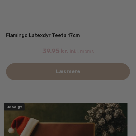
Flamingo Latexdyr Teeta 17cm
39.95
kr.
inkl. moms
Læs mere
Udsolgt