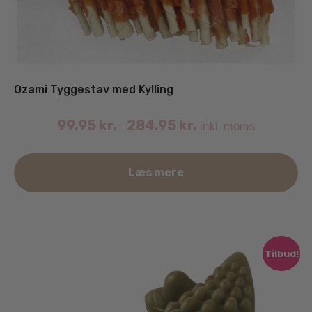
Ozami Tyggestav med Kylling
99.95
kr.
284.95
kr.
inkl. moms
–
De
Læs mere
va
ha
fle
va
Mu
Tilbud!
ka
væ
på
va