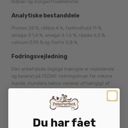
blåbær og morgenfrueblomster.
Analytiske bestanddele
Protein 28 %, råfibre 4 %, fedtindhold 11 %,
omega-3 1,4 %, omega-6 1,6 %, råaske 6,5 %,
calcium 0,95 % og fosfor 0,8 %.
Fodringsvejledning
Den anbefalede daglige mængde er vejledende
og baseret på FEDIAF-retningslinjer for voksne
hunde. Hundens behov varierer afhængigt af
alder, aktivitetsniveau, race og stofskifte.
Justér derfor mængden efter din hunds
individuelle behov og ønskede vægt.
Du har fået