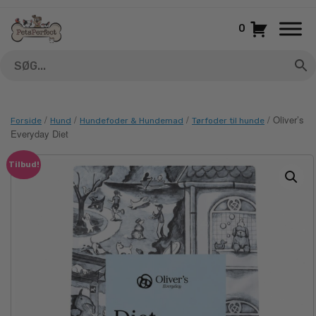
Gå
til
0
indhold
/
/
/
/ Oliver’s
Forside
Hund
Hundefoder & Hundemad
Tørfoder til hunde
Everyday Diet
Tilbud!