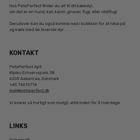
Hos PetsPerfect finder du alt til dit kæledyr,
om det er en hund, kat, kanin, gnaver, fugl, eller vildtfugl.
Derudover kan du også komme ned i butikken for at hilse på
og kæle med de levende dyr.
KONTAKT
PetsPerfect ApS
Kliplev Erhvervspark 38
6200 Aabenraa, Danmark
+45 74676774
mail@petsperfect.dk
Vi svarer så hurtigt som muligt, altid inden for 3 hverdage.
LINKS
Firmaprofil