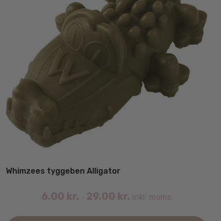
Whimzees tyggeben Alligator
6.00
kr.
29.00
kr.
inkl. moms
–