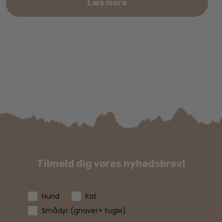
Læs mere
Tilmeld dig vores nyhedsbrev!
Hund
Kat
Smådyr (gnaver+ fugle)