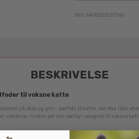
SKU:
6430023292146
BESKRIVELSE
dfoder til voksne katte
seret på okse og gris – perfekt til katte, der ikke tåler el
t-varianter, hvilket gør det særligt velegnet til voksne katt