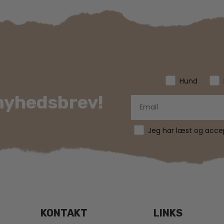
Hund
 nyhedsbrev!
Jeg har læst og accept
KONTAKT
LINKS