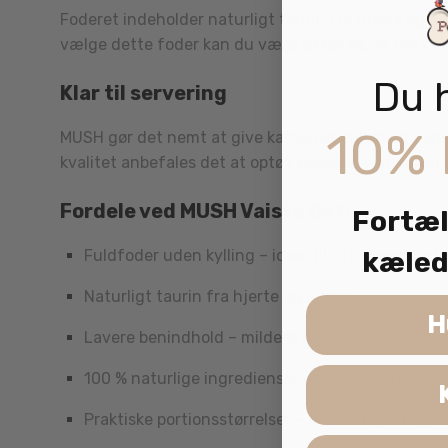
Foderet indeholder naturligt taurin fra hjerte og l
vælge dette foder kan du være sikker på, at din kat
Du 
Klar til servering
10% 
MUSH gør det nemt at give katten et sundt og varier
kvalitet anbefales det at optø i køleskab i en lukk
Fordele ved MUSH Vaisto Cat:
Fortæl
Fuldfoder uden kylling – ideel til katte med fod
kæled
Naturligt taurin fra hjerte og lunger
H
Lavere benindhold – mildere for fordøjelsen
100 % naturlige ingredienser uden tilsætningsst
Praktiske portionsstørrelser – nemt at optø og s