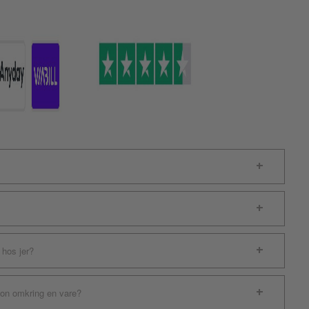
 hos jer?
ion omkring en vare?