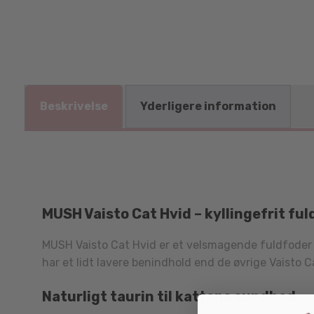
Beskrivelse
Yderligere information
MUSH Vaisto Cat Hvid – kyllingefrit ful
MUSH Vaisto Cat Hvid er et velsmagende fuldfoder ba
har et lidt lavere benindhold end de øvrige Vaisto Ca
Naturligt taurin til kattens sundhed