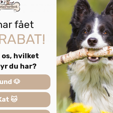
unger – en essentiel aminosyre, der understøtter hjertets f
 får dækket sit behov på en naturlig måde.
har fået
RABAT!
et måltid. Du skal blot optø portionen og servere – intet be
et beholder. Ved optøning ved stuetemperatur skal produktet 
 os, hvilket
erintolerance
yr du har?
und 🐶
offer
Kat 🐱
ervere