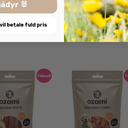
ådyr 🐰
il afhentning i butikken.
 vil betale fuld pris
Tilbud!
T