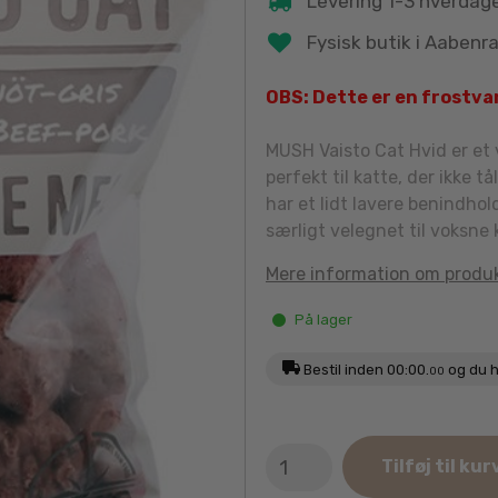
Levering 1-3 hverdag
Fysisk butik i Aabenr
OBS: Dette er en frostvar
MUSH Vaisto Cat Hvid er et
perfekt til katte, der ikke 
har et lidt lavere benindhol
særligt velegnet til voksne 
Mere information om produ
På lager
Bestil inden
00:00.
og du h
00
MUSH
Tilføj til kur
Vaisto
CAT