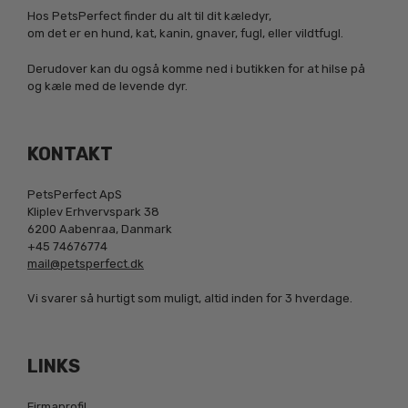
Hos PetsPerfect finder du alt til dit kæledyr,
om det er en hund, kat, kanin, gnaver, fugl, eller vildtfugl.
Derudover kan du også komme ned i butikken for at hilse på
og kæle med de levende dyr.
KONTAKT
PetsPerfect ApS
Kliplev Erhvervspark 38
6200 Aabenraa, Danmark
+45 74676774
mail@petsperfect.dk
Vi svarer så hurtigt som muligt, altid inden for 3 hverdage.
LINKS
Firmaprofil