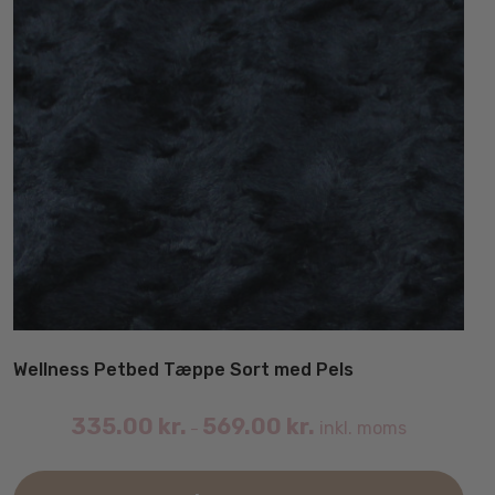
Wellness Petbed Tæppe Sort med Pels
335.00
kr.
569.00
kr.
inkl. moms
–
Det