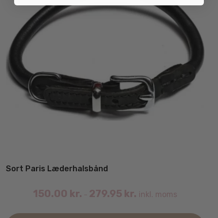
Sort Paris Læderhalsbånd
150.00
kr.
279.95
kr.
inkl. moms
–