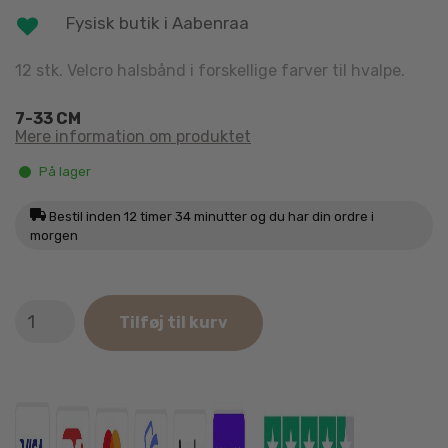
Fysisk butik i Aabenraa
12 stk. Velcro halsbånd i forskellige farver til hvalpe.
7-33 CM
Mere information om produktet
På lager
Bestil inden
12 timer 34 minutter
og du har din ordre i
morgen
KW
Tilføj til kurv
Hvalpehalsbånd
med
Velcro
12stk.
antal