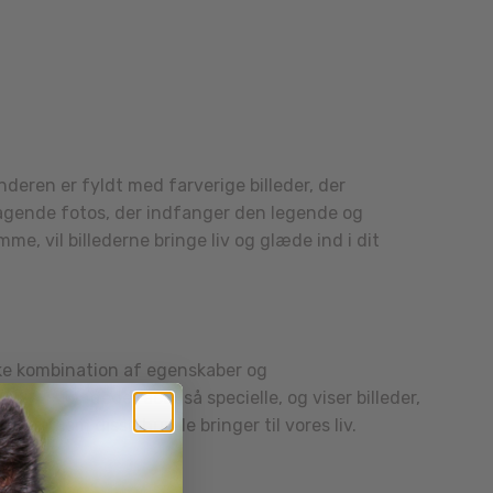
eren er fyldt med farverige billeder, der
agende fotos, der indfanger den legende og
e, vil billederne bringe liv og glæde ind i dit
ke kombination af egenskaber og
gør blandede racer så specielle, og viser billeder,
eter, som disse hunde bringer til vores liv.