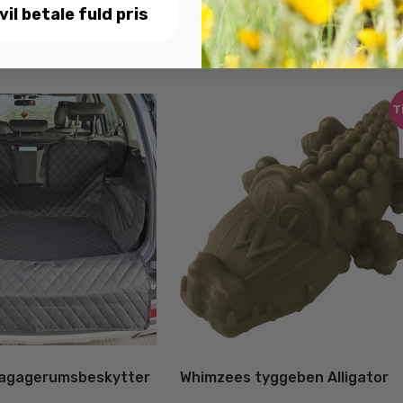
 vil betale fuld pris
T
agagerumsbeskytter
Whimzees tyggeben Alligator