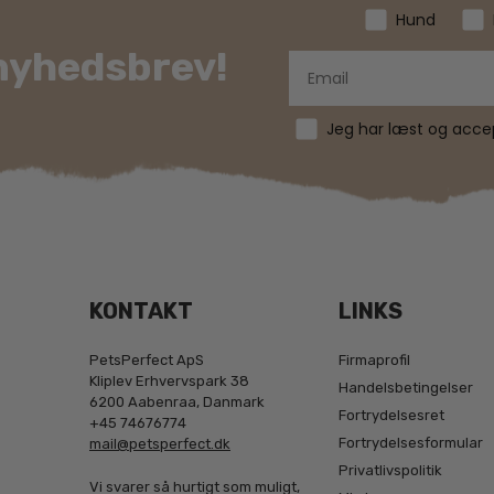
Hund
 nyhedsbrev!
Jeg har læst og accept
KONTAKT
LINKS
PetsPerfect ApS
Firmaprofil
Kliplev Erhvervspark 38
Handelsbetingelser
6200 Aabenraa, Danmark
Fortrydelsesret
+45 74676774
Fortrydelsesformular
mail@petsperfect.dk
Privatlivspolitik
Vi svarer så hurtigt som muligt,