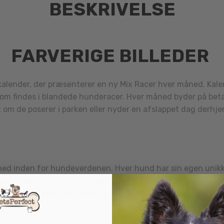
BESKRIVELSE
FARVERIGE BILLEDER
lender, der præsenterer en ny Mix Racer hver måned. Kalend
som findes i blandede hunderacer. Hver måned byder på bet
om de poserer i parken eller nyder en afslappet dag derhjemm
hed inden for hundeverdenen. Hver hund har sin egen unik
e følgesvende. Denne kalender fanger essensen af, hvad der 
gerrighed. Hver måned er en fejring af de vidunderlige kvalit