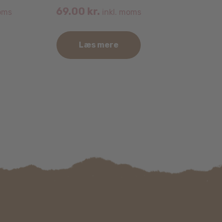
69.00
kr.
oms
inkl. moms
Læs mere