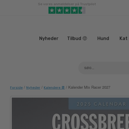
Gå
Se vores anmeldelser på Trustpilot
til
indhold
Nyheder
Tilbud 🤑
Hund
Kat
/
/
/ Kalender Mix Racer 2027
Forside
Nyheder
Kalendere 📆