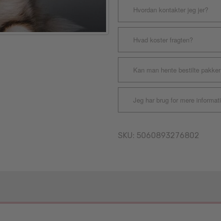
Hvordan kontakter jeg jer?
Hvad koster fragten?
Kan man hente bestilte pakker
Jeg har brug for mere informat
SKU:
5060893276802