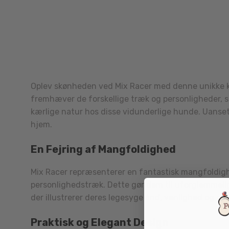
Oplev skønheden ved Mix Racer med denne unikke ka
fremhæver de forskellige træk og personligheder, 
kærlige natur hos disse vidunderlige hunde. Uanset 
hjem.
En Fejring af Mangfoldighed
Mix Racer repræsenterer en fantastisk mangfoldig
personlighedstræk. Dette gør dem til uforglemmelig
der illustrerer deres legesyge ånd, venlighed og nys
Praktisk og Elegant Design