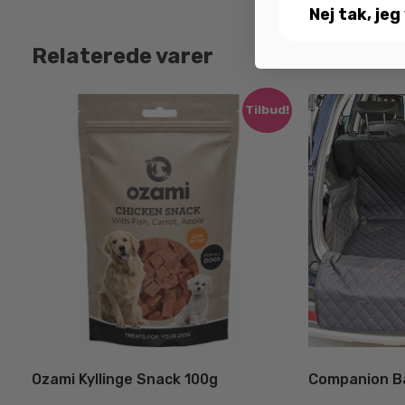
Nej tak, jeg
Relaterede varer
Tilbud!
Ozami Kyllinge Snack 100g
Companion B