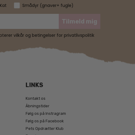
Kat
Smådyr (gnaver+ fugle)
Tilmeld mig
erer vilkår og betingelser for privatlivspolitik
LINKS
Kontakt os
Åbningstider
Følg os på Instragram
Følg os på Facebook
Pets Opdrætter Klub