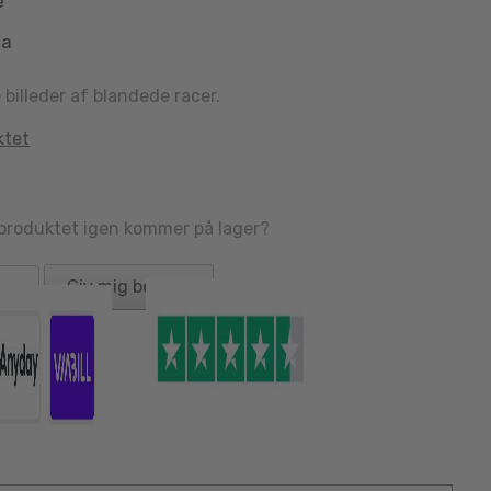
e
aa
illeder af blandede racer.
ktet
 produktet igen kommer på lager?
Giv mig besked