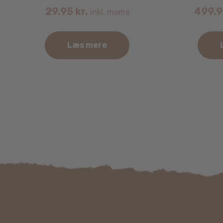
29.95
kr.
499.
inkl. moms
Læs mere