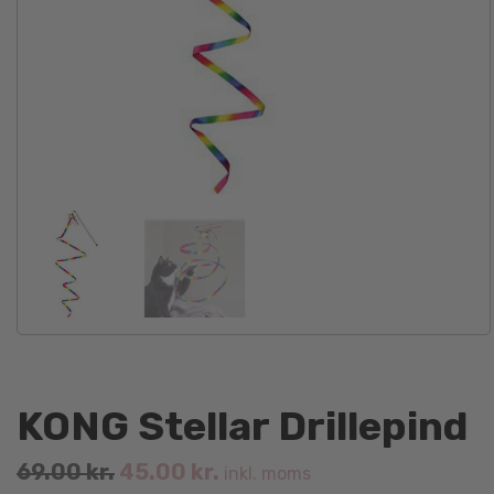
KONG Stellar Drillepind
Original
Current
69.00
kr.
45.00
kr.
inkl. moms
price
price