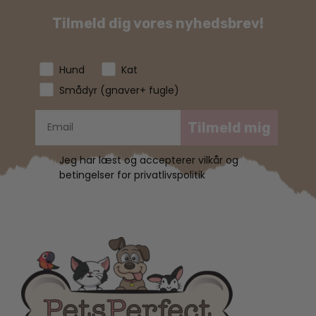
Tilmeld dig vores nyhedsbrev!
Hund
Kat
Smådyr (gnaver+ fugle)
Tilmeld mig
Jeg har læst og accepterer vilkår og
betingelser for privatlivspolitik