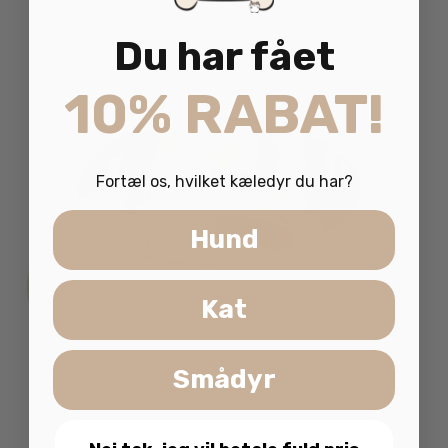
fle
va
Du har fået
Mu
ka
10% RABAT!
væ
på
va
Fortæl os, hvilket kæledyr du har?
Hund
Kat
Smådyr