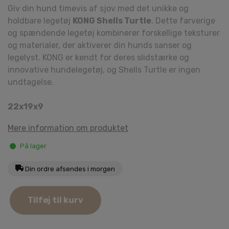
Giv din hund timevis af sjov med det unikke og
holdbare legetøj
KONG Shells Turtle
. Dette farverige
og spændende legetøj kombinerer forskellige teksturer
og materialer, der aktiverer din hunds sanser og
legelyst. KONG er kendt for deres slidstærke og
innovative hundelegetøj, og Shells Turtle er ingen
undtagelse.
22x19x9
Mere information om produktet
På lager
Din ordre afsendes i morgen
KONG
Tilføj til kurv
Shells
Turtle
antal