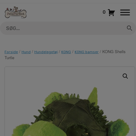
Gå
til
0
indhold
/
/
/
/
/ KONG Shells
Forside
Hund
Hundelegetøj
KONG
KONG bamser
Turtle