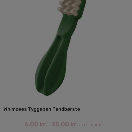
Whimzees Tyggeben Tandbørste
6.00
kr.
35.00
kr.
inkl. moms
–