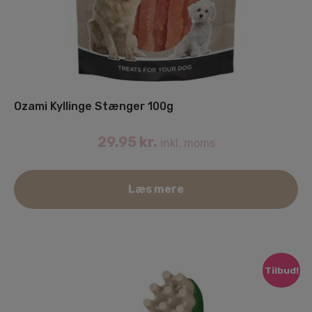
Ozami Kyllinge Stænger 100g
29.95
kr.
inkl. moms
Læs mere
Tilbud!