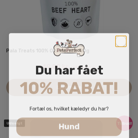
Pala Treats 100% Oksehjerte 100g
Du har fået
69.00
kr.
inkl. moms
10% RABAT!
Læs mere
Fortæl os, hvilket kæledyr du har?
Hund
Tilbud!
Udsolgt