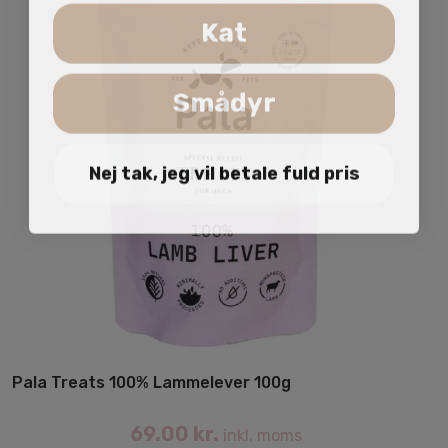
Kat
Smådyr
Nej tak, jeg vil betale fuld pris
Pala Treats 100% Lammelever 100g
69.00
kr.
inkl. moms