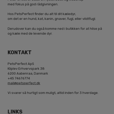
med fokus på god rådgivningen.
Hos PetsPerfect finder du alt til dit kæledyr,
om det er en hund, kat, kanin, gnaver, fugl, eller vildtfugl.
Derudover kan du også komme ned i butikken for at hilse på
og kæle med de levende dyr.
KONTAKT
PetsPerfect ApS
Kliplev Erhvervspark 38
6200 Aabenraa, Danmark
+45 74676774
mail@petsperfect.dk
Vi svarer så hurtigt som muligt, altid inden for 3 hverdage.
LINKS