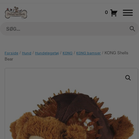
Gå
til
0
indhold
/
/
/
/
/ KONG Shells
Forside
Hund
Hundelegetøj
KONG
KONG bamser
Bear