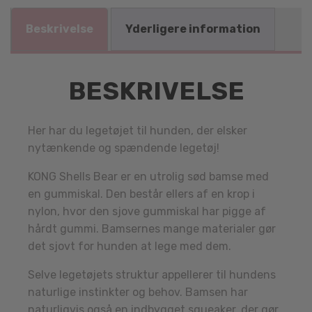
Beskrivelse
Yderligere information
BESKRIVELSE
Her har du legetøjet til hunden, der elsker
nytænkende og spændende legetøj!
KONG Shells Bear er en utrolig sød bamse med
en gummiskal. Den består ellers af en krop i
nylon, hvor den sjove gummiskal har pigge af
hårdt gummi. Bamsernes mange materialer gør
det sjovt for hunden at lege med dem.
Selve legetøjets struktur appellerer til hundens
naturlige instinkter og behov. Bamsen har
naturligvis også en indbygget squeaker, der gør