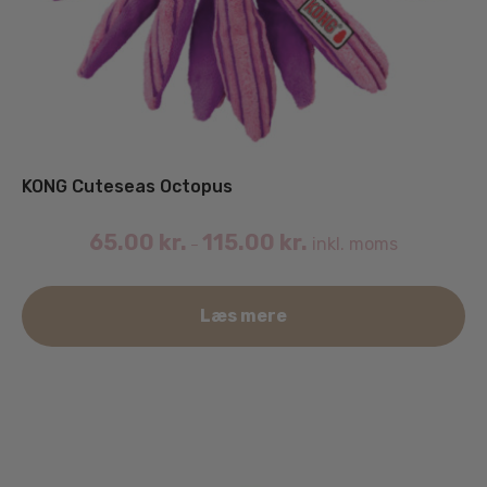
KONG Cuteseas Octopus
65.00
kr.
115.00
kr.
inkl. moms
–
De
Læs mere
va
ha
fle
va
Mu
ka
væ