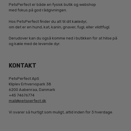
PetsPerfect er både en fysisk butik og webshop
med fokus på god rådgivningen.
Hos PetsPerfect finder du alt til dit kæledyr,
om det er en hund, kat, kanin, gnaver, fugl, eller vildtfugl.
Derudover kan du også komme ned i butikken for at hilse på
og kæle med de levende dyr.
KONTAKT
PetsPerfect ApS
Kliplev Erhvervspark 38
6200 Aabenraa, Danmark
+45 74676774
mail@petsperfect.dk
Vi svarer så hurtigt som muligt, altid inden for 3 hverdage.