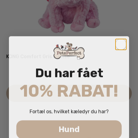
KONG Comfort Gris Bamse
Du har fået
85.00
kr.
inkl. moms
10% RABAT!
Læs mere
Fortæl os, hvilket kæledyr du har?
Hund