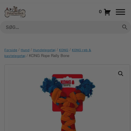
Gå
til
0
indhold
/
/
/
/
Forside
Hund
Hundelegetøj
KONG
KONG reb &
/ KONG Rope Rally Bone
kastelegetøj