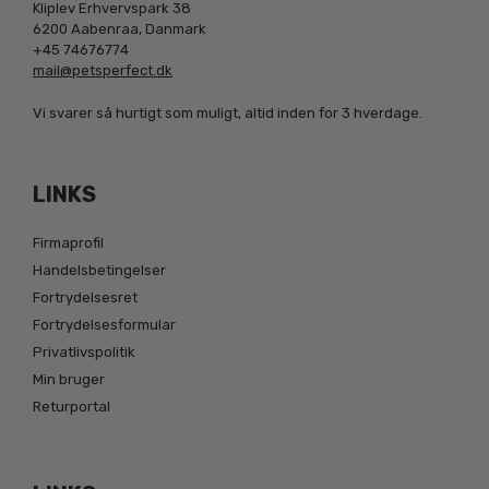
Kliplev Erhvervspark 38
6200 Aabenraa, Danmark
+45 74676774
mail@petsperfect.dk
Vi svarer så hurtigt som muligt, altid inden for 3 hverdage.
LINKS
Firmaprofil
Handelsbetingelser
Fortrydelsesret
Fortrydelsesformular
Privatlivspolitik
Min bruger
Returportal