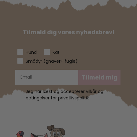
Tilmeld dig vores nyhedsbrev!
Hund
Kat
Smådyr (gnaver+ fugle)
Tilmeld mig
Jeg har læst og accepterer vilkår og
betingelser for privatlivspolitik