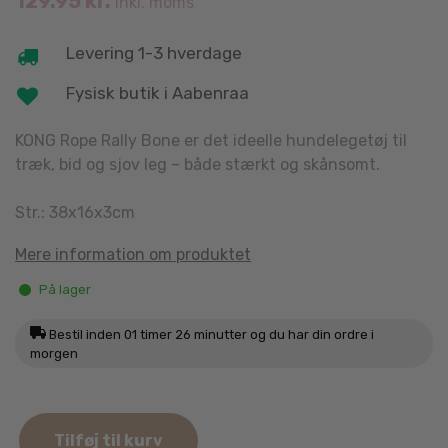
129.95
kr.
inkl. moms
Levering 1-3 hverdage
Fysisk butik i Aabenraa
KONG Rope Rally Bone er det ideelle hundelegetøj til
træk, bid og sjov leg – både stærkt og skånsomt.
Str.: 38x16x3cm
Mere information om produktet
På lager
Bestil inden
01 timer 26 minutter
og du har din ordre i
morgen
KONG
Tilføj til kurv
Rope