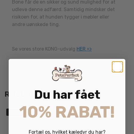
Bone får de en sikker og sund mulighed for at
udleve denne adfærd. Samtidig mindsker det
risikoen for, at hunden tygger i møbler eller
andre uønskede ting.
Se vores store KONG-udvalg
HER =>
Du har fået
Relaterede varer
10% RABAT!
Udsolgt
Fortæl os, hvilket kæledyr du har?