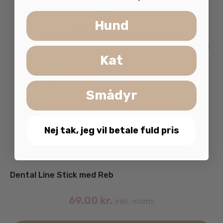
Hund
Kat
Smådyr
Nej tak, jeg vil betale fuld pris
Dental Line Stick med Reb
69.00
kr.
inkl. moms