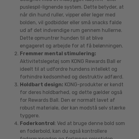
puslespil-lignende system. Dette betyder, at
når din hund ruller, vipper eller leger med
bolden, vil godbidder eller små snacks falde
ud af det indvendige rum gennem hullerne.
Dette opmuntrer hunden til at blive
engageret og arbejde for at få belønningen.
Fremmer mental stimulering:
Aktivitetslegetøj som KONG Rewards Ball er
ideelt til at udfordre hundens intellekt og
forhindre kedsomhed og destruktiv adfærd.
Holdbart design:
KONG-produkter er kendt
for deres holdbarhed, og dette gælder også
for Rewards Ball. Den er normalt lavet af
robust materiale, der kan modstå selv stærke
tyggere.
Foderkontrol
: Ved at bruge denne bold som
en foderbold, kan du også kontrollere
fodermængden og forlænge spisetiden,