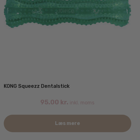
KONG Squeezz Dentalstick
95.00
kr.
inkl. moms
Læs mere