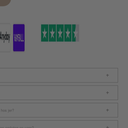
 hos jer?
ion omkring en vare?