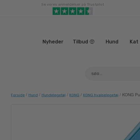
Gå
Se vores anmeldelser på Trustpilot
til
indhold
Nyheder
Tilbud 🤑
Hund
Kat
/
/
/
/
/ KONG Pup
Forside
Hund
Hundelegetøj
KONG
KONG hvalpelegetøj