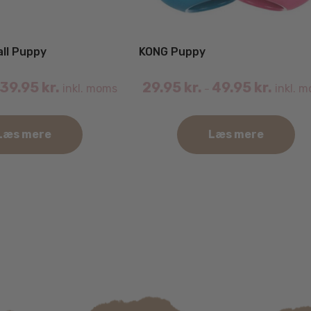
ll Puppy
KONG Puppy
39.95
kr.
29.95
kr.
49.95
kr.
inkl. moms
inkl. 
–
Læs mere
Læs mere
Dette
vare
har
flere
varianter.
Mulighederne
kan
vælges