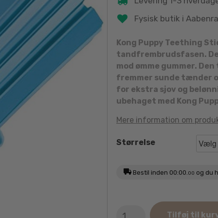
Levering 1-3 hverdag
Fysisk butik i Aabenr
Kong Puppy Teething Stick
tandfrembrudsfasen. Det 
mod ømme gummer. Den te
fremmer sunde tænder og
for ekstra sjov og beløn
ubehaget med Kong Puppy
Mere information om produ
Størrelse
Bestil inden
00:00.
og du h
00
KONG
Tilføj til kur