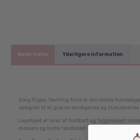
Beskrivelse
Yderligere information
Kong Puppy Teething Stick er det ideelle hundelege
designet til at give en beroligende og stimulerende
Legetøjet er lavet af holdbart og tyggesikkert mate
massere og lindre tandkødet under tandfrembrudd