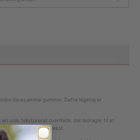
 lindre deres ømme gummer. Dette legetøj er
n unik tekstureret overflade, der bidrager til at
de tand- og tandkødsvækst.