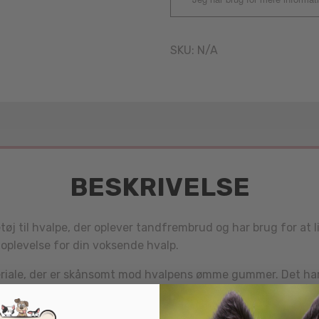
SKU:
N/A
BESKRIVELSE
tøj til hvalpe, der oplever tandfrembrud og har brug for at
 oplevelse for din voksende hvalp.
riale, der er skånsomt mod hvalpens ømme gummer. Det har e
et. Dette hjælper med at reducere ubehag og fremme sun