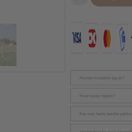
Puppy
Teethingstick
antal
Hvordan kontakter jeg jer?
Hvad koster fragten?
Kan man hente bestilte pakker
Jeg har brug for mere informat