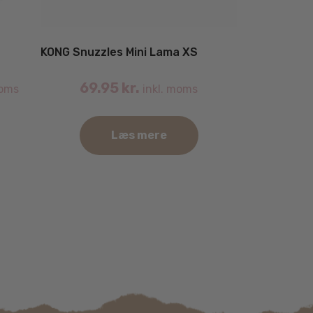
KONG Snuzzles Mini Lama XS
69.95
kr.
moms
inkl. moms
Læs mere