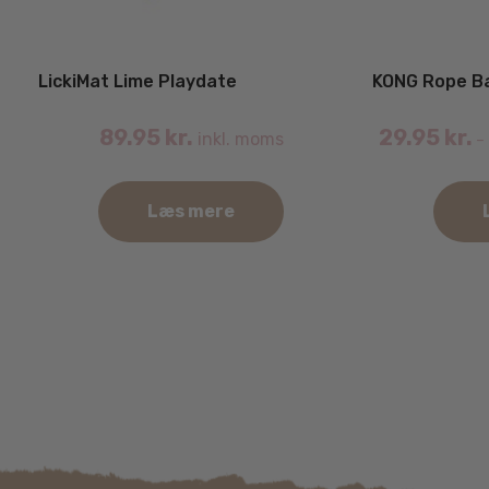
LickiMat Lime Playdate
KONG Rope Ba
89.95
kr.
29.95
kr.
inkl. moms
–
Læs mere
Dette
vare
har
flere
varianter.
Mulighederne
kan
vælges