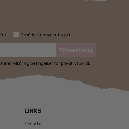
Kat
Smådyr (gnaver+ fugle)
Tilmeld mig
erer vilkår og betingelser for privatlivspolitik
LINKS
Kontakt os