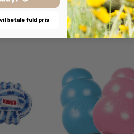
 dette ikke dække din reklamationsret.
 vil betale fuld pris