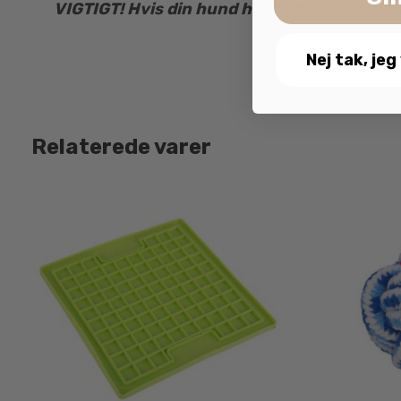
VIGTIGT!
Hvis din hund har bidt i varen, vil
Nej tak, jeg
Relaterede varer