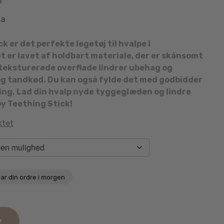
e
aa
 er det perfekte legetøj til hvalpe i
er lavet af holdbart materiale, der er skånsomt
ksturerede overflade lindrer ubehag og
 tandkød. Du kan også fylde det med godbidder
ning. Lad din hvalp nyde tyggeglæden og lindre
 Teething Stick!
ktet
ar din ordre i morgen
v