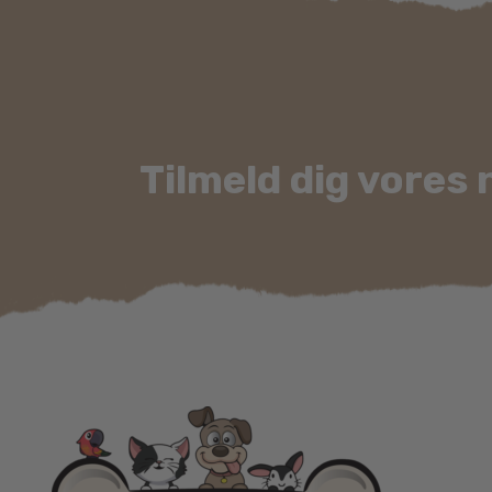
på
varesiden
Tilmeld dig vores