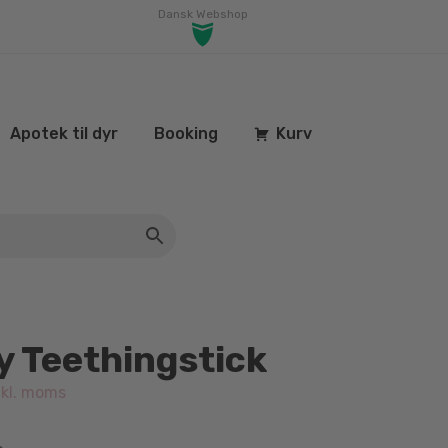
Dansk Webshop
Apotek til dyr
Booking
Kurv
 Teethingstick
kl. moms