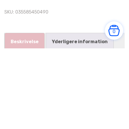
SKU:
035585450490
0
Beskrivelse
Yderligere information
BESKRIVELSE
KONG Active Wild Tails er et kæledyrslegetøj, der
er designet til katte. Det er en del af KONGs
sortiment af produkter, der er skabt til at
tilpasse sig kattens naturlige instinkter og
tilbyde sjov og stimulerende leg.
KONG Active Wild Tails består af et blødt