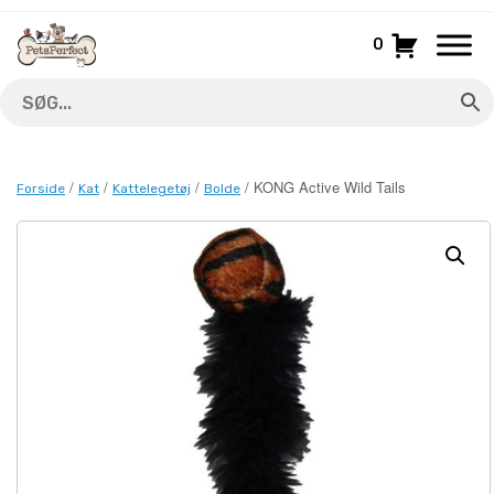
Gå
til
0
indhold
/
/
/
/ KONG Active Wild Tails
Forside
Kat
Kattelegetøj
Bolde