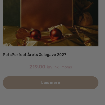
PetsPerfect Årets Julegave 2027
219.00
kr.
inkl. moms
Læs mere