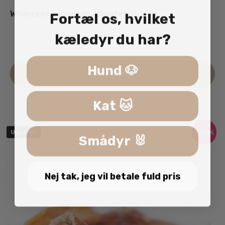
Whimzees tyggeben Alligator
Fortæl os, hvilket
kæledyr du har?
6.00
kr.
29.00
kr.
inkl. moms
–
De
Hund 🐶
Læs mere
va
ha
fle
Kat 🐱
va
Mu
-20%
Udsolgt
Smådyr 🐰
ka
væ
på
va
Nej tak, jeg vil betale fuld pris