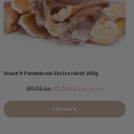
Snack’It Pandebrask Ekstra Hårdt 250g
89.95
kr.
71.96
kr.
inkl. moms
Læs mere