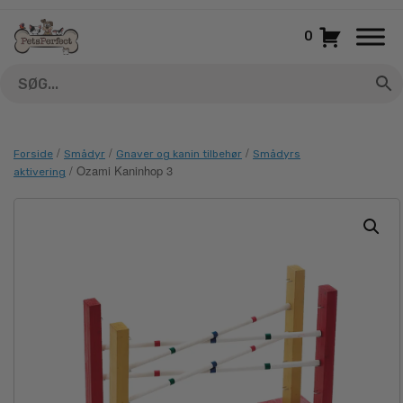
Gå
til
0
indhold
/
/
/
Forside
Smådyr
Gnaver og kanin tilbehør
Smådyrs
/ Ozami Kaninhop 3
aktivering