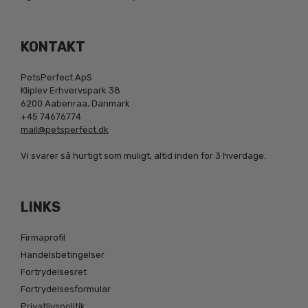
KONTAKT
PetsPerfect ApS
Kliplev Erhvervspark 38
6200 Aabenraa, Danmark
+45 74676774
mail@petsperfect.dk
Vi svarer så hurtigt som muligt, altid inden for 3 hverdage.
LINKS
Firmaprofil
Handelsbetingelser
Fortrydelsesret
Fortrydelsesformular
Privatlivspolitik