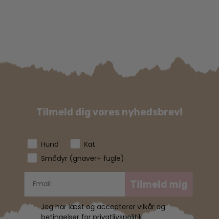
Tilmeld dig vores nyhedsbrev!
Hund
Kat
Smådyr (gnaver+ fugle)
Tilmeld mig
Jeg har læst og accepterer vilkår og
betingelser for privatlivspolitik