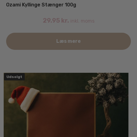
Ozami Kyllinge Stænger 100g
29.95
kr.
inkl. moms
Læs mere
Udsolgt