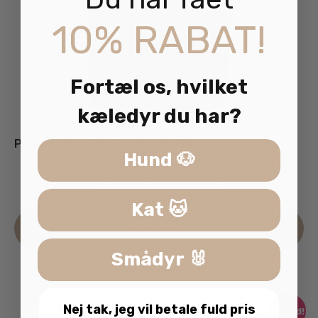
10% RABAT!
Fortæl os, hvilket
kæledyr du har?
Pala Treats 100% Okselever 100g
Hund 🐶
69.00
kr.
inkl. moms
Kat 🐱
Læs mere
Smådyr 🐰
Nej tak, jeg vil betale fuld pris
Tilbud!