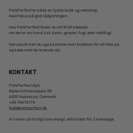
PetsPerfect er både en fysisk butik og webshop
med fokus på god rådgivningen.
Hos PetsPerfect finder du alt til dit kæledyr,
om det er en hund, kat, kanin, gnaver, fugl, eller vildtfugl.
Derudover kan du også komme ned i butikken for at hilse på
og kæle med de levende dyr.
KONTAKT
PetsPerfect ApS
Kliplev Erhvervspark 38
6200 Aabenraa, Danmark
+45 74676774
mail@petsperfect.dk
Vi svarer så hurtigt som muligt, altid inden for 3 hverdage.