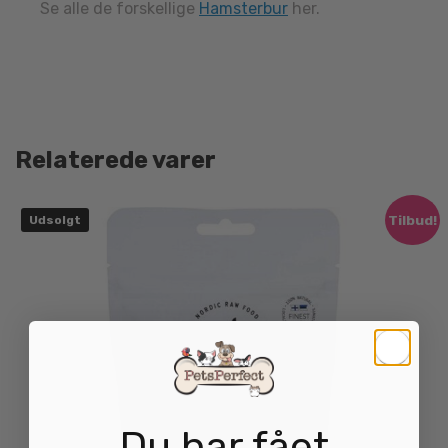
Se alle de forskellige
Hamsterbur
her.
Relaterede varer
Tilbud!
Udsolgt
Du har fået