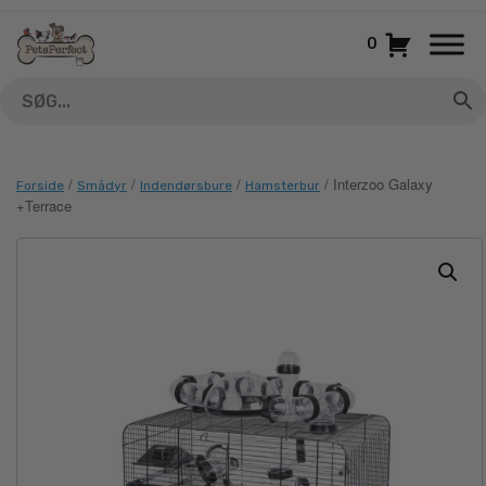
Gå
til
0
indhold
/
/
/
/ Interzoo Galaxy
Forside
Smådyr
Indendørsbure
Hamsterbur
+Terrace