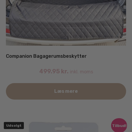
Companion Bagagerumsbeskytter
499.95
kr.
inkl. moms
Læs mere
Tilbud!
Udsolgt