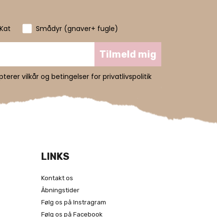
Kat
Smådyr (gnaver+ fugle)
Tilmeld mig
erer vilkår og betingelser for privatlivspolitik
LINKS
Kontakt os
Åbningstider
Følg os på Instragram
Følg os på Facebook