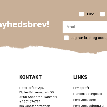
Hund
 nyhedsbrev!
Jeg har læst og accept
KONTAKT
LINKS
PetsPerfect ApS
Firmaprofil
Kliplev Erhvervspark 38
Handelsbetingelser
6200 Aabenraa, Danmark
Fortrydelsesret
+45 74676774
Fortrydelsesformular
mail@petsperfect.dk