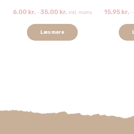
6.00
kr.
35.00
kr.
15.95
kr.
inkl. moms
–
–
Læs mere
Dette
Dette
vare
vare
har
har
flere
flere
varianter.
varianter.
Mulighederne
Mulighederne
kan
kan
vælges
vælges
på
på
varesiden
varesiden