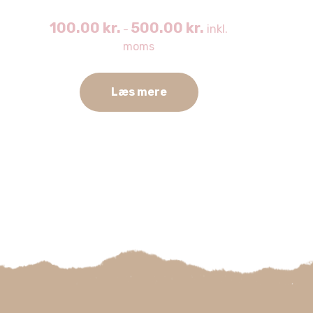
100.00
kr.
500.00
kr.
inkl.
–
moms
Læs mere
Dette
vare
har
flere
varianter.
Mulighederne
kan
vælges
på
varesiden