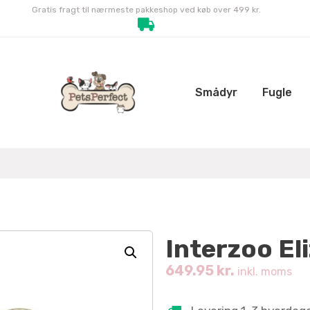
Gratis fragt til nærmeste pakkeshop ved køb over 499 kr.
Smådyr
Fugle
Interzoo El
649.95
kr.
inkl. moms