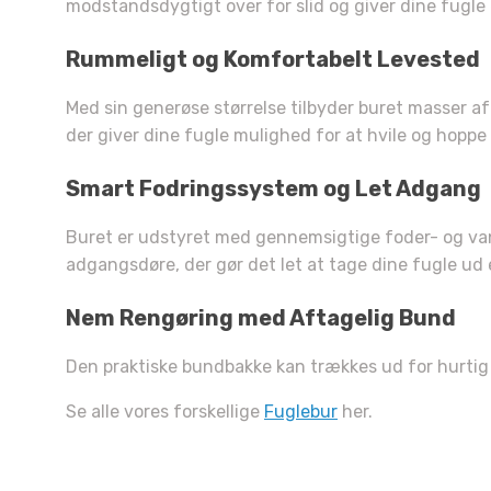
modstandsdygtigt over for slid og giver dine fugle 
Du 
Rummeligt og Komfortabelt Levested
10% 
Med sin generøse størrelse tilbyder buret masser af
der giver dine fugle mulighed for at hvile og hoppe f
Fortæl
Smart Fodringssystem og Let Adgang
kæled
Buret er udstyret med gennemsigtige foder- og van
adgangsdøre, der gør det let at tage dine fugle ud el
H
Nem Rengøring med Aftagelig Bund
Den praktiske bundbakke kan trækkes ud for hurtig 
Se alle vores forskellige
Fuglebur
her.
Sm