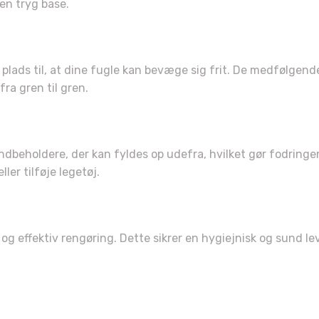
en tryg base.
har fået
RABAT!
 plads til, at dine fugle kan bevæge sig frit. De medfølgen
ra gren til gren.
 os, hvilket
yr du har?
dbeholdere, der kan fyldes op udefra, hvilket gør fodringe
ler tilføje legetøj.
und 🐶
og effektiv rengøring. Dette sikrer en hygiejnisk og sund l
Kat 🐱
ådyr 🐰