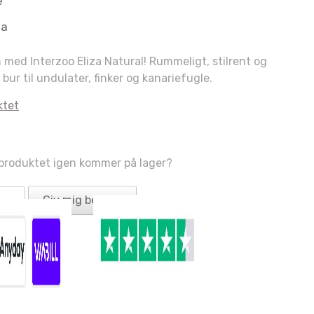
e
aa
m med Interzoo Eliza Natural! Rummeligt, stilrent og
bur til undulater, finker og kanariefugle.
ktet
 produktet igen kommer på lager?
Giv mig besked