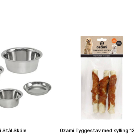
 vil betale fuld pris
 Stål Skåle
Ozami Tyggestav med kylling 1