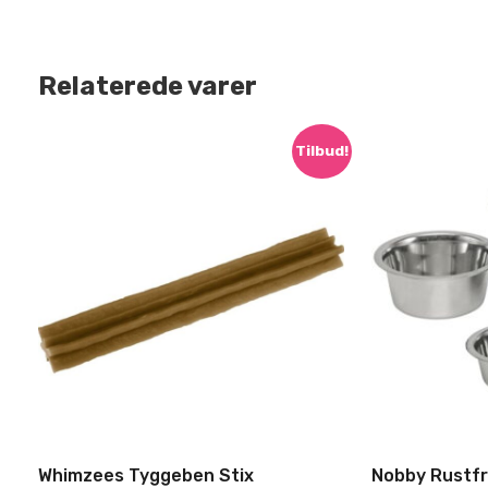
Nej tak, jeg
Relaterede varer
Tilbud!
Whimzees Tyggeben Stix
Nobby Rustfri