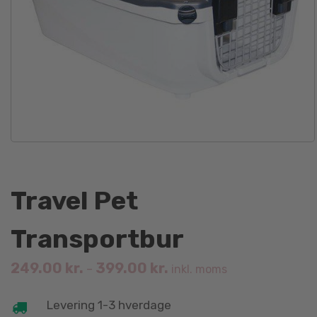
Travel Pet
Transportbur
249.00
kr.
399.00
kr.
–
inkl. moms
Levering 1-3 hverdage