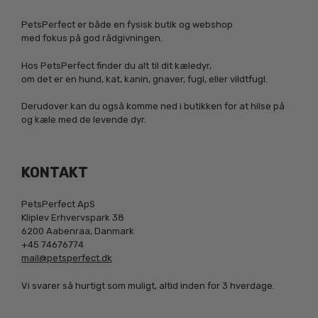
PetsPerfect er både en fysisk butik og webshop
med fokus på god rådgivningen.
Hos PetsPerfect finder du alt til dit kæledyr,
om det er en hund, kat, kanin, gnaver, fugl, eller vildtfugl.
Derudover kan du også komme ned i butikken for at hilse på
og kæle med de levende dyr.
KONTAKT
PetsPerfect ApS
Kliplev Erhvervspark 38
6200 Aabenraa, Danmark
+45 74676774
mail@petsperfect.dk
Vi svarer så hurtigt som muligt, altid inden for 3 hverdage.