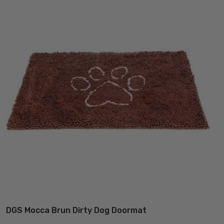
ka
væ
på
va
DGS Mocca Brun Dirty Dog Doormat