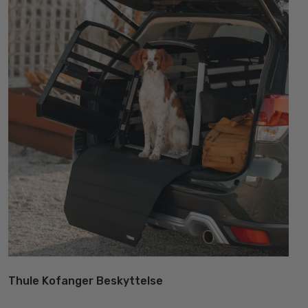
væ
på
va
Thule Kofanger Beskyttelse