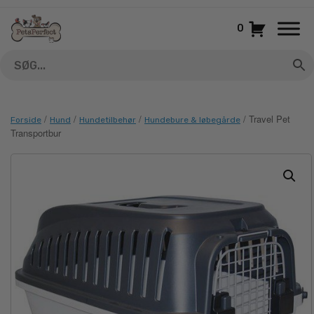
Gå
til
0
indhold
/
/
/
/ Travel Pet
Forside
Hund
Hundetilbehør
Hundebure & løbegårde
Transportbur