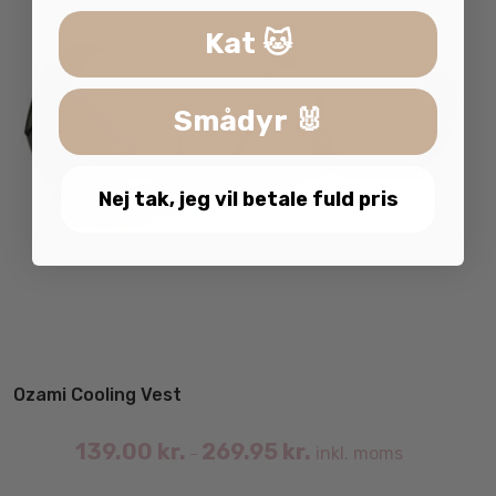
va
Kat 🐱
Smådyr 🐰
Nej tak, jeg vil betale fuld pris
Ozami Cooling Vest
139.00
kr.
269.95
kr.
inkl. moms
–