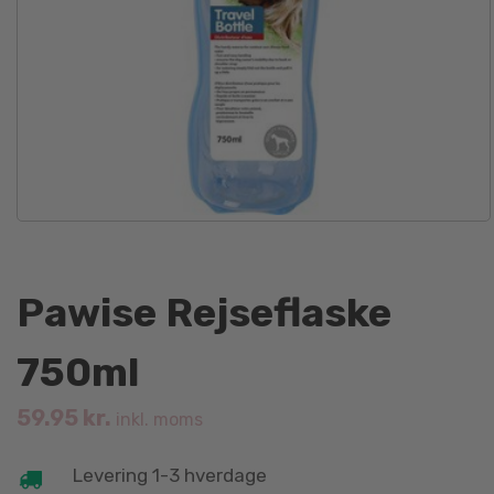
Pawise Rejseflaske
750ml
59.95
kr.
inkl. moms
Levering 1-3 hverdage