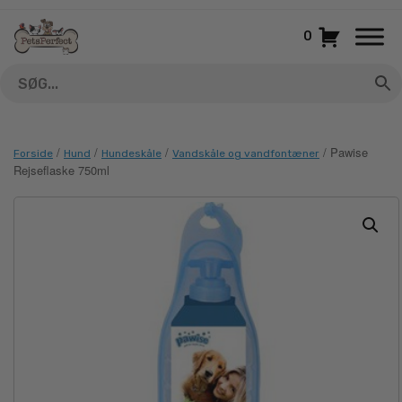
Gå
til
0
indhold
/
/
/
/ Pawise
Forside
Hund
Hundeskåle
Vandskåle og vandfontæner
Rejseflaske 750ml