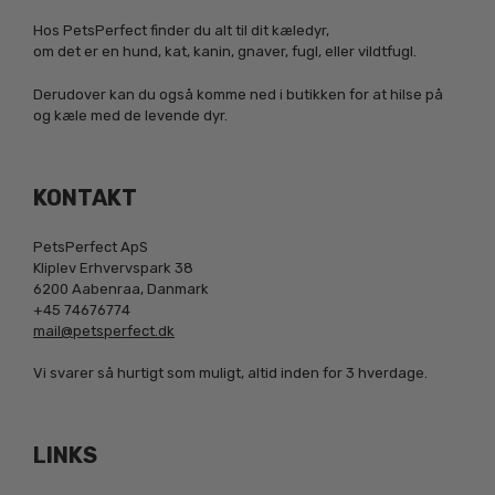
Hos PetsPerfect finder du alt til dit kæledyr,
om det er en hund, kat, kanin, gnaver, fugl, eller vildtfugl.
Derudover kan du også komme ned i butikken for at hilse på
og kæle med de levende dyr.
KONTAKT
PetsPerfect ApS
Kliplev Erhvervspark 38
6200 Aabenraa, Danmark
+45 74676774
mail@petsperfect.dk
Vi svarer så hurtigt som muligt, altid inden for 3 hverdage.
LINKS