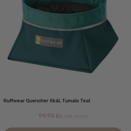
Ruffwear Quencher Skål, Tumalo Teal
99.95
kr.
inkl. moms
Det