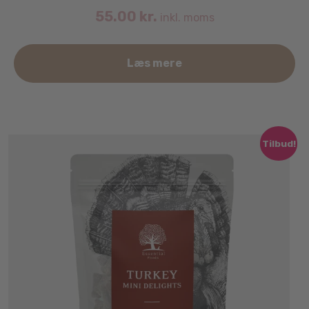
55.00
kr.
inkl. moms
Læs mere
Tilbud!