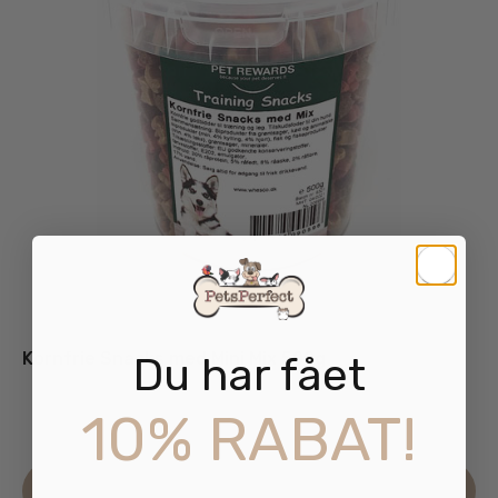
Kornfrie Snacks med Mini Mix 500g
Du har fået
55.00
kr.
10% RABAT!
inkl. moms
Læs mere