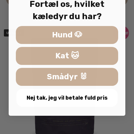
Fortæl os, hvilket
kæledyr du har?
Hund 🐶
Tilbud!
Udsolgt
Kat 🐱
Smådyr 🐰
Nej tak, jeg vil betale fuld pris