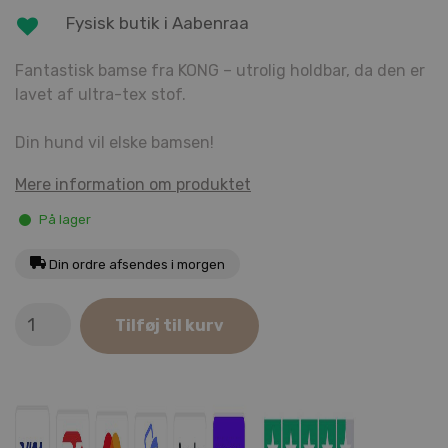
Fysisk butik i Aabenraa
Fantastisk bamse fra KONG – utrolig holdbar, da den er
lavet af ultra-tex stof.
Din hund vil elske bamsen!
Mere information om produktet
På lager
Din ordre afsendes i morgen
KONG
Tilføj til kurv
Ultra
Cozie
Ella
Elefant
antal