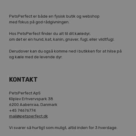
PetsPerfect er både en fysisk butik og webshop
med fokus på god rådgivningen.
Hos PetsPerfect finder du alt til dit kæledyr,
om det er en hund, kat, kanin, gnaver, fugl, eller vildtfugl.
Derudover kan du også komme ned i butikken for at hilse på
og kæle med de levende dyr.
KONTAKT
PetsPerfect ApS
Kliplev Erhvervspark 38
6200 Aabenraa, Danmark
+45 74676774
mail@petsperfect.dk
Vi svarer så hurtigt som muligt, altid inden for 3 hverdage.