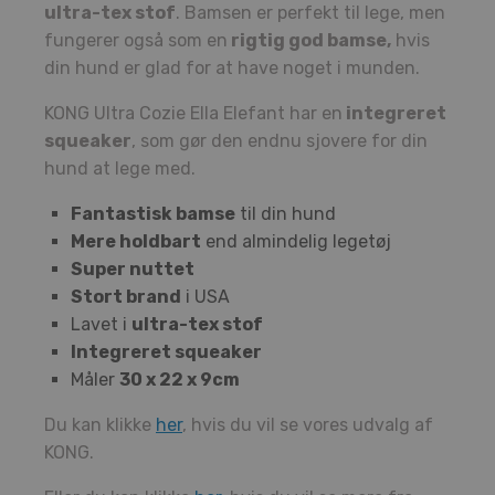
ultra-tex stof
. Bamsen er perfekt til lege, men
fungerer også som en
rigtig god bamse,
hvis
din hund er glad for at have noget i munden.
KONG Ultra Cozie Ella Elefant har en
integreret
squeaker
, som gør den endnu sjovere for din
hund at lege med.
Fantastisk bamse
til din hund
Mere holdbart
end almindelig legetøj
Super nuttet
Stort brand
i USA
Lavet i
ultra-tex stof
Integreret squeaker
Måler
30 x 22 x 9cm
Du kan klikke
her
, hvis du vil se vores udvalg af
KONG.