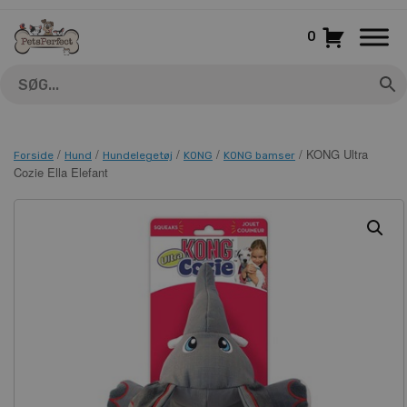
Gå
til
0
indhold
/
/
/
/
/ KONG Ultra
Forside
Hund
Hundelegetøj
KONG
KONG bamser
Cozie Ella Elefant