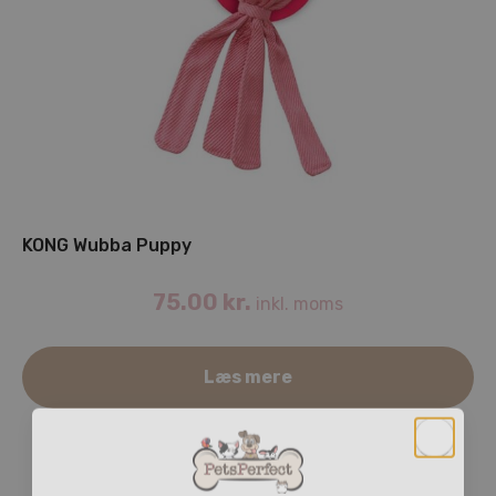
KONG Wubba Puppy
75.00
kr.
inkl. moms
Læs mere