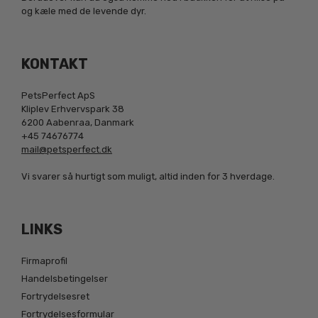
og kæle med de levende dyr.
KONTAKT
PetsPerfect ApS
Kliplev Erhvervspark 38
6200 Aabenraa, Danmark
+45 74676774
mail@petsperfect.dk
Vi svarer så hurtigt som muligt, altid inden for 3 hverdage.
LINKS
Firmaprofil
Handelsbetingelser
Fortrydelsesret
Fortrydelsesformular