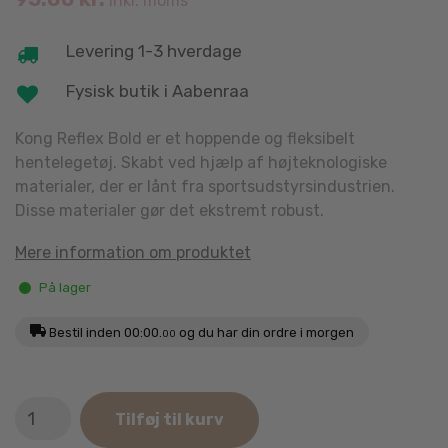
inkl. moms
Levering 1-3 hverdage
Fysisk butik i Aabenraa
Kong Reflex Bold er et hoppende og fleksibelt
hentelegetøj. Skabt ved hjælp af højteknologiske
materialer, der er lånt fra sportsudstyrsindustrien.
Disse materialer gør det ekstremt robust.
Mere information om produktet
På lager
Bestil inden
00:00.
og du har din ordre i morgen
00
KONG
Tilføj til kurv
Reflex
Bold