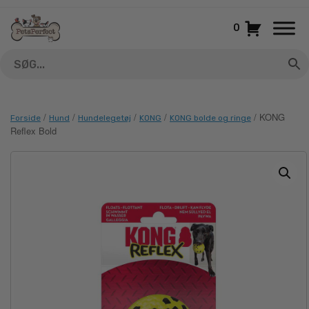
Gå
til
0
indhold
/
/
/
/
/ KONG
Forside
Hund
Hundelegetøj
KONG
KONG bolde og ringe
Reflex Bold