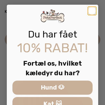
KONG Flexball
125.00
kr.
inkl. moms
Du har fået
Læs mere
10% RABAT!
Fortæl os, hvilket
kæledyr du har?
Hund 🐶
Kat 🐱