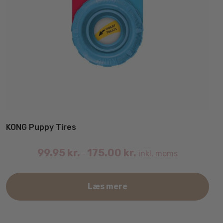
KONG Puppy Tires
99.95
kr.
175.00
kr.
inkl. moms
–
Det
Læs mere
var
har
fler