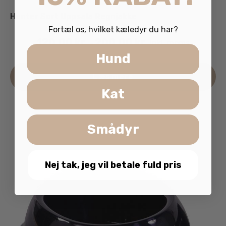
Hunter Sort Uppsala Regnjakke
Fortæl os, hvilket kæledyr du har?
120.00
kr.
200.00
kr.
inkl. moms
–
Hund
De
Læs mere
va
Kat
ha
fle
va
Smådyr
Mu
ka
væ
Nej tak, jeg vil betale fuld pris
på
va