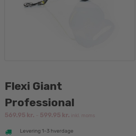
Flexi Giant
Professional
569.95
kr.
599.95
kr.
–
inkl. moms
Levering 1-3 hverdage