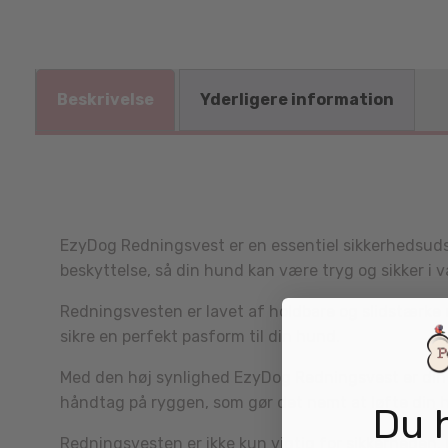
Beskrivelse
Yderligere information
EzyDog Redningsvest er en essentiel sikkerhedsudst
beskyttelse, så din hund kan være tryg og sikker i 
Redningsvesten er lavet af holdbare og slidstærke m
sikre en perfekt pasform til din hund.
Med den høj synlighed EzyDog Redningsvest er din h
håndtag på ryggen, som gør det nemt at løfte din h
Du 
Redningsvesten er ikke kun vigtig for sikkerheden, 