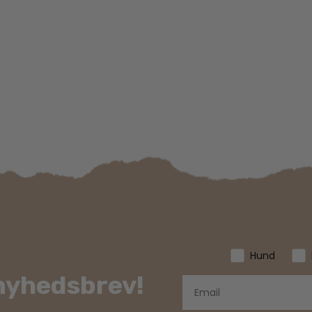
Hund
 nyhedsbrev!