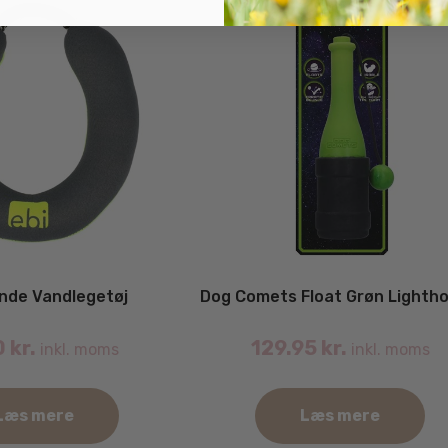
ende Vandlegetøj
Dog Comets Float Grøn Lighth
0
kr.
129.95
kr.
inkl. moms
inkl. moms
Læs mere
Læs mere