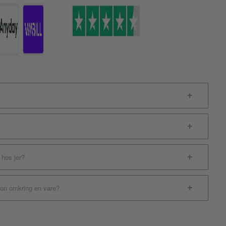
 hos jer?
ion omkring en vare?