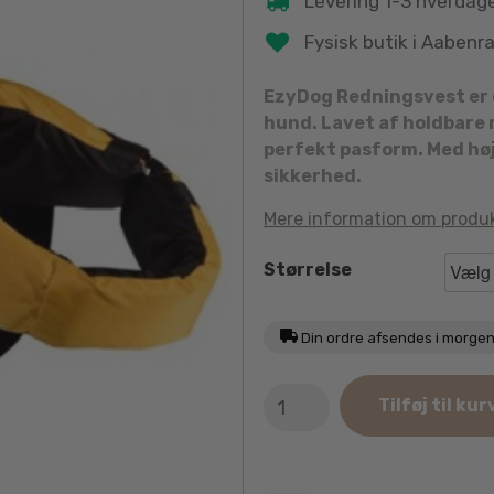
Levering 1-3 hverdag
Fysisk butik i Aabenr
EzyDog Redningsvest er e
hund. Lavet af holdbare 
perfekt pasform. Med høj
sikkerhed.
Mere information om produ
Størrelse
Din ordre afsendes i morge
EzyDog
Tilføj til kur
Redningsvest
antal