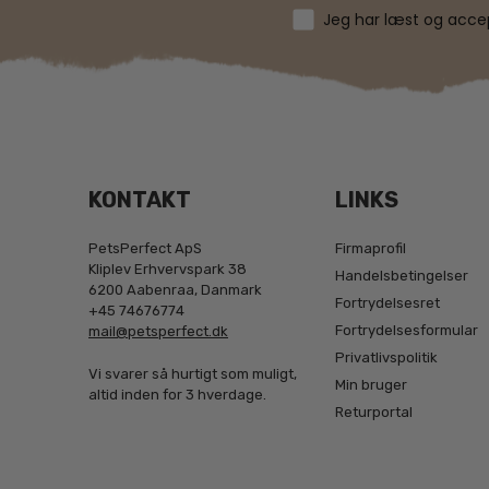
Jeg har læst og accept
KONTAKT
LINKS
PetsPerfect ApS
Firmaprofil
Kliplev Erhvervspark 38
Handelsbetingelser
6200 Aabenraa, Danmark
Fortrydelsesret
+45 74676774
Fortrydelsesformular
mail@petsperfect.dk
Privatlivspolitik
Vi svarer så hurtigt som muligt,
Min bruger
altid inden for 3 hverdage.
Returportal