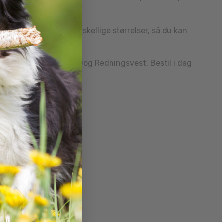
 er tilgængelig i forskellige størrelser, så du kan
e og tryghed med EzyDog Redningsvest. Bestil i dag