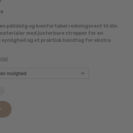
e
aa
n pålidelig og komfortabel redningsvest til din
materialer med justerbare stropper for en
 synlighed og et praktisk håndtag for ekstra
ktet
n
v