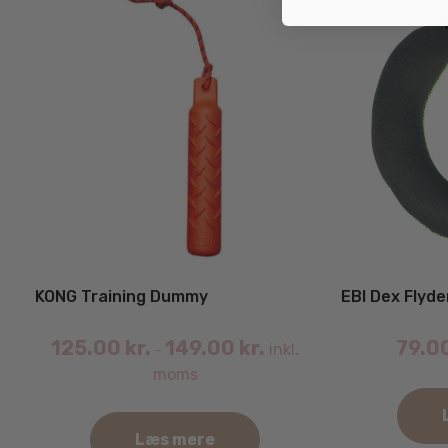
KONG Training Dummy
EBI Dex Flyd
125.00
kr.
149.00
kr.
79.0
inkl.
–
moms
Læs mere