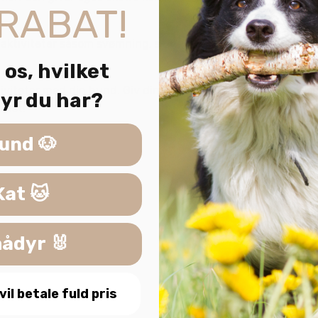
RABAT!
.
ktiviteter såsom svømning, sejlads, kajakroning og mere. Den
 os, hvilket
tiviteter med din hund. Giv din hund den bedste beskyttels
yr du har?
ndet!
und 🐶
Kat 🐱
ådyr 🐰
 vil betale fuld pris