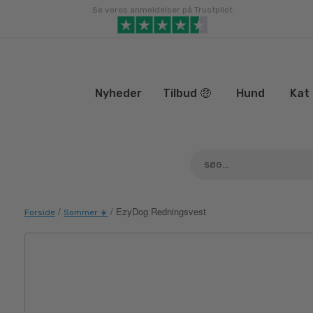
Gå
Se vores anmeldelser på Trustpilot
til
indhold
Nyheder
Tilbud 🤑
Hund
Kat
/
/ EzyDog Redningsvest
Forside
Sommer ☀️