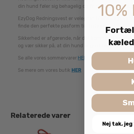
10% 
din hund føler sig behagelig og fri til at bevæge sig
EzyDog Redningsvest er velegnet til alle slags vanda
finde den perfekte pasform til din hund.
Fortæl
Sikkerhed er afgørende, når det kommer til vandak
kæled
og vær sikker på, at din hund er godt beskyttet i va
Se alle vores sommervarer
HER
.
H
Se mere om vores butik
HER
Sm
Relaterede varer
Nej tak, jeg