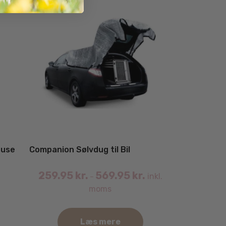
ouse
Companion Sølvdug til Bil
259.95
kr.
569.95
kr.
inkl.
–
moms
Læs mere