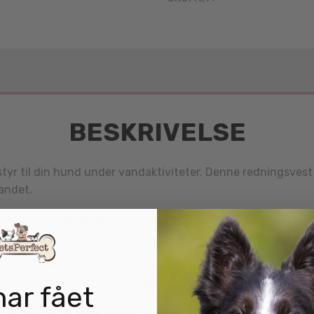
BESKRIVELSE
yr til din hund under vandaktiviteter. Denne redningsvest e
vandet.
aterialer, der sikrer en pålidelig ydeevne. Den er udstyret
und tydeligt markeret i vandet, hvilket gør det lettere fo
und op af vandet i nødstilfælde eller hjælpe dem ind og ud
har fået
men den giver også ekstra komfort for din hund. Den er desi