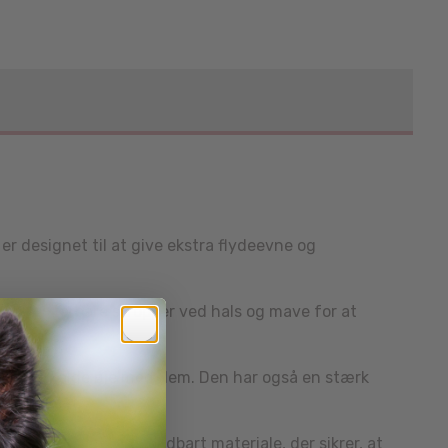
r designet til at give ekstra flydeevne og
 med justerbare stropper ved hals og mave for at
r dig at holde øje med dem. Den har også en stærk
 af vandet.
gnet med blødt og åndbart materiale, der sikrer, at