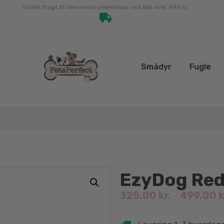
Gratis fragt til nærmeste pakkeshop ved køb over 499 kr.
Smådyr
Fugle
EzyDog Red
325.00
kr.
499.00
k
–