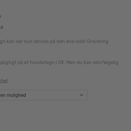
e
aa
 kan der kun skrives på den ene side! Gravering
vpligtigt på et hundetegn i DK. Men du kan selvfølgelig
ktet