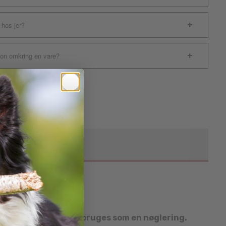
 hos jer?
ion omkring en vare?
kan selvfølgelig også
bruges som en nøglering.