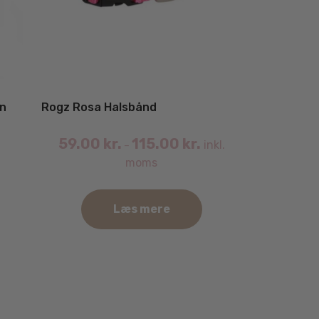
en
Rogz Rosa Halsbånd
59.00
kr.
115.00
kr.
inkl.
–
moms
Læs mere
Dette
vare
har
flere