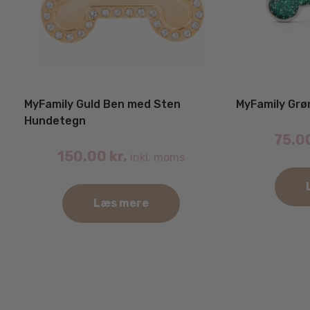
MyFamily Guld Ben med Sten
MyFamily Grø
Hundetegn
75.0
150.00
kr.
inkl. moms
Læs mere