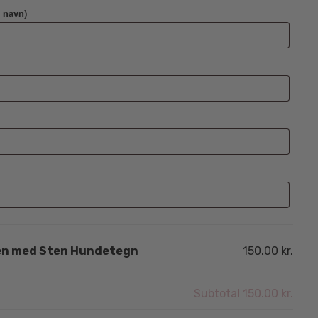
s navn)
en med Sten Hundetegn
150.00 kr.
Subtotal
150.00 kr.