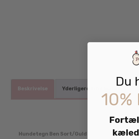
Du 
Beskrivelse
Yderligere information
10% 
Fortæl
kæled
Hundetegn Ben Sort/Guld m/Sten
er fra en se