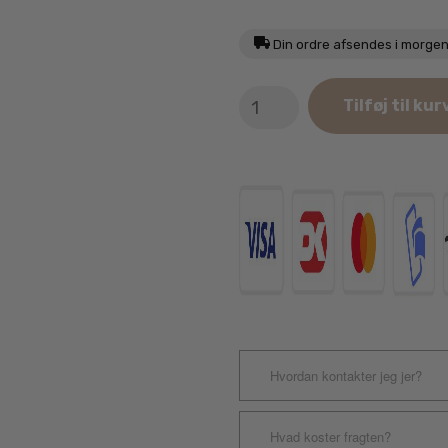
Din ordre afsendes i morge
MyFamily
Tilføj til kur
Sort/Guld
Ben
med
Sten
Hundetegn
antal
Hvordan kontakter jeg jer?
Hvad koster fragten?