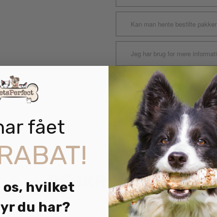
Kan man hente bestilte pakker
Jeg har brug for mere informat
SKU:
N/A
har fået
RABAT!
BESKRIVELSE
 os, hvilket
yr du har?
rie af tegn fra My Family. Hundetegn Ben Sort/Guld m/Sten 