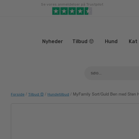
Gå
Se vores anmeldelser på Trustpilot
til
indhold
Nyheder
Tilbud 🤑
Hund
Kat
/
/
/ MyFamily Sort/Guld Ben med Sten 
Forside
Tilbud 🤑
Hundetilbud