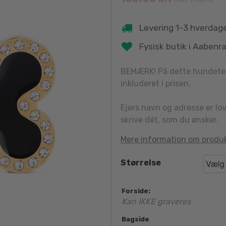
Levering 1-3 hverdag
Fysisk butik i Aabenr
BEMÆRK! På dette hundetegn
inkluderet i prisen.
Ejers navn og adresse er lo
skrive dét, som du ønsker.
Mere information om produ
Størrelse
Forside:
Kan IKKE graveres
Bagside