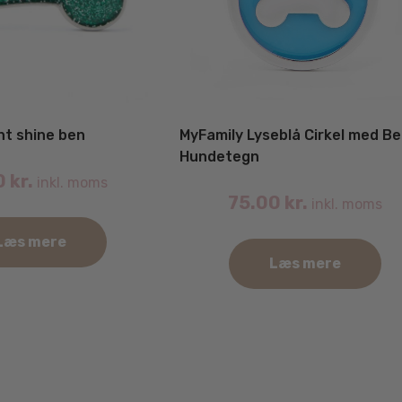
nt shine ben
MyFamily Lyseblå Cirkel med B
Hundetegn
0
kr.
inkl. moms
75.00
kr.
inkl. moms
Læs mere
Læs mere