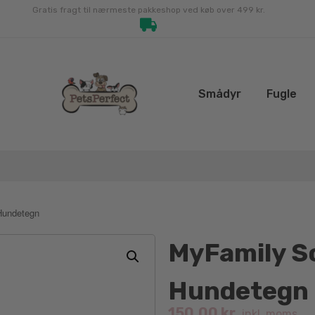
Gratis fragt til nærmeste pakkeshop ved køb over 499 kr.
Smådyr
Fugle
Hundetegn
MyFamily S
Hundetegn
150.00
kr.
inkl. moms