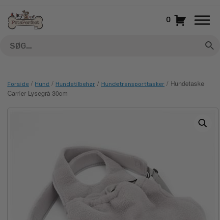
Gå
til
0
indhold
/
/
/
/ Hundetaske
Forside
Hund
Hundetilbehør
Hundetransporttasker
Carrier Lysegrå 30cm