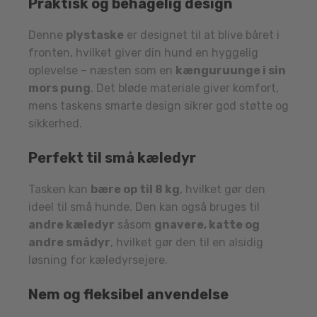
Praktisk og behagelig design
Denne
plystaske
er designet til at blive båret i
fronten, hvilket giver din hund en hyggelig
oplevelse – næsten som en
kænguruunge i sin
mors pung
. Det bløde materiale giver komfort,
mens taskens smarte design sikrer god støtte og
sikkerhed.
Perfekt til små kæledyr
Tasken kan
bære op til 8 kg
, hvilket gør den
ideel til små hunde. Den kan også bruges til
andre kæledyr
såsom
gnavere, katte og
andre smådyr
, hvilket gør den til en alsidig
løsning for kæledyrsejere.
Nem og fleksibel anvendelse