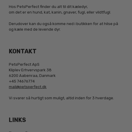
Hos PetsPerfect finder du alt til dit kæledyr,
om det er en hund, kat, kanin, gnaver, fugl, eller vildtfugl.
Derudover kan du også komme ned i butikken for at hilse på
og kæle med de levende dyr.
KONTAKT
PetsPerfect ApS
Kliplev Erhvervspark 38
6200 Aabenraa, Danmark
+45 74676774
mail@petsperfect.dk
Vi svarer så hurtigt som muligt, altid inden for 3 hverdage.
LINKS