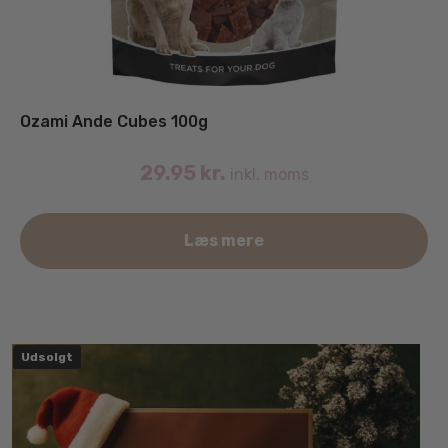
Ozami Ande Cubes 100g
29.95
kr.
inkl. moms
Læs mere
Udsolgt