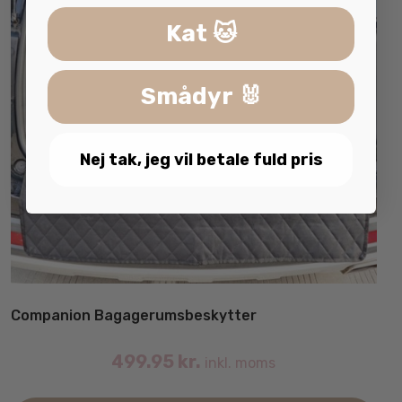
Kat 🐱
Smådyr 🐰
Nej tak, jeg vil betale fuld pris
Companion Bagagerumsbeskytter
499.95
kr.
inkl. moms