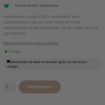
Fysisk butik i Aabenraa
Hundetaske Lysegrå 30cm også kendt som
kængurutaske, kan du nemt bære din hund
komfortabelt og tæt på kroppen, så den føler sig tryg
og beskyttet.
Mere information om produktet
På lager
Bestil inden
13 timer 14 minutter
og du har din ordre i
morgen
Hundetaske
Tilføj til kurv
Carrier
Lysegrå
30cm
antal