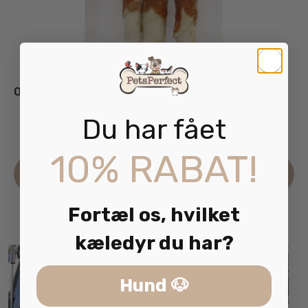
Ozami Tyggestav med kylling 120g
Du har fået
39.95
kr.
inkl. moms
10% RABAT!
Læs mere
Fortæl os, hvilket
kæledyr du har?
Hund 🐶