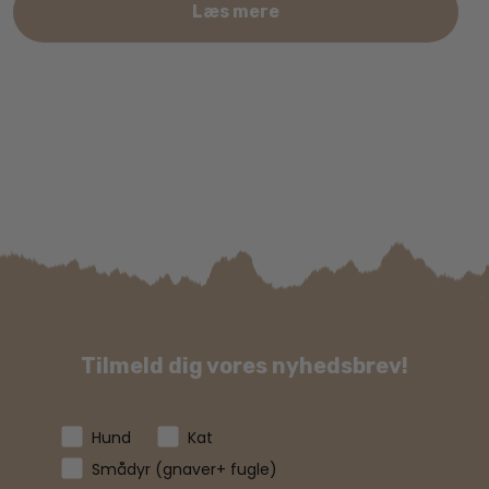
Læs mere
Tilmeld dig vores nyhedsbrev!
Hund
Kat
Smådyr (gnaver+ fugle)